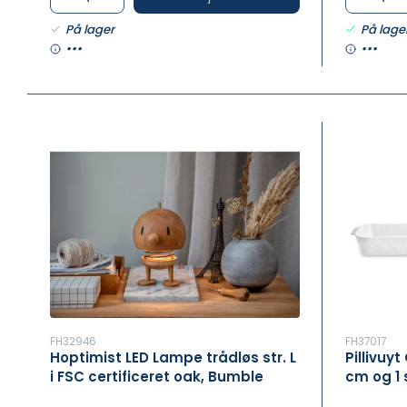
På lager
På lage
•••
•••
FH32946
FH37017
Hoptimist LED Lampe trådløs str. L
Pillivuyt
i FSC certificeret oak, Bumble
cm og 1 s
porcelæn