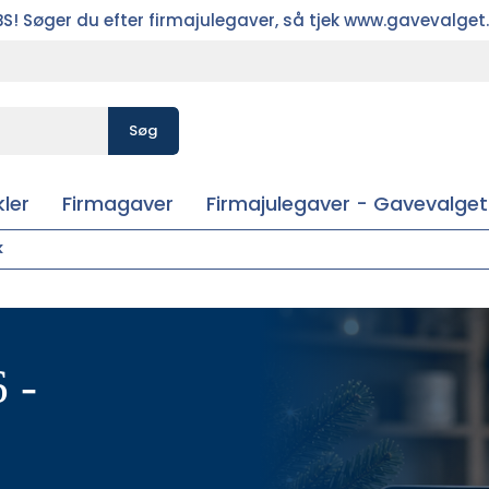
S! Søger du efter firmajulegaver, så tjek www.gavevalget
Søg
ler
Firmagaver
Firmajulegaver - Gavevalget
k
 -