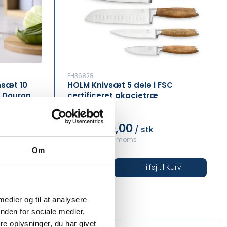
FH36828
nsæt 10
HOLM Knivsæt 5 dele i FSC
, Douron
certificeret akacietræ
DKK 400,00
/ stk
DKK 500,00 inkl. moms
Om
il Kurv
Tilføj til Kurv
På lager
•••
 medier og til at analysere
nden for sociale medier,
e oplysninger, du har givet