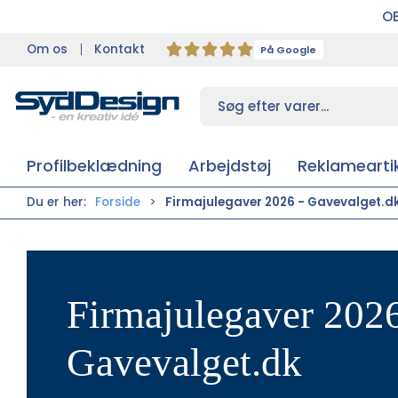
OB
Om os
Kontakt
På Google
Profilbeklædning
Arbejdstøj
Reklameartik
Du er her:
Forside
Firmajulegaver 2026 - Gavevalget.d
Firmajulegaver 2026
Gavevalget.dk