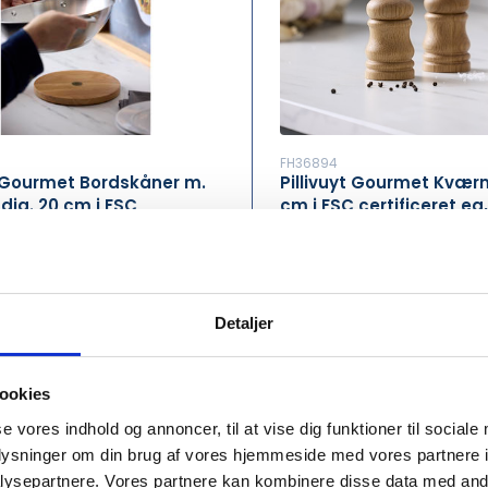
FH36894
t Gourmet Bordskåner m.
Pillivuyt Gourmet Kvær
ia. 20 cm i FSC
cm i FSC certificeret eg
eret eg, Douron
80,00
DKK 300,00
/ stk
/ stk
 inkl. moms
DKK 375,00 inkl. moms
Detaljer
Tilføj til Kurv
Tilføj t
ookies
r
På lager
•••
se vores indhold og annoncer, til at vise dig funktioner til sociale
oplysninger om din brug af vores hjemmeside med vores partnere i
ysepartnere. Vores partnere kan kombinere disse data med andr