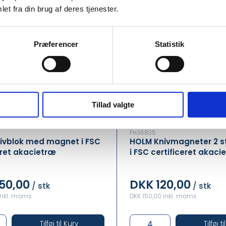
et fra din brug af deres tjenester.
Præferencer
Statistik
Tillad valgte
FH36835
ivblok med magnet i FSC
HOLM Knivmagneter 2 st
eret akacietræ
i FSC certificeret akaci
50,00
DKK 120,00
/ stk
/ stk
 inkl. moms
DKK 150,00 inkl. moms
Tilføj til Kurv
Tilføj t