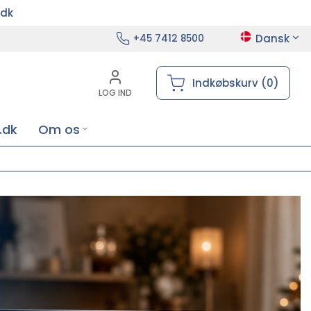
.dk
Dansk
+45 7412 8500
Indkøbskurv (0)
LOG IND
.dk
Om os