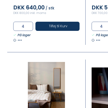
DKK 640,00
DKK 5
/ stk
DKK 800,00 inkl. moms
DKK 700,00
Tilføj til Kurv
På lager
På lage
•••
•••