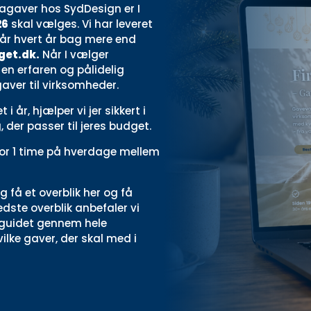
agaver hos SydDesign er I
26
skal vælges. Vi har leveret
tår hvert år bag mere end
get.dk
.
Når I vælger
en erfaren og pålidelig
gaver til virksomheder.
 år, hjælper vi jer sikkert i
der passer til jeres budget.
 for 1 time på hverdage mellem
ig få et overblik
her
og få
dste overblik anbefaler vi
er guidet gennem hele
lke gaver, der skal med i