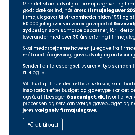
Med det store udvalg af firmajulegaver og firm
godt dækket ind, når årets
firmajulegaver 20
firmajulegaver til virksomheder siden 1991 og s
50.000 julegaver via vores gaveportal
Gaveval
SydDesign som samarbejdspartner, får I derfor 
leverandør med over 30 års erfaring i firmajule
Skal medarbejderne have en julegave fra firmaet i
mål med rådgivning, gaveudvalg og en løsning, 
Sender I en forespørgsel, svarer vi typisk inden
kl. 8 og 16.
Vil I hurtigt finde den rette prisklasse, kan I hurt
inspiration efter budget og gavetype. For det be
også, at I besøger
Gavevalget.dk
, hvor I bliv
processen og selv kan vælge gavebudget og hvi
jeres
vælg selv firmajulegave
.
Få et tilbud