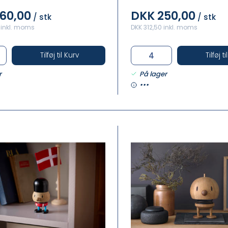
60,00
DKK 250,00
/ stk
/ stk
 inkl. moms
DKK 312,50 inkl. moms
Tilføj til Kurv
Tilføj t
r
På lager
•••