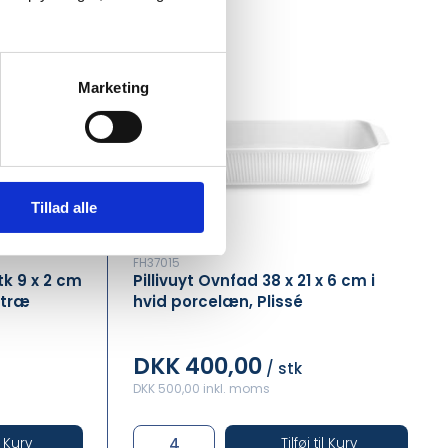
Marketing
Tillad alle
FH37015
k 9 x 2 cm
Pillivuyt Ovnfad 38 x 21 x 6 cm i
etræ
hvid porcelæn, Plissé
DKK 400,00
/ stk
DKK 500,00 inkl. moms
il Kurv
Tilføj til Kurv