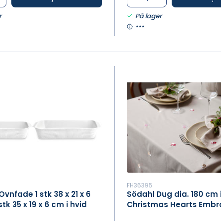
r
På lager
•••
FH36395
 Ovnfade 1 stk 38 x 21 x 6
Södahl Dug dia. 180 cm i
tk 35 x 19 x 6 cm i hvid
Christmas Hearts Embr
, Plissé