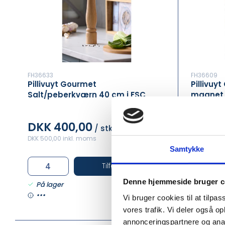
FH36633
FH36609
Pillivuyt Gourmet
Pillivuy
Salt/peberkværn 40 cm i FSC
magnet d
certificeret eg, Douron
certific
DKK 400,00
DKK 1
/ stk
DKK 500,00 inkl. moms
DKK 225,00
Samtykke
Tilføj til Kurv
Denne hjemmeside bruger c
På lager
På lage
•••
•••
Vi bruger cookies til at tilpas
vores trafik. Vi deler også 
annonceringspartnere og anal