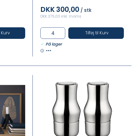
DKK 300,00
/ stk
DKK 375,00 inkl. moms
il Kurv
Tilføj til Kurv
På lager
•••