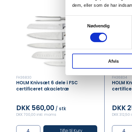
dem, eller som de har indsaml
Samtykkevalg
Nødvendig
Afvis
FH36830
FH36834
HOLM Knivsæt 6 dele i FSC
HOLM Kn
certificeret akacietræ
certific
DKK 560,00
DKK 2
/ stk
DKK 700,00 inkl. moms
DKK 312,50
Tilføj til Kurv