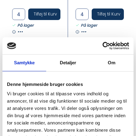
Tilføj til Kurv
Tilføj til Kurv
På lager
På lager
•••
•••
Samtykke
Detaljer
Om
Denne hjemmeside bruger cookies
Vi bruger cookies til at tilpasse vores indhold og
annoncer, til at vise dig funktioner til sociale medier og til
PIET-15028
RONINA
Piet Hein
Bjørn Wiinblad Nina
at analysere vores trafik. Vi deler også oplysninger om
Lysestager - 2 Stk.
Vasesæt
din brug af vores hjemmeside med vores partnere inden
for sociale medier, annonceringspartnere og
analysepartnere. Vores partnere kan kombinere disse
DKK 1.120,00
DKK 560,00
/
/