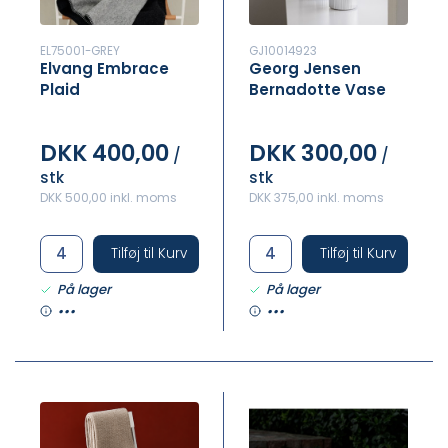
EL75001-GREY
GJ10014923
Elvang Embrace
Georg Jensen
Plaid
Bernadotte Vase
H19
DKK 400,00
DKK 300,00
/
/
stk
stk
DKK 500,00 inkl. moms
DKK 375,00 inkl. moms
Tilføj til Kurv
Tilføj til Kurv
På lager
På lager
•••
•••