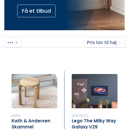
Få et tilbud
•••
Pris lav til høj
KA50
LEGO31212
Kath & Andersen
Lego The Milky Way
Skammel
Galaxy V29