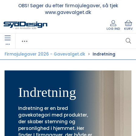
OBS! Søger du efter firmajulegaver, så tjek
www.gavevalget.dk
LOG IND
KURV
•••
Firmajulegaver 2026 - Gavevalget.dk
Indretning
Indretning
Indretning er en bred
gavekategori med produkter,
der skaber stemning og
personlighed i hjemmet. Her
finder I firmagaver, der både er