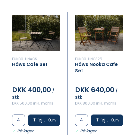
FUN30-HNACS
FUN30-HNCS25
Hâws Cafe Set
Hâws Nooka Cafe
Set
DKK 400,00
DKK 640,00
/
/
stk
stk
DKK 500,00 inkl. moms
DKK 800,00 inkl. moms
Tilføj til Kurv
Tilføj til Kurv
På lager
På lager