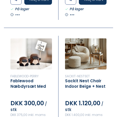
På lager
På lager
•••
•••
FABLEWOOD-PERRY
SACKIT-NESTSET
Fablewood
Sackit Nest Chair
Næbdyrsæt Med
Indoor Beige + Nest
Flag + Holder
Indoor Beige Puf
DKK 300,00
DKK 1.120,00
/
/
stk
stk
DKK 375,00 inkl. moms
DKK 1.400,00 inkl. moms