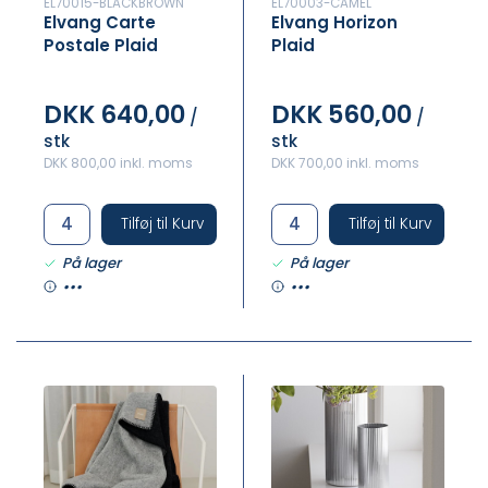
EL70015-BLACKBROWN
EL70003-CAMEL
Elvang Carte
Elvang Horizon
Postale Plaid
Plaid
DKK 640,00
DKK 560,00
/
/
stk
stk
DKK 800,00 inkl. moms
DKK 700,00 inkl. moms
Tilføj til Kurv
Tilføj til Kurv
På lager
På lager
•••
•••