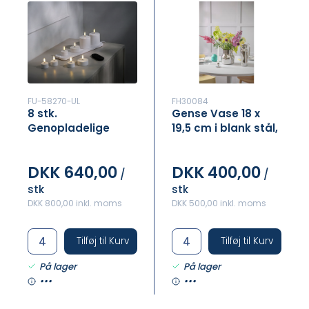
FU-58270-UL
FH30084
8 stk.
Gense Vase 18 x
Genopladelige
19,5 cm i blank stål,
Uyuni LED-lys,
Dorotea
DKK 640,00
DKK 400,00
/
/
stk
stk
DKK 800,00 inkl. moms
DKK 500,00 inkl. moms
Tilføj til Kurv
Tilføj til Kurv
På lager
På lager
•••
•••