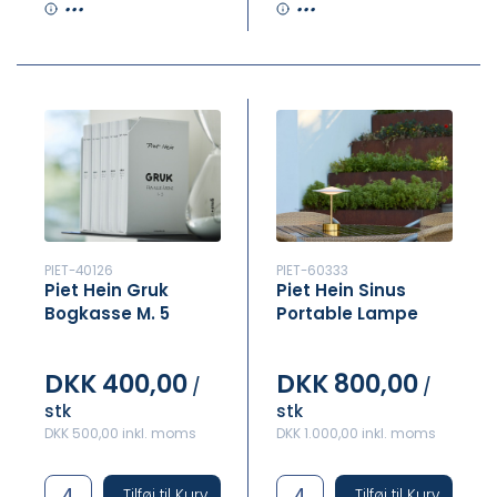
•••
•••
PIET-40126
PIET-60333
Piet Hein Gruk
Piet Hein Sinus
Bogkasse M. 5
Portable Lampe
Bøger
DKK 400,00
DKK 800,00
/
/
stk
stk
DKK 500,00 inkl. moms
DKK 1.000,00 inkl. moms
Tilføj til Kurv
Tilføj til Kurv