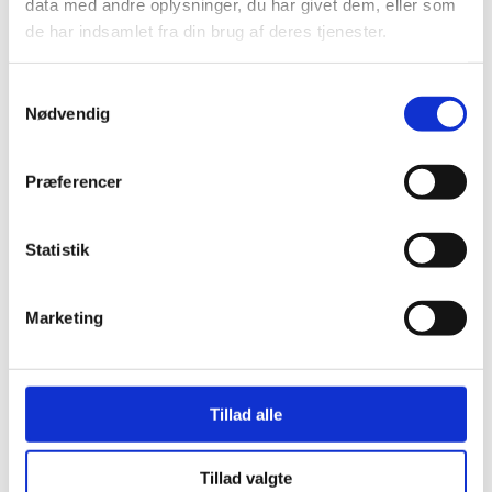
data med andre oplysninger, du har givet dem, eller som
stk
stk
de har indsamlet fra din brug af deres tjenester.
DKK 1.400,00 inkl. moms
DKK 700,00 inkl. moms
Samtykkevalg
Tilføj til Kurv
Tilføj til Kurv
Nødvendig
På lager
På lager
•••
•••
Præferencer
Statistik
Marketing
Tillad alle
RO201021
RO201022
Lyngby Twist Vase
Lyngby Twist Vase
H25 Cm
H31 Cm
Tillad valgte