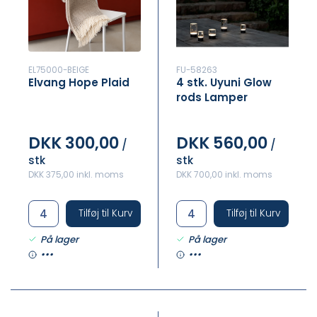
EL75000-BEIGE
FU-58263
Elvang Hope Plaid
4 stk. Uyuni Glow
rods Lamper
DKK 300,00
DKK 560,00
/
/
stk
stk
DKK 375,00 inkl. moms
DKK 700,00 inkl. moms
Tilføj til Kurv
Tilføj til Kurv
På lager
På lager
•••
•••