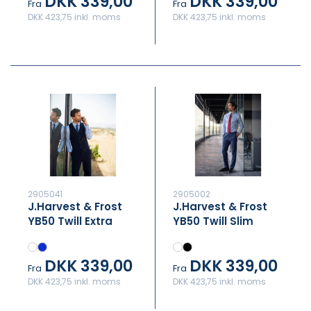
DKK 339,00
DKK 339,00
Fra
Fra
DKK 423,75 inkl. moms
DKK 423,75 inkl. moms
2905041
2905002
J.Harvest & Frost
J.Harvest & Frost
YB50 Twill Extra
YB50 Twill Slim
Long Regular Fit
DKK 339,00
DKK 339,00
Fra
Fra
DKK 423,75 inkl. moms
DKK 423,75 inkl. moms