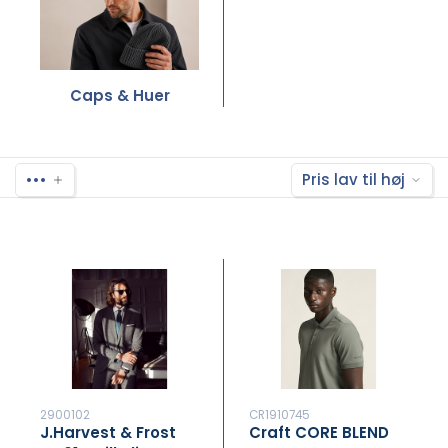
Caps & Huer
•••
Pris lav til høj
2900102
CR1910745
J.Harvest & Frost
Craft CORE BLEND