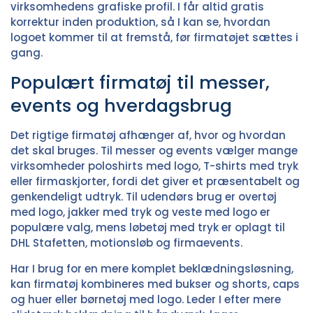
virksomhedens grafiske profil. I får altid gratis
korrektur inden produktion, så I kan se, hvordan
logoet kommer til at fremstå, før firmatøjet sættes i
gang.
Populært firmatøj til messer,
events og hverdagsbrug
Det rigtige firmatøj afhænger af, hvor og hvordan
det skal bruges. Til messer og events vælger mange
virksomheder
poloshirts med logo
,
T-shirts med tryk
eller
firmaskjorter
, fordi det giver et præsentabelt og
genkendeligt udtryk. Til udendørs brug er
overtøj
med logo
,
jakker med tryk
og
veste med logo
er
populære valg, mens
løbetøj med tryk
er oplagt til
DHL Stafetten, motionsløb og firmaevents.
Har I brug for en mere komplet beklædningsløsning,
kan firmatøj kombineres med
bukser og shorts
,
caps
og huer
eller
børnetøj med logo
. Leder I efter mere