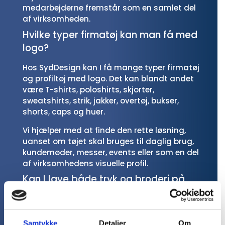
medarbejderne fremstår som en samlet del
af virksomheden.
Hvilke typer firmatøj kan man få med
logo?
Hos SydDesign kan I få mange typer firmatøj
og profiltøj med logo. Det kan blandt andet
være T-shirts, poloshirts, skjorter,
sweatshirts, strik, jakker, overtøj, bukser,
shorts, caps og huer.
Vi hjælper med at finde den rette løsning,
uanset om tøjet skal bruges til daglig brug,
kundemøder, messer, events eller som en del
af virksomhedens visuelle profil.
Kan I lave både tryk og broderi på
profilbeklædning?
Ja, vi tilbyder både tryk og broderi på
profilbeklædning. Hvilken løsning der passer
Samtykke
Detaljer
Om