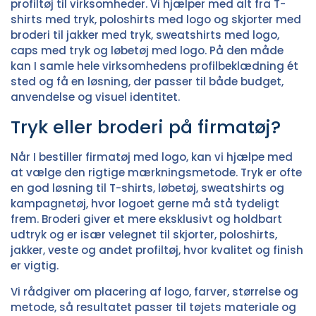
profiltøj til virksomheder. Vi hjælper med alt fra
T-
shirts med tryk
,
poloshirts med logo
og
skjorter med
broderi
til
jakker med tryk
,
sweatshirts med logo
,
caps med tryk
og
løbetøj med logo
. På den måde
kan I samle hele virksomhedens profilbeklædning ét
sted og få en løsning, der passer til både budget,
anvendelse og visuel identitet.
Tryk eller broderi på firmatøj?
Når I bestiller firmatøj med logo, kan vi hjælpe med
at vælge den rigtige mærkningsmetode. Tryk er ofte
en god løsning til T-shirts, løbetøj, sweatshirts og
kampagnetøj, hvor logoet gerne må stå tydeligt
frem. Broderi giver et mere eksklusivt og holdbart
udtryk og er især velegnet til skjorter, poloshirts,
jakker, veste og andet profiltøj, hvor kvalitet og finish
er vigtig.
Vi rådgiver om placering af logo, farver, størrelse og
metode, så resultatet passer til tøjets materiale og