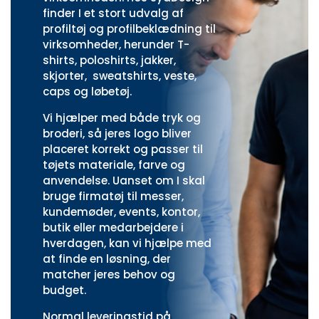
finder I et stort udvalg af
profiltøj og profilbeklædning til
virksomheder, herunder
T-
shirts
,
poloshirts
,
jakker,
skjorter
,
sweatshirts
,
veste
,
caps
og
løbetøj.
Vi hjælper med både tryk og
broderi, så jeres logo bliver
placeret korrekt og passer til
tøjets materiale, farve og
anvendelse. Uanset om I skal
bruge firmatøj til messer,
kundemøder, events, kontor,
butik eller medarbejdere i
hverdagen, kan vi hjælpe med
at finde en løsning, der
matcher jeres behov og
budget.
Normal leveringstid på