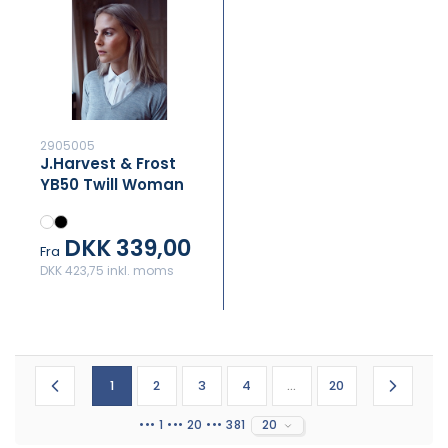
2905005
J.Harvest & Frost
YB50 Twill Woman
Contemporary
DKK 339,00
Fra
DKK 423,75 inkl. moms
1
2
3
4
...
20
••• 1 ••• 20 ••• 381
20