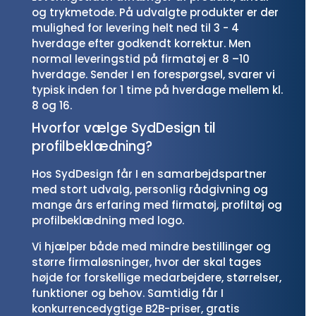
og trykmetode. På udvalgte produkter er der
mulighed for levering helt ned til 3 - 4
hverdage efter godkendt korrektur. Men
normal leveringstid på firmatøj er 8 –10
hverdage. Sender I en forespørgsel, svarer vi
typisk inden for 1 time på hverdage mellem kl.
8 og 16.
Hvorfor vælge SydDesign til
profilbeklædning?
Hos SydDesign får I en samarbejdspartner
med stort udvalg, personlig rådgivning og
mange års erfaring med firmatøj, profiltøj og
profilbeklædning med logo.
Vi hjælper både med mindre bestillinger og
større firmaløsninger, hvor der skal tages
højde for forskellige medarbejdere, størrelser,
funktioner og behov. Samtidig får I
konkurrencedygtige B2B-priser, gratis