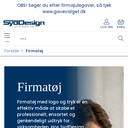
OBS! Søger du efter firmajulegaver, så tjek
www.gavevalget.dk
LOG IND
KURV
•••
Forside
Firmatøj
Firmatøj
Firmatøj med logo og tryk er en
effektiv måde at skabe et
professionelt, ensartet og
genkendeligt udtryk for
virksomheden. Hos SydDesign