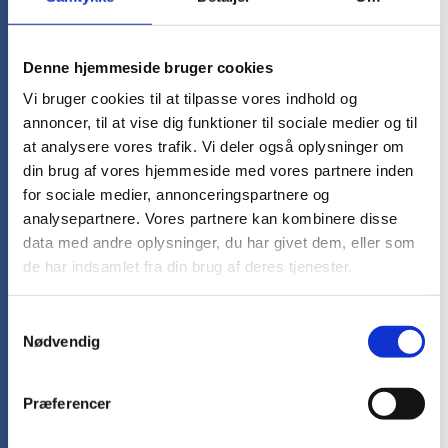
bedst, afhænger af tøjets materiale, logoets
detaljer, antal og det udtryk, I ønsker.
Denne hjemmeside bruger cookies
Broderi giver ofte et eksklusivt og slidstærkt
resultat, mens tryk er en fleksibel løsning, der
Vi bruger cookies til at tilpasse vores indhold og
egner sig godt til mange typer firmatøj og
annoncer, til at vise dig funktioner til sociale medier og til
større oplag.
at analysere vores trafik. Vi deler også oplysninger om
Kan man bestille firmatøj i forskellige
din brug af vores hjemmeside med vores partnere inden
for sociale medier, annonceringspartnere og
størrelser og farver?
analysepartnere. Vores partnere kan kombinere disse
Ja, det er muligt at bestille firmatøj i
data med andre oplysninger, du har givet dem, eller som
forskellige størrelser, farver og modeller. Det
de har indsamlet fra din brug af deres tjenester.
er især relevant for virksomheder med
mange medarbejdere, hvor behovet kan
Samtykkevalg
variere fra person til person.
Nødvendig
Vi hjælper gerne med at sammensætte en
løsning, hvor tøjet passer til både
Præferencer
medarbejderne og virksomhedens visuelle
identitet.