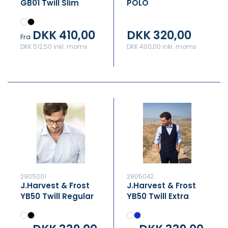
GB01 Twill Slim
POLO
DKK 410,00
DKK 320,00
Fra
DKK 512,50 inkl. moms
DKK 400,00 inkl. moms
2905001
2905042
J.Harvest & Frost
J.Harvest & Frost
YB50 Twill Regular
YB50 Twill Extra
Long Slim Fit