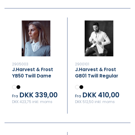
2905003
2900101
J.Harvest & Frost
J.Harvest & Frost
YB50 Twill Dame
GB01 Twill Regular
DKK 339,00
DKK 410,00
Fra
Fra
DKK 423,75 inkl. moms
DKK 512,50 inkl. moms