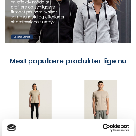
Mest populære produkter lige nu
NEW1909879
NEW1909878
Craft CORE Unify
Craft CORE Unify