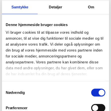
Training Tee W
Training Tee M
Samtykke
Detaljer
Om
DKK 135.00
DKK 135.00
From
From
DKK 168.75 inc. VAT
DKK 168.75 inc. VAT
Denne hjemmeside bruger cookies
Vi bruger cookies til at tilpasse vores indhold og
Request this product
Request this product
annoncer, til at vise dig funktioner til sociale medier og til
at analysere vores trafik. Vi deler også oplysninger om
din brug af vores hjemmeside med vores partnere inden
for sociale medier, annonceringspartnere og
analysepartnere. Vores partnere kan kombinere disse
data med andre oplysninger, du har givet dem, eller som
de har indsamlet fra din brug af deres tjenester.
Samtykkevalg
Nødvendig
Præferencer