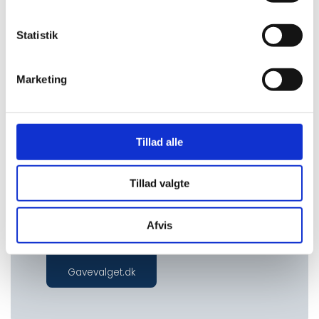
Jeres helt
Statistik
egen
Gaveshop
Marketing
Vil du gerne give
dine medarbejdere
Tillad alle
mulighed for selv
at vælge deres
gave, ud fra et
Tillad valgte
sortiment som du
eller vi har
Afvis
Gå til
Gavevalget.dk