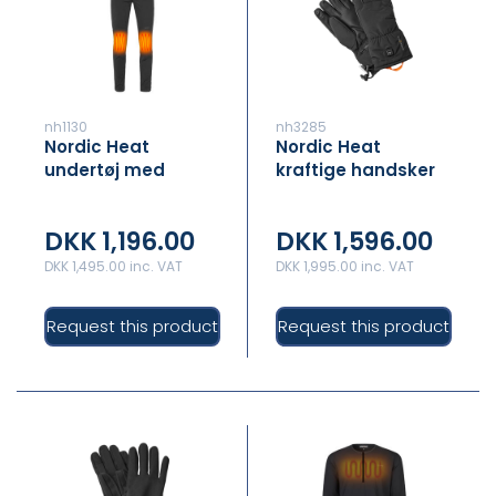
nh1130
nh3285
Nordic Heat
Nordic Heat
undertøj med
kraftige handsker
varme – BUND
med varme
DKK 1,196.00
DKK 1,596.00
DKK 1,495.00 inc. VAT
DKK 1,995.00 inc. VAT
Request this product
Request this product