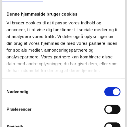
Denne hjemmeside bruger cookies
Vi bruger cookies til at tilpasse vores indhold og
annoncer, til at vise dig funktioner til sociale medier og til
at analysere vores trafik. Vi deler også oplysninger om
din brug af vores hjemmeside med vores partnere inden
for sociale medier, annonceringspartnere og
BRYNJEPHOENIX903
NEWLOGICW
analysepartnere. Vores partnere kan kombinere disse
Brynje
New Balance
Sikkerhedssko
Sikkerhedssko
data med andre oplysninger, du har givet dem, eller som
Phoenix
Dame Logic Black
de har indsamlet fra din brug af deres tjenester.
DKK 1,299.00
DKK 1,700.00
Samtykkevalg
DKK 1,623.75 inc. VAT
DKK 2,125.00 inc. VAT
Nødvendig
Request this product
Request this product
Præferencer
Statistik