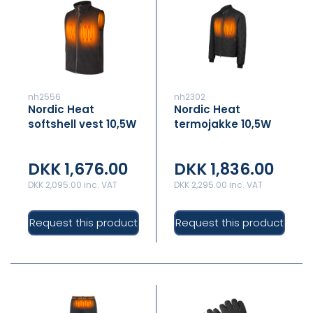
nh2556
nh2302
Nordic Heat
Nordic Heat
softshell vest 10,5W
termojakke 10,5W
med XL varme
med XL varme
DKK 1,676.00
DKK 1,836.00
DKK 2,095.00 inc. VAT
DKK 2,295.00 inc. VAT
Request this product
Request this product