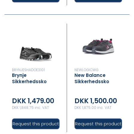
BRYNJESHADOE3101
NEWLOGICWG
Brynje
New Balance
Sikkerhedssko
Sikkerhedssko
Dame Logic Grey
DKK 1,479.00
DKK 1,500.00
DKK 1,848.75 inc. VAT
DKK 1,875.00 inc. VAT
Request this product
Request this product