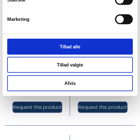
Marketing
Tillad alle
nh2527
nh2536
Nordic Heat
Nordic Heat Sort
varmevest i sort
softshell
Tillad valgte
quilt - Dame
varmevest - Herre
DKK 1,596.00
DKK 1,596.00
Afvis
DKK 1,995.00 inc. VAT
DKK 1,995.00 inc. VAT
Request this product
Request this product