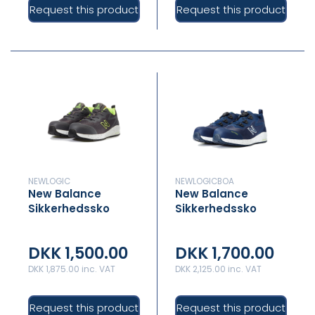
Request this product
Request this product
NEWLOGIC
NEWLOGICBOA
New Balance
New Balance
Sikkerhedssko
Sikkerhedssko
Logic Grey
Logic Boa Navy
DKK 1,500.00
DKK 1,700.00
DKK 1,875.00 inc. VAT
DKK 2,125.00 inc. VAT
Request this product
Request this product