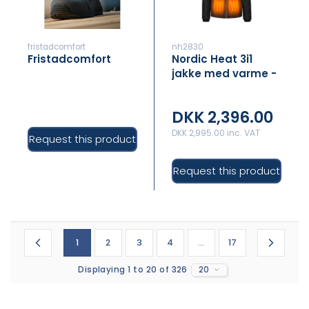
fristadcomfort
nh2830
Fristadcomfort
Nordic Heat 3i1
jakke med varme -
Herre
DKK 2,396.00
DKK 2,995.00 inc. VAT
Request this product
Request this product
1
2
3
4
...
17
Displaying 1 to 20 of 326
20