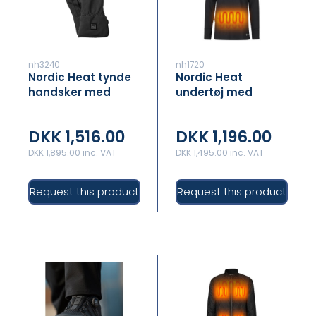
nh3240
nh1720
Nordic Heat tynde
Nordic Heat
handsker med
undertøj med
varme
varme - TOP
DKK 1,516.00
DKK 1,196.00
DKK 1,895.00 inc. VAT
DKK 1,495.00 inc. VAT
Request this product
Request this product