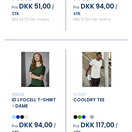
DKK 51,00
DKK 94,00
/
/
Fra
Fra
Stk.
stk
DKK 63,75 inkl. moms
DKK 117,50 inkl. moms
ID0529
TJ7020
ID LYOCELL T-SHIRT
COOLDRY TEE
- DAME
DKK 94,00
DKK 117,00
/
/
Fra
Fra