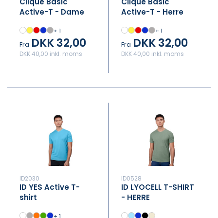
Clique Basic
Clique Basic
Active-T - Dame
Active-T - Herre
+ 1
+ 1
DKK 32,00
DKK 32,00
Fra
Fra
DKK 40,00 inkl. moms
DKK 40,00 inkl. moms
ID2030
ID0528
ID YES Active T-
ID LYOCELL T-SHIRT
shirt
- HERRE
+ 1