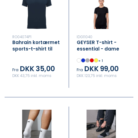
RO04074P1
IDG11040
Bahrain kortærmet
GEYSER T-shirt -
sports-t-shirt til
essential - dame
mænd eller damer
+ 1
DKK 35,00
DKK 99,00
Fra
Fra
DKK 43,75 inkl. moms
DKK 123,75 inkl. moms