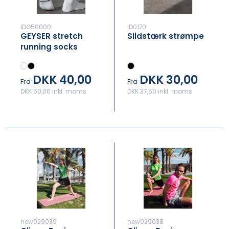
IDG50000
ID0170
GEYSER stretch
Slidstærk strømpe
running socks
DKK 40,00
DKK 30,00
Fra
Fra
DKK 50,00 inkl. moms
DKK 37,50 inkl. moms
new029039
new029038