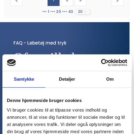
••• 1 ••• 20 ••• 43
20
FAQ - Løbetøj med tryk
Ofte stillede 
spørgsmål
Samtykke
Detaljer
Om
Tilbyder I personlig trykning på
løbetøj?
Denne hjemmeside bruger cookies
Vi bruger cookies til at tilpasse vores indhold og
Ja, vi kan sagtens lave personlig trykning på
annoncer, til at vise dig funktioner til sociale medier og til
løbetøj. Det kan for eksempel være
medarbejderens navn på løbeblusen,
at analysere vores trafik. Vi deler også oplysninger om
løbejakken eller andet løbetøj. Det er en god
din brug af vores hjemmeside med vores partnere inden