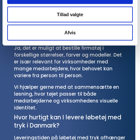
sponsorer eller eventnavn. Kontakt os for at
høre nærmere om muligheder,
Tillad valgte
minimumsantal og leveringstid.
Kan man bestille firmatøj i forskellige
Afvis
størrelser og farver?
Ja, det er muligt at bestille firmatøj i
forskellige størrelser, farver og modeller. Det
er især relevant for virksomheder med
mange medarbejdere, hvor behovet kan
variere fra person til person.
Vi hjælper gerne med at sammensætte en
løsning, hvor tøjet passer til både
medarbejderne og virksomhedens visuelle
identitet.
Hvor hurtigt kan I levere løbetøj med
tryk i Danmark?
Leveringstiden på løbetøj med tryk afhænger