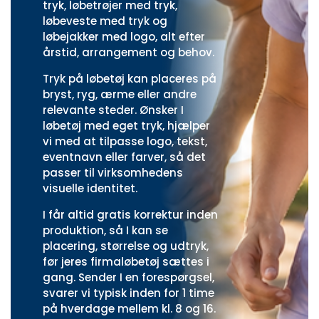
tryk
,
løbetrøjer med tryk
,
løbeveste med tryk
og
løbejakker med logo
, alt efter
årstid, arrangement og behov.
Tryk på løbetøj kan placeres på
bryst, ryg, ærme eller andre
relevante steder. Ønsker I
løbetøj med eget tryk, hjælper
vi med at tilpasse logo, tekst,
eventnavn eller farver, så det
passer til virksomhedens
visuelle identitet.
I får altid gratis korrektur inden
produktion, så I kan se
placering, størrelse og udtryk,
før jeres firmaløbetøj sættes i
gang. Sender I en forespørgsel,
svarer vi typisk inden for 1 time
på hverdage mellem kl. 8 og 16.