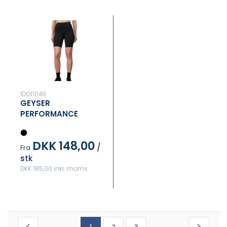
IDG11049
GEYSER
PERFORMANCE
TIGHTS
DKK 148,00
/
Fra
stk
DKK 185,00 inkl. moms
1
2
3