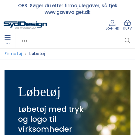
OBS! Søger du efter firmajulegaver, så tjek
www.gavevalget.dk
LOG IND
KURV
•••
Firmatøj
Løbetøj
Løbetøj
Løbetøj med tryk
og logo til
virksomheder