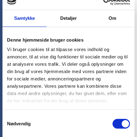
Vi hjælper gerne med at sammensætte en
løsning, hvor tøjet passer til både
Samtykke
Detaljer
Om
medarbejderne og virksomhedens visuelle
identitet.
Hvor hurtigt kan I levere løbetøj med
Denne hjemmeside bruger cookies
tryk i Danmark?
Vi bruger cookies til at tilpasse vores indhold og
Leveringstiden på løbetøj med tryk afhænger
annoncer, til at vise dig funktioner til sociale medier og til
af produkt, antal og mærkningsmetode. På
at analysere vores trafik. Vi deler også oplysninger om
udvalgte lagervarer kan vi levere fra 3–4
din brug af vores hjemmeside med vores partnere inden
hverdage efter godkendt korrektur. Normal
for sociale medier, annonceringspartnere og
leveringstid er dog typisk længere, især ved
analysepartnere. Vores partnere kan kombinere disse
større oplag, specialdesign eller tekniske
data med andre oplysninger, du har givet dem, eller som
produkter. Har I en hastesag, anbefaler vi, at I
de har indsamlet fra din brug af deres tjenester.
sender en forespørgsel, så vi hurtigt kan se,
hvad der er muligt.
Samtykkevalg
Får vi korrektur inden produktion?
Nødvendig
Ja, hos SydDesign får I altid gratis korrektur,