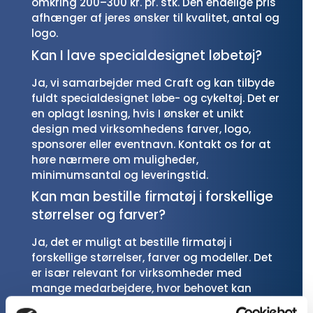
omkring 200–300 kr. pr. stk. Den endelige pris
afhænger af jeres ønsker til kvalitet, antal og
logo.
Kan I lave specialdesignet løbetøj?
Ja, vi samarbejder med Craft og kan tilbyde
fuldt specialdesignet løbe- og cykeltøj. Det er
en oplagt løsning, hvis I ønsker et unikt
design med virksomhedens farver, logo,
sponsorer eller eventnavn. Kontakt os for at
høre nærmere om muligheder,
minimumsantal og leveringstid.
Kan man bestille firmatøj i forskellige
størrelser og farver?
Ja, det er muligt at bestille firmatøj i
forskellige størrelser, farver og modeller. Det
er især relevant for virksomheder med
mange medarbejdere, hvor behovet kan
variere fra person til person.