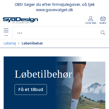
OBS! Søger du efter firmajulegaver, så tjek
www.gavevalget.dk
LOG IND
KURV
•••
Løbetøj
Løbetilbehør
Løbetilbehør
Få et tilbud