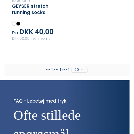
IDG50000
GEYSER stretch
running socks
DKK 40,00
Fra
DKK 50,00 inkl. moms
••• 1 ••• 1 ••• 1
20
FAQ - Løbetøj med tryk
Ofte stillede 