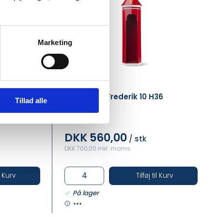
Marketing
RO39505
blå/hvid
Skilderhus Frederik 10 H36
Tillad alle
rød/hvid
DKK 560,00
/ stk
DKK 700,00 inkl. moms
il Kurv
Tilføj til Kurv
På lager
•••