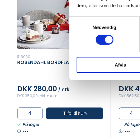
dem, eller som de har indsaml
Samtykkevalg
Nødvendig
R16030
R39202-21
ROSENDAHL BORDFLAG
KAY BOJ
Afvis
DKK 280,00
DKK 4
/ stk
DKK 350,00 inkl. moms
DKK 562,50
Tilføj til Kurv
På lager
På lage
•••
•••