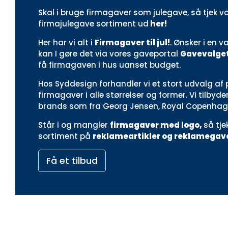
Skal i bruge firmagaver som julegave, så tjek v
firmajulegave sortiment ud
her!
Her har vi alt i
Firmagaver til jul!
. Ønsker i en 
kan I gøre det via vores gaveportal
Gavevalget
få firmagaven i hus uanset budget.
Hos Syddesign forhandler vi et stort udvalg af
firmagaver i alle størrelser og former. Vi tilby
brands som fra Georg Jensen, Royal Copenhagen
Står i og mangler
firmagaver med logo
,
så tje
sortiment på
reklameartikler og reklamegav
Få et tilbud