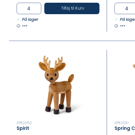
Tilføj til Kurv
På lager
På lage
•••
•••
SPR2050
SPR2091
Spirit
Spring 