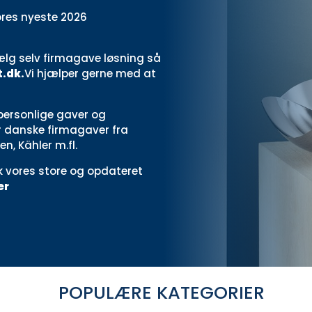
ores nyeste 2026
vælg selv firmagave løsning så
.dk.
Vi hjælper gerne med at
 personlige gaver og
der danske firmagaver fra
, Kähler m.fl.
k vores store og opdateret
er
POPULÆRE KATEGORIER