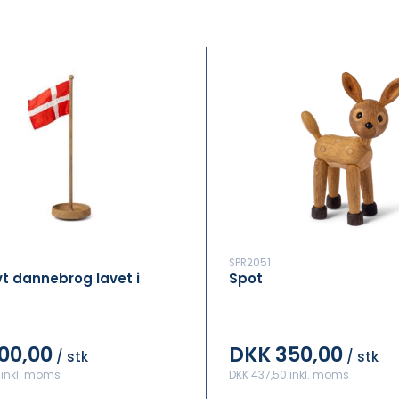
SPR2051
vt dannebrog lavet i
Spot
00,00
DKK 350,00
/ stk
/ stk
 inkl. moms
DKK 437,50 inkl. moms