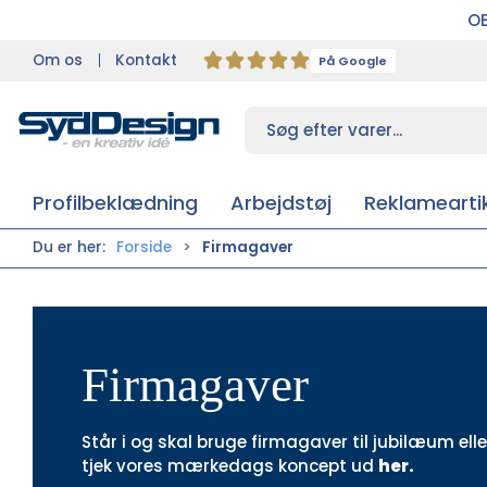
OB
Om os
Kontakt
På Google
Profilbeklædning
Arbejdstøj
Reklameartik
Du er her:
Forside
Firmagaver
Firmagaver
Står i og skal bruge
firmagaver til jubilæum
ell
tjek vores mærkedags koncept ud
her.