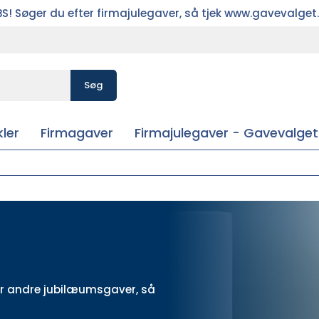
S! Søger du efter firmajulegaver, så tjek www.gavevalget
Søg
ler
Firmagaver
Firmajulegaver - Gavevalget
er andre
jubilæumsgaver
, så