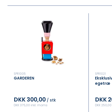
SPR1005
SPR1021
GARDEREN
Eksklusi
egetræ
DKK 300,00
DKK 2
/ stk
DKK 375,00 inkl. moms
DKK 250,00