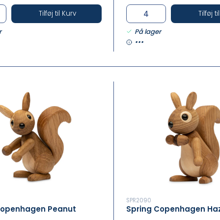
Tilføj til Kurv
Tilføj t
r
På lager
•••
SPR2090
Copenhagen Peanut
Spring Copenhagen Haz