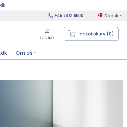
.dk
Dansk
+45 7412 8500
Indkøbskurv (0)
LOG IND
.dk
Om os