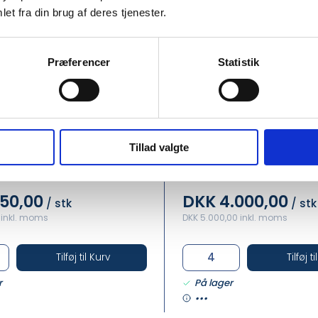
et fra din brug af deres tjenester.
Præferencer
Statistik
RO39224
ESEN FLODHEST
Fanebærer mellem rød/
Tillad valgte
50,00
DKK 4.000,00
/ stk
/ stk
 inkl. moms
DKK 5.000,00 inkl. moms
Tilføj til Kurv
Tilføj t
r
På lager
•••