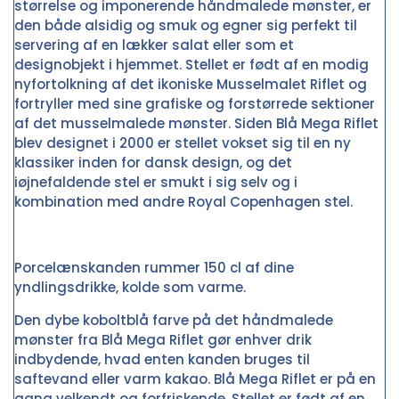
størrelse og imponerende håndmalede mønster, er
den både alsidig og smuk og egner sig perfekt til
servering af en lækker salat eller som et
designobjekt i hjemmet. Stellet er født af en modig
nyfortolkning af det ikoniske Musselmalet Riflet og
fortryller med sine grafiske og forstørrede sektioner
af det musselmalede mønster. Siden Blå Mega Riflet
blev designet i 2000 er stellet vokset sig til en ny
klassiker inden for dansk design, og det
iøjnefaldende stel er smukt i sig selv og i
kombination med andre Royal Copenhagen stel.
Porcelænskanden rummer 150 cl af dine
yndlingsdrikke, kolde som varme.
Den dybe koboltblå farve på det håndmalede
mønster fra Blå Mega Riflet gør enhver drik
indbydende, hvad enten kanden bruges til
saftevand eller varm kakao. Blå Mega Riflet er på en
gang velkendt og forfriskende. Stellet er født af en