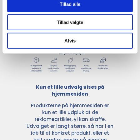
Tillad alle
For at sikre høj kvalitet og stor
leveringssikkerhed samarbejder vi
Tillad valgte
med de største og mest
anerkendte leverandører inden for
promotion.
Afvis
Kun et lille udvalg vises på
hjemmesiden
Produkterne på hjemmesiden er
kun et lille udpluk af de
reklameartikler, vi kan skaffe.
Udvalget er langt større, så har I en
idé til et konkret produkt, eller et
helt særligt ønske, så send en