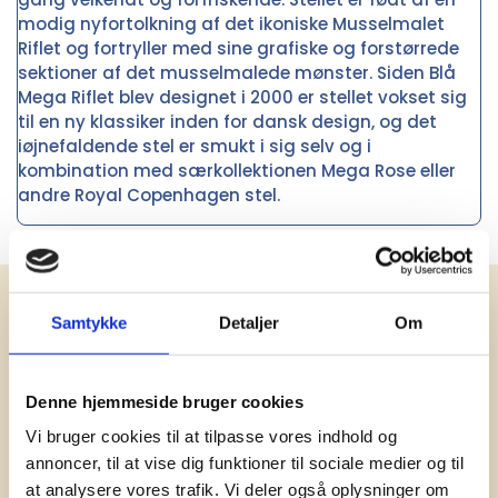
modig nyfortolkning af det ikoniske Musselmalet
Riflet og fortryller med sine grafiske og forstørrede
sektioner af det musselmalede mønster. Siden Blå
Mega Riflet blev designet i 2000 er stellet vokset sig
til en ny klassiker inden for dansk design, og det
iøjnefaldende stel er smukt i sig selv og i
kombination med særkollektionen Mega Rose eller
andre Royal Copenhagen stel.
Få vores nyhedsbrev med
Samtykke
Detaljer
Om
information om tilbud, nye varer og
andet godt
Denne hjemmeside bruger cookies
Kæmpe udvalg i klassiske og nyskabende gaveidéer
til din virksomhed. Vi kan det der med firmagaver, og
Vi bruger cookies til at tilpasse vores indhold og
har ydet god personlig service til en
annoncer, til at vise dig funktioner til sociale medier og til
konkurrencedygtig pris siden 1991.
at analysere vores trafik. Vi deler også oplysninger om