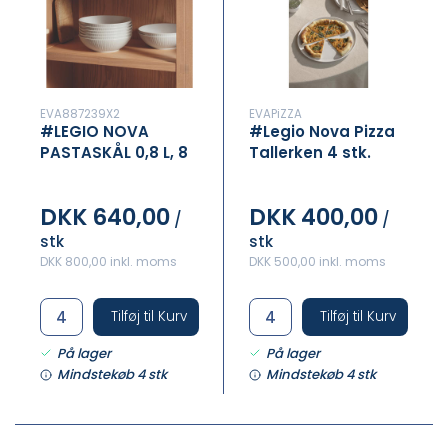
EVA887239X2
EVAPiZZA
#LEGIO NOVA
#Legio Nova Pizza
PASTASKÅL 0,8 L, 8
Tallerken 4 stk.
STK.
DKK 640,00
DKK 400,00
/
/
stk
stk
DKK 800,00 inkl. moms
DKK 500,00 inkl. moms
Tilføj til Kurv
Tilføj til Kurv
På lager
På lager
Mindstekøb 4 stk
Mindstekøb 4 stk