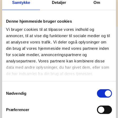
Samtykke
Detaljer
Om
Tilmeld
Denne hjemmeside bruger cookies
Vi bruger cookies til at tilpasse vores indhold og
annoncer, til at vise dig funktioner til sociale medier og til
at analysere vores trafik. Vi deler også oplysninger om
Stærke 
din brug af vores hjemmeside med vores partnere inden
for sociale medier, annonceringspartnere og
leverandører

analysepartnere. Vores partnere kan kombinere disse
data med andre oplysninger, du har givet dem, eller som
giver større 
de har indsamlet fra din brug af deres tjenester.
udvalg
Samtykkevalg
Nødvendig
For at sikre høj kvalitet og stor
leveringssikkerhed samarbejder vi
med de største og mest
Præferencer
anerkendte leverandører inden for