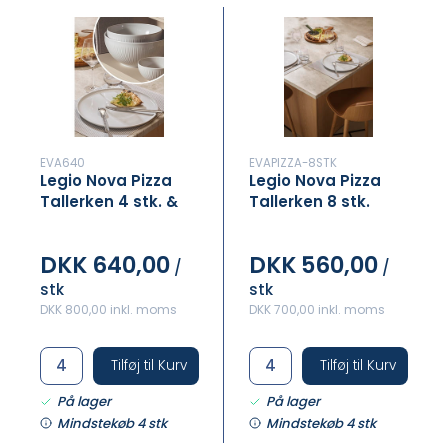
EVA640
EVAPIZZA-8STK
Legio Nova Pizza
Legio Nova Pizza
Tallerken 4 stk. &
Tallerken 8 stk.
Skålesæt 0,5 l + 1,8 l
+ 3,2 l
DKK 640,00
DKK 560,00
/
/
stk
stk
DKK 800,00 inkl. moms
DKK 700,00 inkl. moms
Tilføj til Kurv
Tilføj til Kurv
På lager
På lager
Mindstekøb 4 stk
Mindstekøb 4 stk