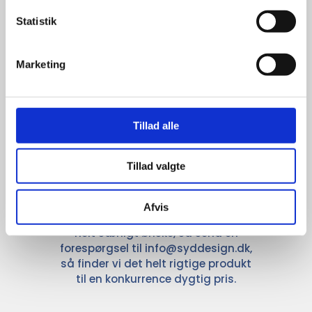
promotion.
Statistik
Marketing
Kun et lille udvalg vises på
Tillad alle
hjemmesiden
Produkterne på hjemmesiden er
Tillad valgte
kun et lille udpluk af de
reklameartikler, vi kan skaffe.
Udvalget er langt større, så har I en
Afvis
idé til et konkret produkt, eller et
helt særligt ønske, så send en
forespørgsel til
info@syddesign.dk
,
så finder vi det helt rigtige produkt
til en konkurrence dygtig pris.