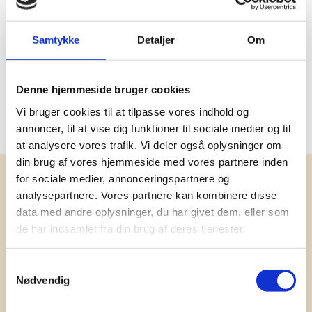
Tilføj til Kurv
På lager
Samtykke
Detaljer
Om
Mindstekøb 4 stk
Denne hjemmeside bruger cookies
Viser 1 til 7 af 7
20
Vi bruger cookies til at tilpasse vores indhold og
annoncer, til at vise dig funktioner til sociale medier og til
at analysere vores trafik. Vi deler også oplysninger om
din brug af vores hjemmeside med vores partnere inden
for sociale medier, annonceringspartnere og
Få vores nyhedsbrev med
analysepartnere. Vores partnere kan kombinere disse
information om tilbud, nye varer og
data med andre oplysninger, du har givet dem, eller som
andet godt
de har indsamlet fra din brug af deres tjenester.
Kæmpe udvalg i klassiske og nyskabende gaveidéer
til din virksomhed. Vi kan det der med firmagaver, og
Samtykkevalg
har ydet god personlig service til en
Nødvendig
konkurrencedygtig pris siden 1991.