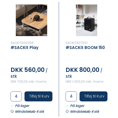
SACKIT600256
SACKIT607001
#SACKit Play
#SACKit BOOM 150
DKK 560,00
DKK 800,00
/
/
stk
stk
DKK 700,00 inkl. moms
DKK 1.000,00 inkl. moms
Tilføj til Kurv
Tilføj til Kurv
På lager
På lager
Mindstekøb 4 stk
Mindstekøb 4 stk