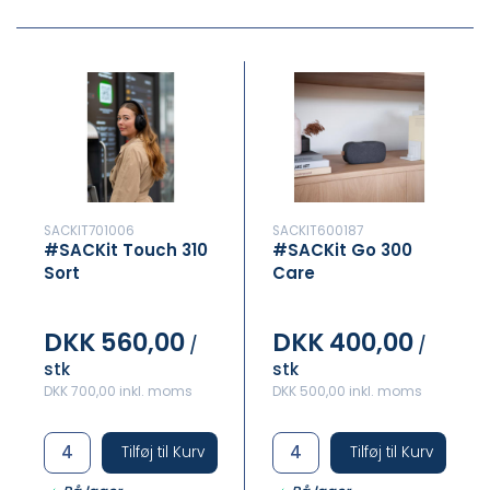
SACKIT701006
SACKIT600187
#SACKit Touch 310
#SACKit Go 300
Sort
Care
DKK 560,00
DKK 400,00
/
/
stk
stk
DKK 700,00 inkl. moms
DKK 500,00 inkl. moms
Tilføj til Kurv
Tilføj til Kurv