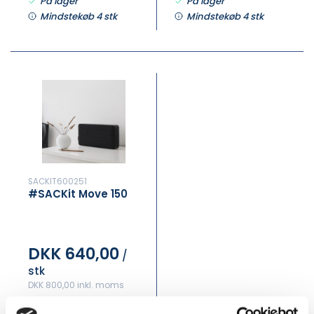
På lager
På lager
Mindstekøb 4 stk
Mindstekøb 4 stk
SACKIT600251
#SACKit Move 150
DKK 640,00
/
stk
DKK 800,00 inkl. moms