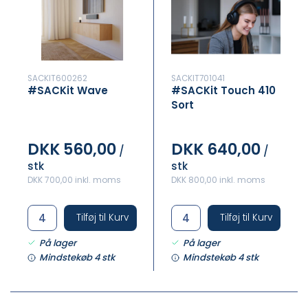
SACKIT600262
SACKIT701041
#SACKit Wave
#SACKit Touch 410
Sort
DKK 560,00
DKK 640,00
/
/
stk
stk
DKK 700,00 inkl. moms
DKK 800,00 inkl. moms
Tilføj til Kurv
Tilføj til Kurv
På lager
På lager
Mindstekøb 4 stk
Mindstekøb 4 stk