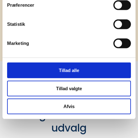
Præferencer
Statistik
Tilmeld
Marketing
Tillad alle
Stærke 
Tillad valgte
leverandører

Afvis
giver større 
udvalg