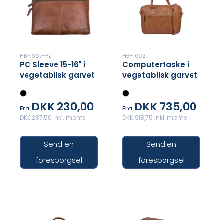
HB-1367-PZ
HB-1602
PC Sleeve 15-16" i
Computertaske i
vegetabilsk garvet
vegetabilsk garvet
læder med Jeres
læder med Jeres
logo præget i
logo præget i
DKK 230,00
DKK 735,00
læderet
læderet
Fra
Fra
DKK 287,50 inkl. moms
DKK 918,75 inkl. moms
Send en
Send en
forespørgsel
forespørgsel