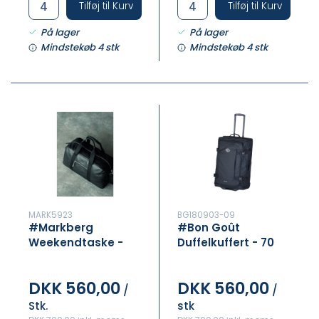
Tilføj til Kurv
Tilføj til Kurv
På lager
På lager
Mindstekøb 4 stk
Mindstekøb 4 stk
MARK5923
BG180903-09
#Markberg
#Bon Goût
Weekendtaske -
Duffelkuffert - 70
Sort
Cm
DKK 560,00
DKK 560,00
/
/
Stk.
stk