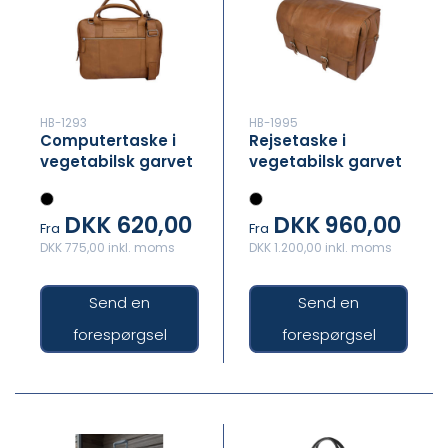
HB-1293
HB-1995
Computertaske i
Rejsetaske i
vegetabilsk garvet
vegetabilsk garvet
læder med Jeres
læder med Jeres
Eget logo præget
logo præget i
DKK 620,00
DKK 960,00
ind i læderet
læderet
Fra
Fra
DKK 775,00 inkl. moms
DKK 1.200,00 inkl. moms
Send en
Send en
forespørgsel
forespørgsel