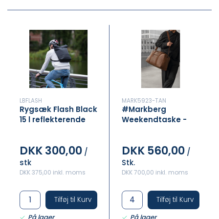
LBFLASH
MARK5923-TAN
Rygsæk Flash Black
#Markberg
15 l reflekterende
Weekendtaske -
Tan
DKK 300,00
DKK 560,00
/
/
stk
Stk.
DKK 375,00 inkl. moms
DKK 700,00 inkl. moms
Tilføj til Kurv
Tilføj til Kurv
På lager
På lager