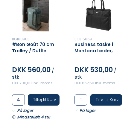
BG180903
BG315869
#Bon Goût 70 cm
Business taske i
Trolley / Duffle
Montana læder,
dame
DKK 560,00
DKK 530,00
/
/
stk
stk
DKK 700,00 inkl. moms
DKK 662,50 inkl. moms
Tilføj til Kurv
Tilføj til Kurv
På lager
På lager
Mindstekøb 4 stk