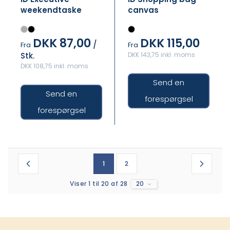
weekendtaske
canvas
DKK 87,00
DKK 115,00
/
Fra
Fra
Stk.
DKK 143,75 inkl. moms
DKK 108,75 inkl. moms
Send en
Send en
forespørgsel
forespørgsel
1
2
Viser 1 til 20 af 28
20