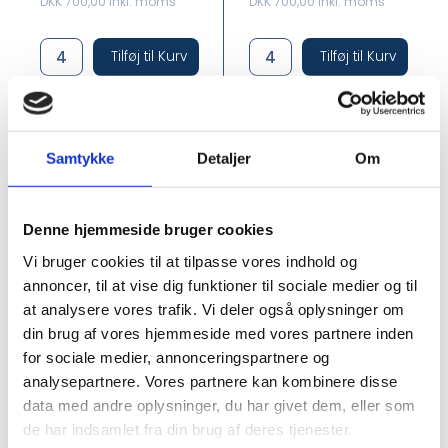
DKK 700,00 inkl. moms
DKK 700,00 inkl. moms
Tilføj til Kurv
Tilføj til Kurv
På lager
På lager
Mindstekøb 4 Stk.
Mindstekøb 4 stk
Samtykke
Detaljer
Om
Denne hjemmeside bruger cookies
Vi bruger cookies til at tilpasse vores indhold og
annoncer, til at vise dig funktioner til sociale medier og til
at analysere vores trafik. Vi deler også oplysninger om
din brug af vores hjemmeside med vores partnere inden
MARK5926
BG11088-27+11096-27
for sociale medier, annonceringspartnere og
#Markberg
#Bon Goût
analysepartnere. Vores partnere kan kombinere disse
Weekendtaske -
Weekend Bag
data med andre oplysninger, du har givet dem, eller som
Polyester
Brown + Toilet
de har indsamlet fra din brug af deres tjenester.
takse