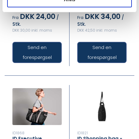
DKK 24,00
DKK 34,00
/
/
Fra
Fra
Stk.
Stk.
DKK 30,00 inkl. moms
DKK 42,50 inkl. moms
Send en
Send en
forespørgsel
forespørgsel
ID1868
ID1821
ID Executive
ID Shopping bag -