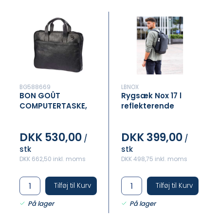
BG588669
LBNOX
BON GOÛT
Rygsæk Nox 17 l
COMPUTERTASKE,
reflekterende
SORT
DKK 530,00
DKK 399,00
/
/
stk
stk
DKK 662,50 inkl. moms
DKK 498,75 inkl. moms
Tilføj til Kurv
Tilføj til Kurv
På lager
På lager