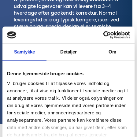
udvalgte lagervarer kan vi levere fra 3–4
hverdage efter godkendt korrektur. Normal
leveringstid er dog typisk længere, især ved
større oplag, specialdesign eller tekniske
produkter. Har I en hastesag, anbefaler vi, at I
sender en forespørgsel, så vi hurtigt kan se,
hvad der er muligt.
Samtykke
Detaljer
Om
Får vi korrektur inden produktion?
Ja, hos SydDesign får I altid gratis korrektur,
Denne hjemmeside bruger cookies
inden jeres profilbeklædning sættes i
produktion. På den måde kan I se placering,
Vi bruger cookies til at tilpasse vores indhold og
størrelse og udtryk, før tøjet bliver produceret
annoncer, til at vise dig funktioner til sociale medier og til
med logo, tryk eller broderi.
at analysere vores trafik. Vi deler også oplysninger om
din brug af vores hjemmeside med vores partnere inden
for sociale medier, annonceringspartnere og
analysepartnere. Vores partnere kan kombinere disse
Hvad er en løbevest med tryk
data med andre oplysninger, du har givet dem, eller som
de har indsamlet fra din brug af deres tjenester.