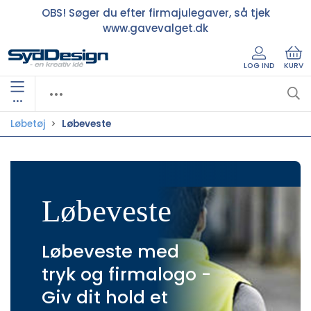
OBS! Søger du efter firmajulegaver, så tjek
www.gavevalget.dk
LOG IND
KURV
•••
Løbetøj
Løbeveste
Løbeveste
Løbeveste med
tryk og firmalogo -
Giv dit hold et