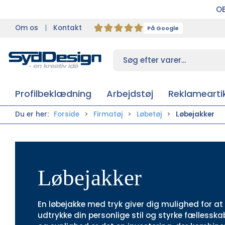
OB
Om os
Kontakt
På Google
Profilbeklædning
Arbejdstøj
Reklameartik
Du er her:
Forside
Firmatøj
Løbetøj
Løbejakker
Løbejakker
En løbejakke med tryk giver dig mulighed for at 
udtrykke din personlige stil og styrke fællesska