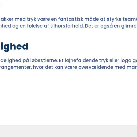
b
løbejakker med tryk være en fantastisk måde at styrke te
nhed og en følelse af tilhørsforhold. Det er også en glim
lighed
ighed på løbestierne. Et iøjnefaldende tryk eller logo gør
øbsarrangementer, hvor det kan være overvældende med man