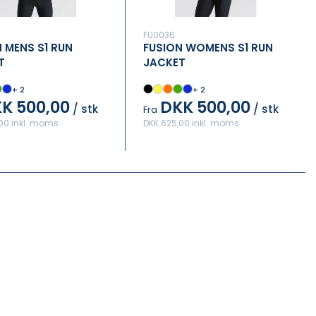
FU0036
 MENS S1 RUN
FUSION WOMENS S1 RUN
T
JACKET
+ 2
+ 2
K 500,00
DKK 500,00
/ stk
/ stk
Fra
00 inkl. moms
DKK 625,00 inkl. moms