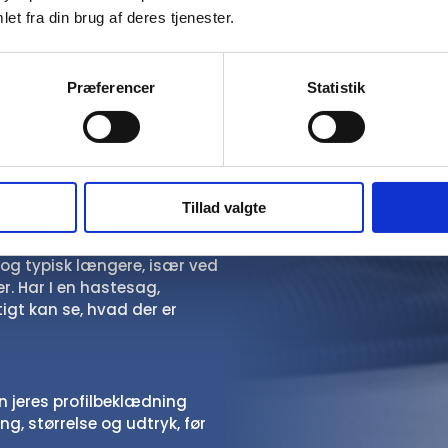
rrelser og farver?
et fra din brug af deres tjenester.
størrelser, farver og modeller.
e medarbejdere, hvor
Præferencer
Statistik
 hvor tøjet passer til både
et.
k i Danmark?
Tillad valgte
produkt, antal og
 levere fra 3–4 hverdage
dog typisk længere, især ved
er. Har I en hastesag,
tigt kan se, hvad der er
en jeres profilbeklædning
g, størrelse og udtryk, før
.