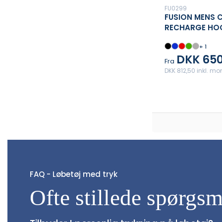
FU0299
FUSION MENS C
RECHARGE HO
+ 1
DKK 650
Fra
DKK 812,50 inkl. m
FAQ - Løbetøj med tryk
Ofte stillede spørgsm