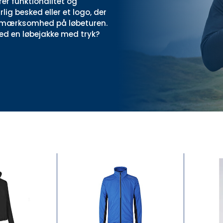
er funktionalitet og
lig besked eller et logo, der
 opmærksomhed på løbeturen.
med en løbejakke med tryk?