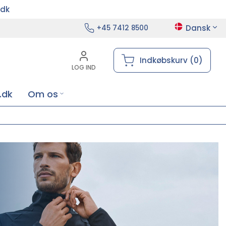
.dk
Dansk
+45 7412 8500
Indkøbskurv (0)
LOG IND
.dk
Om os