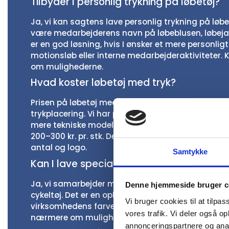
Tilbyder I personlig trykning på løbetøj?
Ja, vi kan sagtens lave personlig trykning på løbe
være medarbejderens navn på løbeblusen, løbejakk
er en god løsning, hvis I ønsker et mere personligt
motionsløb eller interne medarbejderaktiviteter. 
om mulighederne.
Hvad koster løbetøj med tryk?
Prisen på løbetøj med tryk afhænger af produkt,
trykplacering. Vi har prisvenlige modeller fra ca. 35 
mere tekniske modeller fra brands som Fusion og 
200–300 kr. pr. stk. Den endelige pris afhænger af j
antal og logo.
Samtykke
Kan I lave specialdesignet løbetøj?
Ja, vi samarbejder med Craft og kan tilbyde fuld
Denne hjemmeside bruger c
cykeltøj. Det er en oplagt løsning, hvis I ønsker e
Vi bruger cookies til at tilpas
virksomhedens farver, logo, sponsorer eller event
vores trafik. Vi deler også 
nærmere om muligheder, minimumsantal og leve
annonceringspartnere og anal