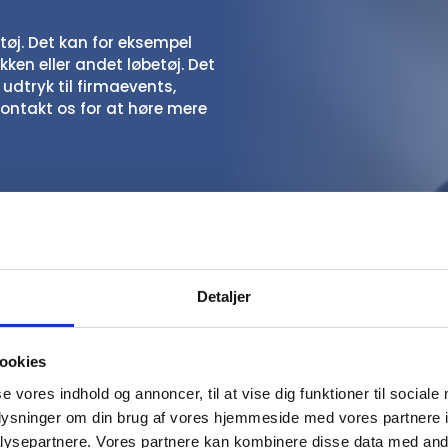
tøj. Det kan for eksempel
en eller andet løbetøj. Det
 udtryk til firmaevents,
Kontakt os for at høre mere
 antal, mærke og
kr. pr. stk. inkl. tryk, mens
Craft typisk ligger omkring
eres ønsker til kvalitet,
Detaljer
t specialdesignet løbe- og
ookies
t unikt design med
se vores indhold og annoncer, til at vise dig funktioner til sociale
navn. Kontakt os for at høre
oplysninger om din brug af vores hjemmeside med vores partnere i
ringstid.
ysepartnere. Vores partnere kan kombinere disse data med andr