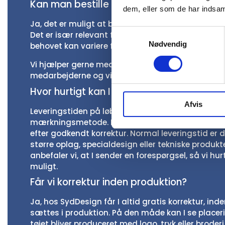
Kan man bestille firmatøj i forskellige stø
dem, eller som de har indsaml
Ja, det er muligt at bestille firmatøj i forskellige 
Samtykkevalg
Det er især relevant for virksomheder med mang
Nødvendig
behovet kan variere fra person til person.
Vi hjælper gerne med at sammensætte en løsning,
medarbejderne og virksomhedens visuelle identit
Hvor hurtigt kan I levere løbetøj med try
Afvis
Leveringstiden på løbetøj med tryk afhænger af 
mærkningsmetode. På udvalgte lagervarer kan vi
efter godkendt korrektur. Normal leveringstid er 
større oplag, specialdesign eller tekniske produkt
anbefaler vi, at I sender en forespørgsel, så vi hur
muligt.
Får vi korrektur inden produktion?
Ja, hos SydDesign får I altid gratis korrektur, ind
sættes i produktion. På den måde kan I se placerin
tøjet bliver produceret med logo, tryk eller broderi