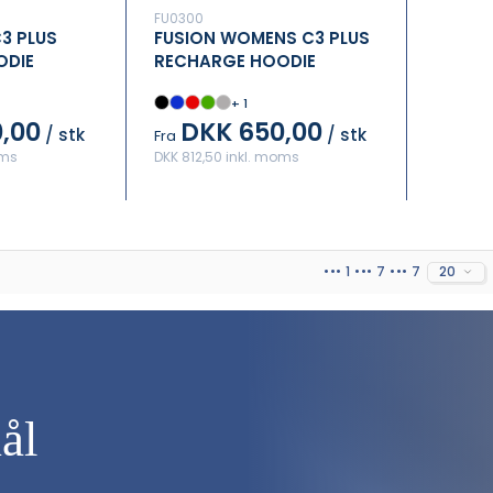
FU0300
3 PLUS
FUSION WOMENS C3 PLUS
ODIE
RECHARGE HOODIE
+ 1
,00
DKK 650,00
/ stk
/ stk
Fra
oms
DKK 812,50 inkl. moms
••• 1 ••• 7 ••• 7
20
ål