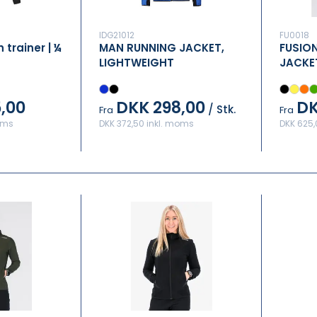
IDG21012
FU0018
 trainer | ¼
MAN RUNNING JACKET,
FUSION
LIGHTWEIGHT
JACKE
,00
DKK 298,00
DK
/ Stk.
Fra
Fra
oms
DKK 372,50 inkl. moms
DKK 625,