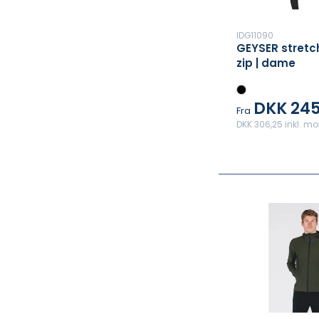
IDG11090
GEYSER stretch
zip | dame
DKK 245
Fra
DKK 306,25 inkl. m