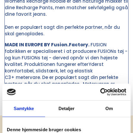
Womens Recharge Hoodie er den naturlige makker til
dine Recharge Pants, men matcher selvfølgelig også
dine favorit jeans.
Den er populært sagt din perfekte partner, når du
skal genoplades.
MADE IN EUROPE BY Fusion.Factory.
FUSION
fabrikken er specialiseret i at producere FUSIONs tøj -
og kun FUSIONs tøj - derved opnår vi den højeste
kvalitet. Produktionen fungerer efterYderst
komfortabel, slidstærk, let og elastisk
C3+ metervare. De er populært sagt din perfekte
partner, når du skal genoplades. Metervaren er
Made in Denmark Pasform: Regular. Anbefalet til:
Light run, Gym, Travel, Rec
Samtykke
Detaljer
Om
Få vores nyhedsbrev med
Denne hjemmeside bruger cookies