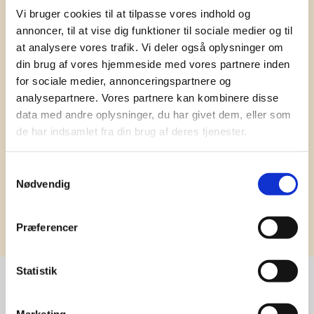
information om tilbud, nye varer og
Vi bruger cookies til at tilpasse vores indhold og
andet godt
annoncer, til at vise dig funktioner til sociale medier og til
at analysere vores trafik. Vi deler også oplysninger om
Kæmpe udvalg i klassiske og nyskabende gaveidéer
din brug af vores hjemmeside med vores partnere inden
til din virksomhed. Vi kan det der med firmagaver, og
for sociale medier, annonceringspartnere og
har ydet god personlig service til en
konkurrencedygtig pris siden 1991.
analysepartnere. Vores partnere kan kombinere disse
data med andre oplysninger, du har givet dem, eller som
de har indsamlet fra din brug af deres tjenester.
Samtykkevalg
Nødvendig
Tilmeld
Præferencer
Statistik
Marketing