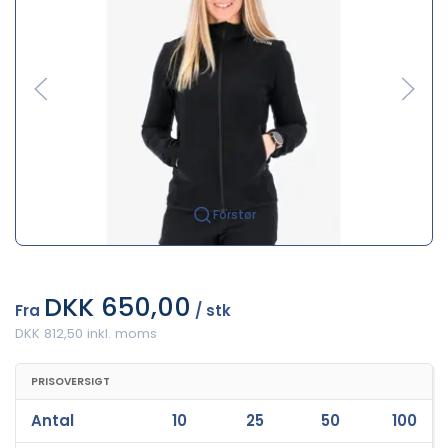
Forstør
DKK 650,00
Fra
/ stk
DKK 812,50 inkl. moms
PRISOVERSIGT
Antal
10
25
50
100