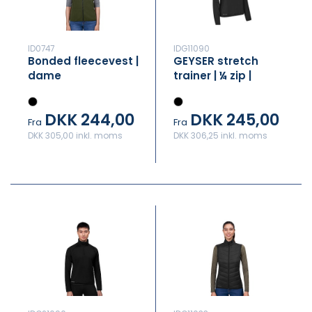
ID0747
IDG11090
Bonded fleecevest |
GEYSER stretch
dame
trainer | ¼ zip |
dame
DKK 244,00
DKK 245,00
Fra
Fra
DKK 305,00 inkl. moms
DKK 306,25 inkl. moms