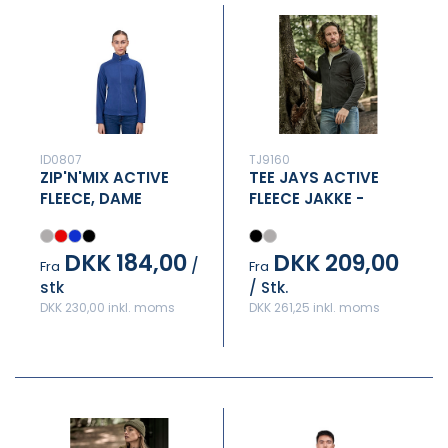
ID0807
TJ9160
ZIP'N'MIX ACTIVE
TEE JAYS ACTIVE
FLEECE, DAME
FLEECE JAKKE -
HERRE
DKK 184,00
DKK 209,00
/
Fra
Fra
stk
/ Stk.
DKK 230,00 inkl. moms
DKK 261,25 inkl. moms