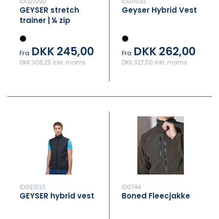
IDG21090
IDG11033
GEYSER stretch
Geyser Hybrid Vest
trainer | ¼ zip
DKK 245,00
DKK 262,00
Fra
Fra
DKK 306,25 inkl. moms
DKK 327,50 inkl. moms
IDG21033
ID0744
GEYSER hybrid vest
Boned Fleecjakke