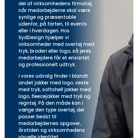
del af virksomhedens firmatøj,
når medarbejderne skal være
synlige og præsentable
udenfor, på farten, til events
eller i hverdagen. Hos
SydDesign hjælper vi
virksomheder med overtøj med
tryk, broderi eller logo, så jeres
medarbejdere får et ensartet
og professionelt udtryk.
I vores udvalg finder I blandt
andet
jakker med logo
,
veste
med tryk
,
softshell jakker med
logo
,
fleecejakker med tryk
og
regntøj
. På den måde kan I
vælge den type overtøj, der
passer bedst til
medarbejdernes opgaver,
årstiden og virksomhedens
visuelle identitet.