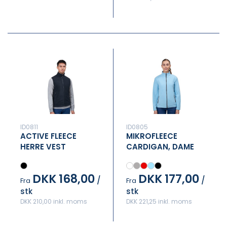
ID0811
ID0805
ACTIVE FLEECE
MIKROFLEECE
HERRE VEST
CARDIGAN, DAME
DKK 168,00
DKK 177,00
/
/
Fra
Fra
stk
stk
DKK 210,00 inkl. moms
DKK 221,25 inkl. moms