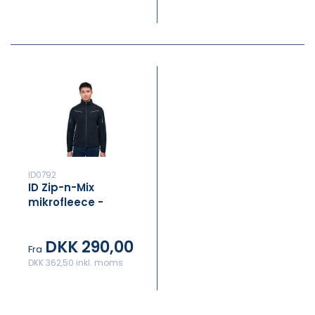
ID0792
ID Zip-n-Mix
mikrofleece -
refleks
DKK 290,00
Fra
DKK 362,50 inkl. moms