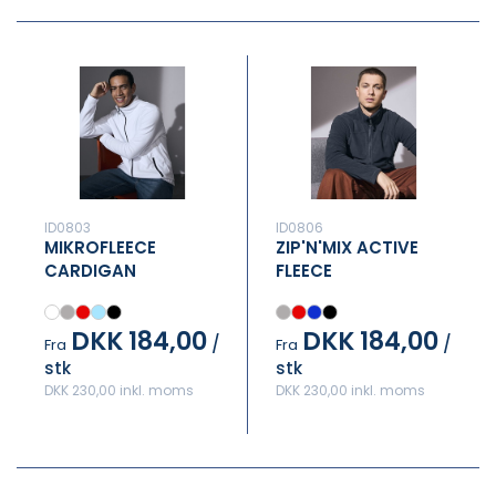
ID0803
ID0806
MIKROFLEECE
ZIP'N'MIX ACTIVE
CARDIGAN
FLEECE
DKK 184,00
DKK 184,00
/
/
Fra
Fra
stk
stk
DKK 230,00 inkl. moms
DKK 230,00 inkl. moms