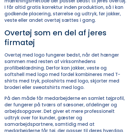
mærkningsmetode der passer bedst til jeres overtøj.
I får altid gratis korrektur inden produktion, så I kan
godkende placering, størrelse og udtryk, før jakker,
veste eller andet overtøj sættes i gang.
Overtøj som en del af jeres
firmatøj
Overtøj med logo fungerer bedst, når det hænger
sammen med resten af virksomhedens
profilbeklædning. Derfor kan jakker, veste og
softshell med logo med fordel kombineres med
T-
shirts med tryk
,
poloshirts med logo
,
skjorter med
broderi
eller
sweatshirts med logo
.
På den måde får medarbejderne en samlet tøjprofil,
der fungerer på tværs af sæsoner, afdelinger og
arbejdsopgaver. Det giver et mere professionelt
udtryk over for kunder, gæster og
samarbejdspartnere, samtidig med at
medarbejderne får tøj, der passer til deres hverdag.