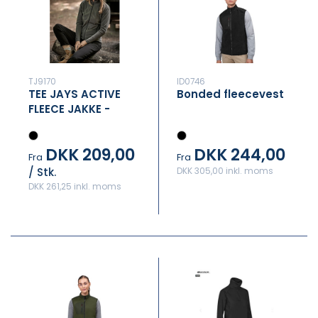
TJ9170
ID0746
TEE JAYS ACTIVE
Bonded fleecevest
FLEECE JAKKE -
DAME
DKK 209,00
DKK 244,00
Fra
Fra
/ Stk.
DKK 305,00 inkl. moms
DKK 261,25 inkl. moms