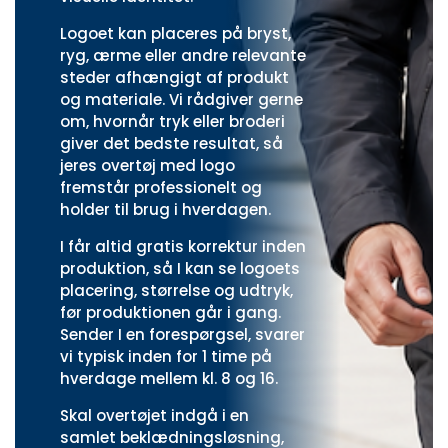
Logoet kan placeres på bryst,
ryg, ærme eller andre relevante
steder afhængigt af produkt
og materiale. Vi rådgiver gerne
om, hvornår tryk eller broderi
giver det bedste resultat, så
jeres overtøj med logo
fremstår professionelt og
holder til brug i hverdagen.
I får altid gratis korrektur inden
produktion, så I kan se logoets
placering, størrelse og udtryk,
før produktionen går i gang.
Sender I en forespørgsel, svarer
vi typisk inden for 1 time på
hverdage mellem kl. 8 og 16.
Skal overtøjet indgå i en
samlet beklædningsløsning,