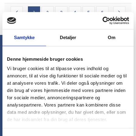
1
2
3
4
5
6
••• 1 ••• 20 ••• 107
20
Samtykke
Detaljer
Om
FAQ - Profilbeklædning
Denne hjemmeside bruger cookies
Ofte stillede 
Vi bruger cookies til at tilpasse vores indhold og
annoncer, til at vise dig funktioner til sociale medier og til
at analysere vores trafik. Vi deler også oplysninger om
spørgsmål
din brug af vores hjemmeside med vores partnere inden
for sociale medier, annonceringspartnere og
Hvorfor vælge profilbeklædning med
analysepartnere. Vores partnere kan kombinere disse
logo?
data med andre oplysninger, du har givet dem, eller som
de har indsamlet fra din brug af deres tjenester.
Profilbeklædning med logo gør virksomheden
mere synlig og giver medarbejderne et
Samtykkevalg