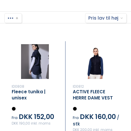
•••
Pris lav til høj
ID0808
ID0812
Fleece tunika |
ACTIVE FLEECE
unisex
HERRE DAME VEST
DKK 152,00
DKK 160,00
/
Fra
Fra
DKK 190,00 inkl. moms
stk
DKK 200,00 inkl. moms