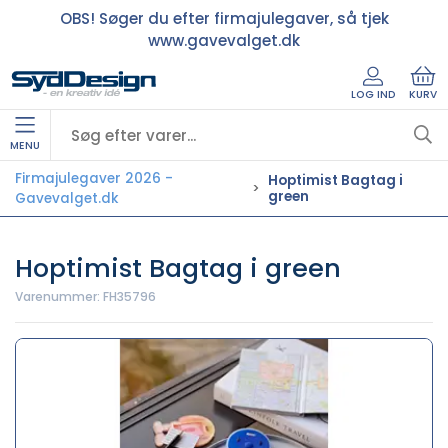
OBS! Søger du efter firmajulegaver, så tjek
www.gavevalget.dk
LOG IND
KURV
MENU
Firmajulegaver 2026 -
Hoptimist Bagtag i
green
Gavevalget.dk
Hoptimist Bagtag i green
Varenummer:
FH35796