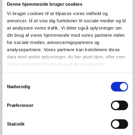
Denne hjemmeside bruger cookies
Stærke 
Vi bruger cookies til at tilpasse vores indhold og
annoncer, til at vise dig funktioner til sociale medier og til
leverandører

at analysere vores trafik. Vi deler også oplysninger om
din brug af vores hjemmeside med vores partnere inden
giver større 
for sociale medier, annonceringspartnere og
analysepartnere. Vores partnere kan kombinere disse
udvalg
data med andre oplysninger, du har givet dem, eller som
de har indsamlet fra din brug af deres tjenester.
For at sikre høj kvalitet og stor
leveringssikkerhed samarbejder vi
Samtykkevalg
med de største og mest
Nødvendig
anerkendte leverandører inden for
promotion.
Præferencer
Statistik