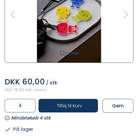
Forstør
DKK 60,00
/ stk
DKK 75,00 inkl. moms
Tilføj til Kurv
Gem
Mindstekøb 4 stk
På lager