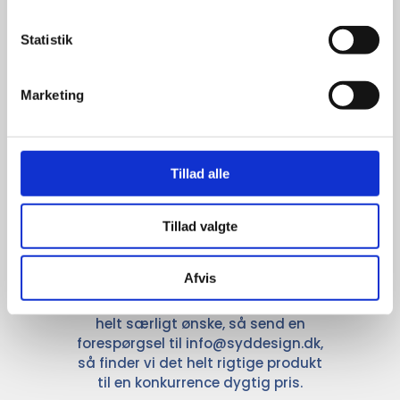
anerkendte leverandører inden for
promotion.
Statistik
Marketing
Kun et lille udvalg vises på
Tillad alle
hjemmesiden
Produkterne på hjemmesiden er
Tillad valgte
kun et lille udpluk af de
reklameartikler, vi kan skaffe.
Afvis
Udvalget er langt større, så har I en
idé til et konkret produkt, eller et
helt særligt ønske, så send en
forespørgsel til
info@syddesign.dk
,
så finder vi det helt rigtige produkt
til en konkurrence dygtig pris.