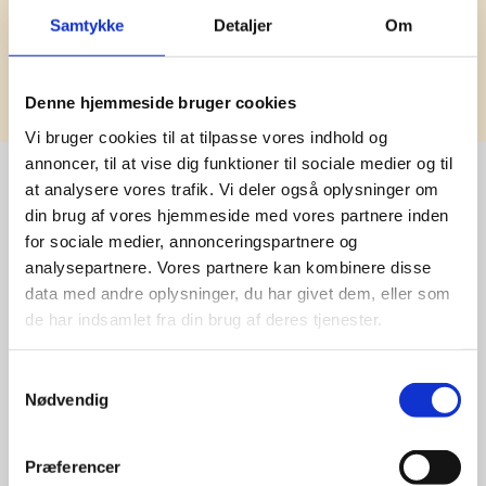
Samtykke
Detaljer
Om
Tilmeld
Denne hjemmeside bruger cookies
Vi bruger cookies til at tilpasse vores indhold og
annoncer, til at vise dig funktioner til sociale medier og til
at analysere vores trafik. Vi deler også oplysninger om
din brug af vores hjemmeside med vores partnere inden
Stærke 
for sociale medier, annonceringspartnere og
analysepartnere. Vores partnere kan kombinere disse
leverandører

data med andre oplysninger, du har givet dem, eller som
giver større 
de har indsamlet fra din brug af deres tjenester.
udvalg
Samtykkevalg
Nødvendig
For at sikre høj kvalitet og stor
leveringssikkerhed samarbejder vi
Præferencer
med de største og mest