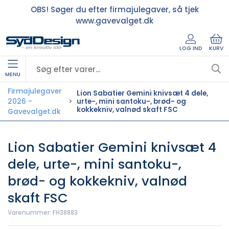
OBS! Søger du efter firmajulegaver, så tjek
www.gavevalget.dk
LOG IND
KURV
MENU
Firmajulegaver
Lion Sabatier Gemini knivsæt 4 dele,
2026 -
urte-, mini santoku-, brød- og
kokkekniv, valnød skaft FSC
Gavevalget.dk
Lion Sabatier Gemini knivsæt 4
dele, urte-, mini santoku-,
brød- og kokkekniv, valnød
skaft FSC
Varenummer:
FH38883