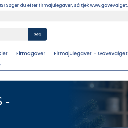
S! Søger du efter firmajulegaver, så tjek www.gavevalget
Søg
ler
Firmagaver
Firmajulegaver - Gavevalget
k
 -