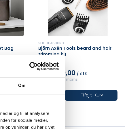
SEB-HH4500N0
et Bag
Björn Axén Tools beard and hair
trimming kit
DKK 400,00
/ stk
DKK 500,00 inkl. moms
Om
il Kurv
Tilføj til Kurv
På lager
•••
 medier og til at analysere
nden for sociale medier,
e oplysninger, du har givet