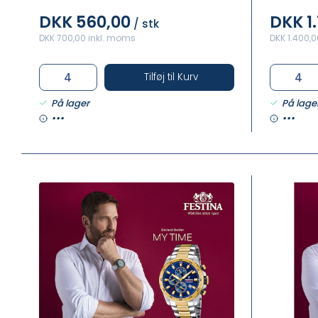
DKK 560,00
DKK 1.
/ stk
DKK 700,00 inkl. moms
DKK 1.400,
Tilføj til Kurv
På lager
På lage
•••
•••