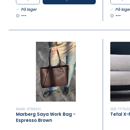
På lager
På lage
•••
•••
MARK-4799SVI
SEB-TY7A3
Marberg Saya Work Bag -
Tefal X-
Espresso Brown