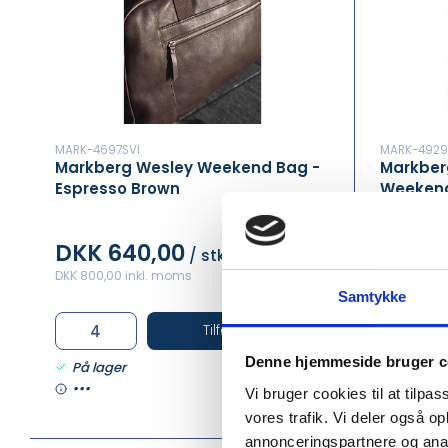
MARK-4697SVI
MARK-4929
Markberg Wesley Weekend Bag -
Markber
Espresso Brown
Weekend
DKK 640,00
DKK 4
/ stk
DKK 800,00 inkl. moms
DKK 500,00
Samtykke
Tilføj til Kurv
Denne hjemmeside bruger c
På lager
På lage
•••
•••
Vi bruger cookies til at tilpas
vores trafik. Vi deler også 
annonceringspartnere og anal