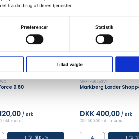
et fra din brug af deres tjenester.
Præferencer
Statistik
Tillad valgte
7WO
MARK-5925SVI
Force 9,60
Markberg Læder Shopp
120,00
DKK 400,00
/ stk
/ stk
00 inkl. moms
DKK 500,00 inkl. moms
Tilføj til Kurv
Tilføj t