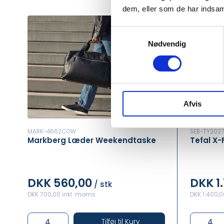
dem, eller som de har indsaml
Samtykkevalg
Nødvendig
Afvis
MARK-4662COW
SEB-TY202
Markberg Læder Weekendtaske
Tefal X-
DKK 560,00
DKK 1.
/ stk
DKK 700,00 inkl. moms
DKK 1.400,
Tilføj til Kurv