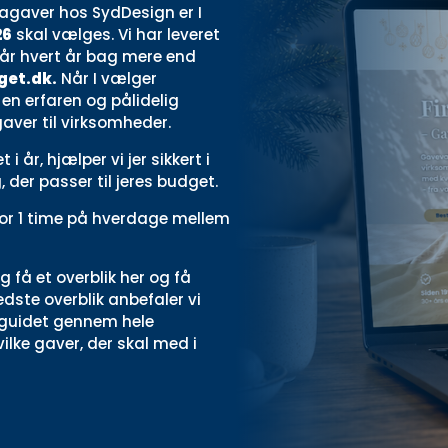
agaver hos SydDesign er I
26
skal vælges. Vi har leveret
tår hvert år bag mere end
get.dk
.
Når I vælger
en erfaren og pålidelig
gaver til virksomheder.
 år, hjælper vi jer sikkert i
der passer til jeres budget.
 for 1 time på hverdage mellem
ig få et overblik
her
og få
dste overblik anbefaler vi
er guidet gennem hele
lke gaver, der skal med i