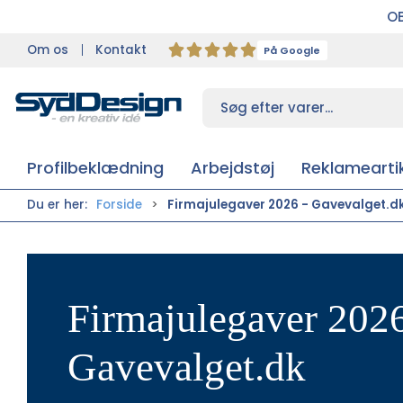
OB
Om os
Kontakt
På Google
Profilbeklædning
Arbejdstøj
Reklameartik
Du er her:
Forside
Firmajulegaver 2026 - Gavevalget.d
Firmajulegaver 2026
Gavevalget.dk