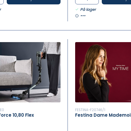
r
På lager
•••
2E0
FESTINA-F20746/1
Force 10,80 Flex
Festina Dame Mademois