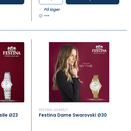
På lager
•••
FESTINA-20495/1
lle Ø23
Festina Dame Swarovski Ø30