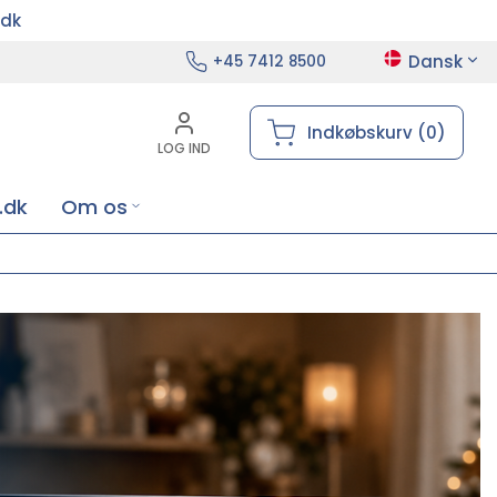
.dk
Dansk
+45 7412 8500
Indkøbskurv (0)
LOG IND
.dk
Om os