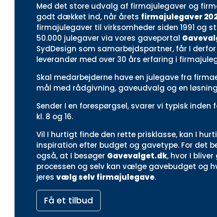
Med det store udvalg af firmajulegaver og firm
godt dækket ind, når årets
firmajulegaver 20
firmajulegaver til virksomheder siden 1991 og s
50.000 julegaver via vores gaveportal
Gaveval
SydDesign som samarbejdspartner, får I derfor 
leverandør med over 30 års erfaring i firmajule
Skal medarbejderne have en julegave fra firmaet i
mål med rådgivning, gaveudvalg og en løsning, 
Sender I en forespørgsel, svarer vi typisk inden
kl. 8 og 16.
Vil I hurtigt finde den rette prisklasse, kan I hurt
inspiration efter budget og gavetype. For det be
også, at I besøger
Gavevalget.dk
, hvor I bliv
processen og selv kan vælge gavebudget og hvi
jeres
vælg selv firmajulegave
.
Få et tilbud