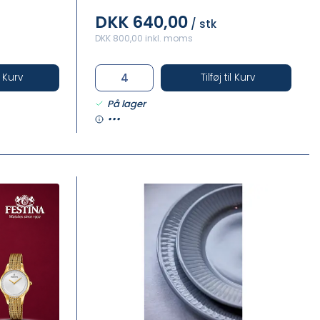
DKK 640,00
/ stk
DKK 800,00 inkl. moms
il Kurv
Tilføj til Kurv
På lager
•••