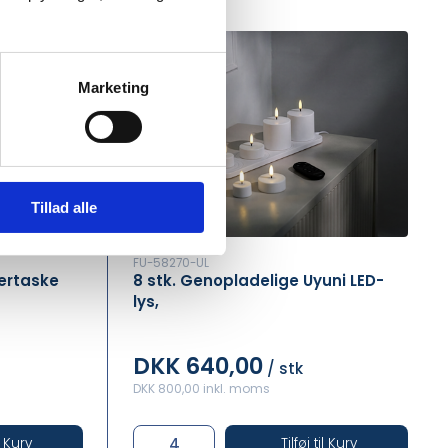
Marketing
Tillad alle
FU-58270-UL
ertaske
8 stk. Genopladelige Uyuni LED-
lys,
DKK 640,00
/ stk
DKK 800,00 inkl. moms
il Kurv
Tilføj til Kurv