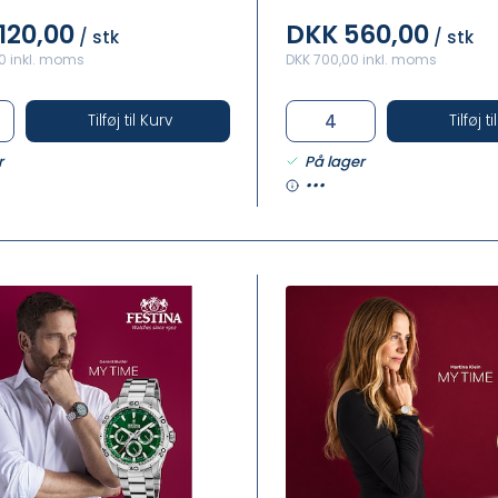
120,00
DKK 560,00
/ stk
/ stk
00 inkl. moms
DKK 700,00 inkl. moms
Tilføj til Kurv
Tilføj t
r
På lager
•••