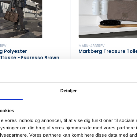
RPV
MARK-4831RPV
g Polyester
Markberg Treasure Toil
taske - Espresso Brown
00,00
DKK 300,00
/ stk
/ stk
 inkl. moms
DKK 375,00 inkl. moms
Detaljer
Tilføj til Kurv
Tilføj t
ookies
r
På lager
•••
se vores indhold og annoncer, til at vise dig funktioner til sociale
oplysninger om din brug af vores hjemmeside med vores partnere i
ysepartnere. Vores partnere kan kombinere disse data med andr