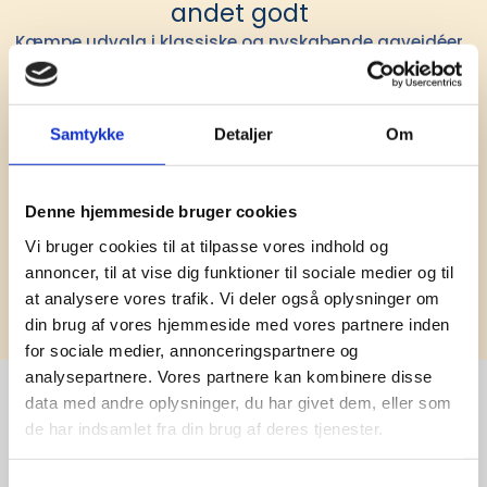
andet godt
Kæmpe udvalg i klassiske og nyskabende gaveidéer
til din virksomhed. Vi kan det der med firmagaver, og
har ydet god personlig service til en
konkurrencedygtig pris siden 1991.
Samtykke
Detaljer
Om
Denne hjemmeside bruger cookies
Vi bruger cookies til at tilpasse vores indhold og
annoncer, til at vise dig funktioner til sociale medier og til
Tilmeld
at analysere vores trafik. Vi deler også oplysninger om
din brug af vores hjemmeside med vores partnere inden
for sociale medier, annonceringspartnere og
analysepartnere. Vores partnere kan kombinere disse
data med andre oplysninger, du har givet dem, eller som
de har indsamlet fra din brug af deres tjenester.
Stærke 