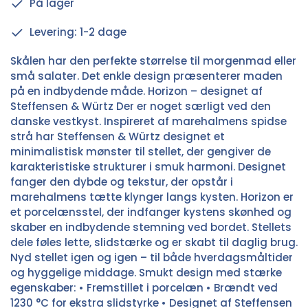
På lager
Levering: 1-2 dage
Skålen har den perfekte størrelse til morgenmad eller
små salater. Det enkle design præsenterer maden
på en indbydende måde. Horizon – designet af
Steffensen & Würtz Der er noget særligt ved den
danske vestkyst. Inspireret af marehalmens spidse
strå har Steffensen & Würtz designet et
minimalistisk mønster til stellet, der gengiver de
karakteristiske strukturer i smuk harmoni. Designet
fanger den dybde og tekstur, der opstår i
marehalmens tætte klynger langs kysten. Horizon er
et porcelænsstel, der indfanger kystens skønhed og
skaber en indbydende stemning ved bordet. Stellets
dele føles lette, slidstærke og er skabt til daglig brug.
Nyd stellet igen og igen – til både hverdagsmåltider
og hyggelige middage. Smukt design med stærke
egenskaber: • Fremstillet i porcelæn • Brændt ved
1230 °C for ekstra slidstyrke • Designet af Steffensen