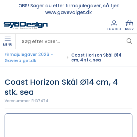
OBS! Søger du efter firmajulegaver, så tjek
www.gavevalget.dk
LOG IND
KURV
MENU
Firmajulegaver 2026 -
Coast Horizon Skål Ø14
cm, 4 stk. sea
Gavevalget.dk
Coast Horizon Skål Ø14 cm, 4
stk. sea
Varenummer:
FH37474