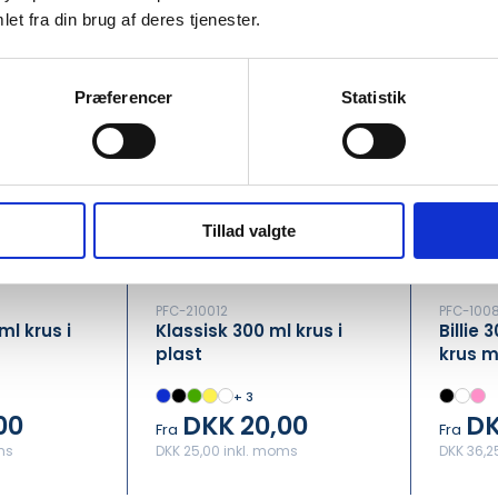
et fra din brug af deres tjenester.
Præferencer
Statistik
Tillad valgte
PFC-210012
PFC-100
l krus i
Klassisk 300 ml krus i
Billie
plast
krus m
mat fi
+ 3
00
DKK 20,00
DK
Fra
Fra
ms
DKK 25,00 inkl. moms
DKK 36,2