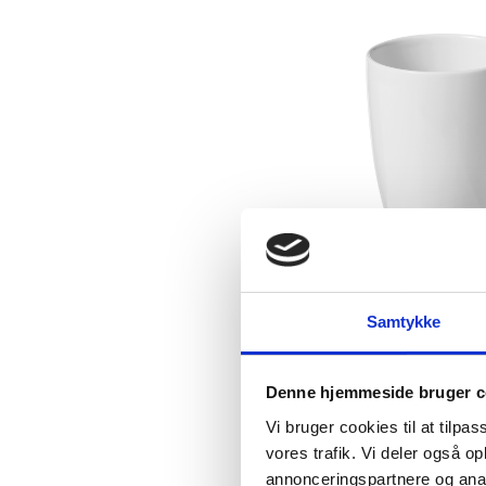
PFC-100366
Bogota keram
Samtykke
DKK 21,
Denne hjemmeside bruger c
Fra
DKK 26,25 inkl. mo
Vi bruger cookies til at tilpas
vores trafik. Vi deler også 
annonceringspartnere og anal