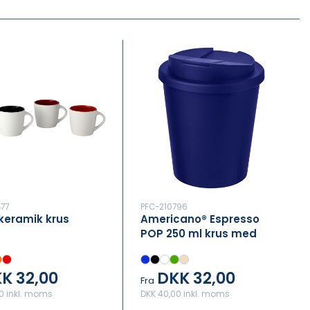
77
PFC-210796
keramik krus
Americano® Espresso
POP 250 ml krus med
spildsikkert låg
K 32,00
DKK 32,00
Fra
0 inkl. moms
DKK 40,00 inkl. moms