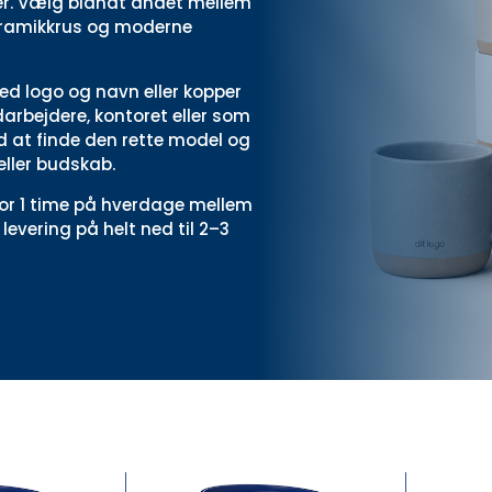
sser. Vælg blandt andet mellem
keramikkrus og moderne
ed logo og navn eller kopper
arbejdere, kontoret eller som
d at finde den rette model og
eller budskab.
 for 1 time på hverdage mellem
 levering på helt ned til 2–3