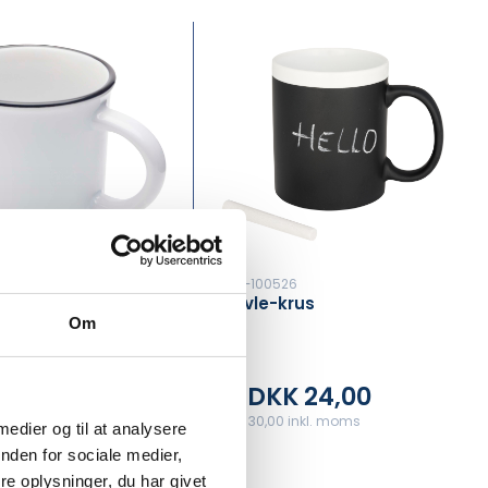
845
PFC-100526
40 ml keramisk
Tavle-krus
Om
ationkrus
K 21,00
DKK 24,00
Fra
5 inkl. moms
DKK 30,00 inkl. moms
 medier og til at analysere
nden for sociale medier,
e oplysninger, du har givet