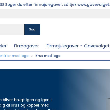
S! Søger du efter firmajulegaver, så tjek www.gavevalget
Søg
ler
Firmagaver
Firmajulegaver - Gavevalget
artikler med logo
Krus med logo
 bliver brugt igen og igen i
alg af krus og kopper med