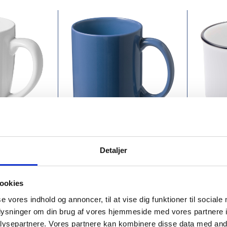
PFC-100378
PFC-100
ikkrus
Santos keramikkrus
Bari 2
Detaljer
sublim
00
DKK 21,00
DK
ookies
Fra
Fra
ms
DKK 26,25 inkl. moms
DKK 26,2
se vores indhold og annoncer, til at vise dig funktioner til sociale
oplysninger om din brug af vores hjemmeside med vores partnere i
ysepartnere. Vores partnere kan kombinere disse data med andr