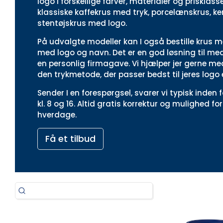
logo i forskellige farver, materialer og priskla
klassiske kaffekrus med tryk, porcelænskrus, 
stentøjskrus med logo.
På udvalgte modeller kan I også bestille krus m
med logo og navn. Det er en god løsning til med
en personlig firmagave. Vi hjælper jer gerne me
den trykmetode, der passer bedst til jeres logo 
Sender I en forespørgsel, svarer vi typisk inden
kl. 8 og 16. Altid gratis korrektur og mulighed for
hverdage.
Få et tilbud