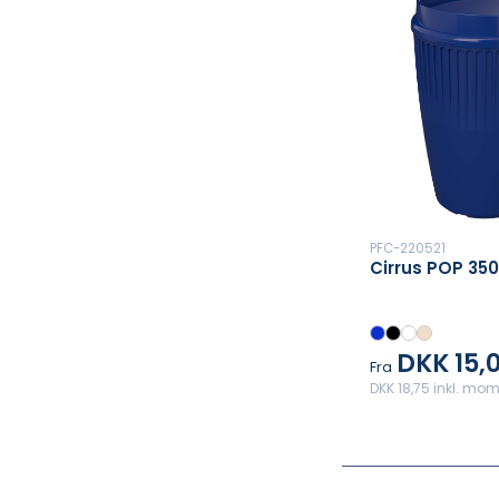
PFC-220521
Cirrus POP 350
DKK 15,
Fra
DKK 18,75 inkl. mo