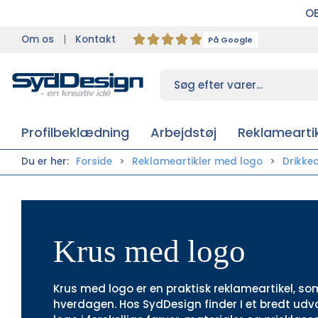
OB
Om os
Kontakt
På Google
Profilbeklædning
Arbejdstøj
Reklameartik
Du er her:
Forside
Reklameartikler med logo
Drikke
Krus med logo
Krus med logo er en praktisk reklameartikel, som
hverdagen. Hos SydDesign finder I et bredt udv