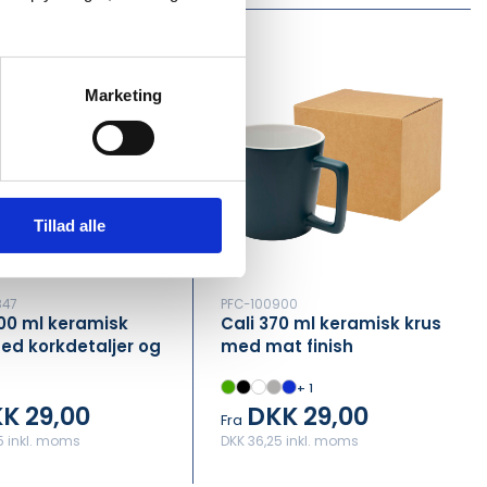
Marketing
Tillad alle
847
PFC-100900
 300 ml keramisk
Cali 370 ml keramisk krus
ed korkdetaljer og
med mat finish
nish
+ 1
K 29,00
DKK 29,00
Fra
5 inkl. moms
DKK 36,25 inkl. moms