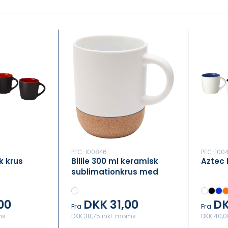
PFC-100846
PFC-1004
k krus
Billie 300 ml keramisk
Aztec 
sublimationkrus med
korkdetaljer
00
DKK 31,00
DK
Fra
Fra
ms
DKK 38,75 inkl. moms
DKK 40,0