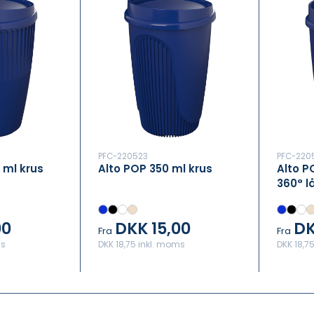
PFC-220523
PFC-220
 ml krus
Alto POP 350 ml krus
Alto P
360° l
00
DKK 15,00
DK
Fra
Fra
ms
DKK 18,75 inkl. moms
DKK 18,7