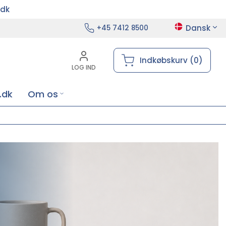
.dk
Dansk
+45 7412 8500
Indkøbskurv (0)
LOG IND
.dk
Om os