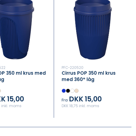
522
PFC-220520
OP 350 ml krus med
Cirrus POP 350 ml krus
åg
med 360° låg
K 15,00
DKK 15,00
Fra
5 inkl. moms
DKK 18,75 inkl. moms