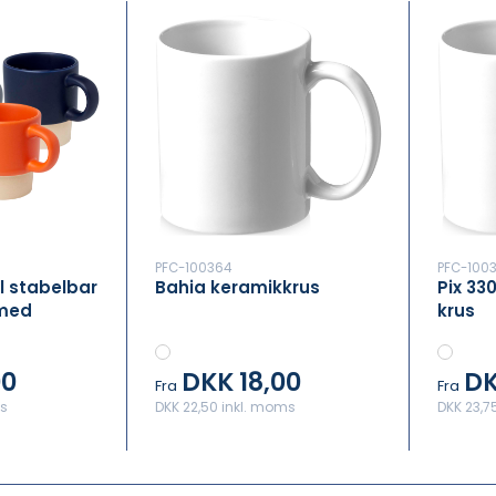
PFC-100364
PFC-1003
l stabelbar
Bahia keramikkrus
Pix 33
med
krus
00
DKK 18,00
DK
Fra
Fra
ms
DKK 22,50 inkl. moms
DKK 23,7