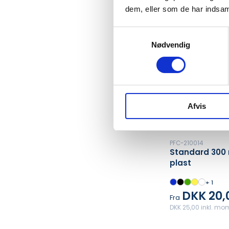
dem, eller som de har indsaml
Samtykkevalg
Nødvendig
Afvis
PFC-210014
Standard 300 m
plast
+ 1
DKK 20,
Fra
DKK 25,00 inkl. mo