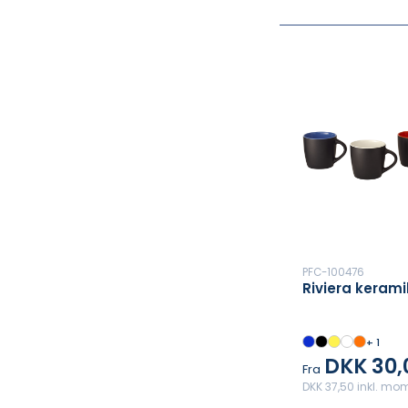
PFC-100476
Riviera kerami
+ 1
DKK 30,
Fra
DKK 37,50 inkl. mo