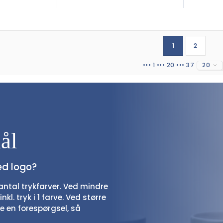
1
2
••• 1 ••• 20 ••• 37
20
ål
ed logo?
ntal trykfarver. Ved mindre
nkl. tryk i 1 farve. Ved større
e en forespørgsel, så