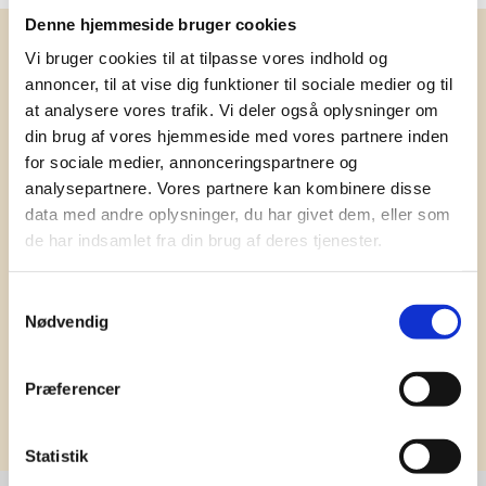
Denne hjemmeside bruger cookies
Få vores nyhedsbrev med
Vi bruger cookies til at tilpasse vores indhold og
information om tilbud, nye varer og
annoncer, til at vise dig funktioner til sociale medier og til
at analysere vores trafik. Vi deler også oplysninger om
andet godt
din brug af vores hjemmeside med vores partnere inden
Kæmpe udvalg i klassiske og nyskabende gaveidéer
for sociale medier, annonceringspartnere og
til din virksomhed. Vi kan det der med firmagaver, og
analysepartnere. Vores partnere kan kombinere disse
har ydet god personlig service til en
data med andre oplysninger, du har givet dem, eller som
konkurrencedygtig pris siden 1991.
de har indsamlet fra din brug af deres tjenester.
Samtykkevalg
Nødvendig
Præferencer
Tilmeld
Statistik