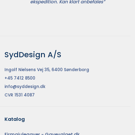
ekspedition. Kan klart anbefales”
SydDesign A/S
Ingolf Nielsens Vej 35, 6400 Sønderborg
+45 7412 8500
info@syddesign.dk
CVR 1531 4087
Katalog
Firmajulegaver - Gavevalget.dk