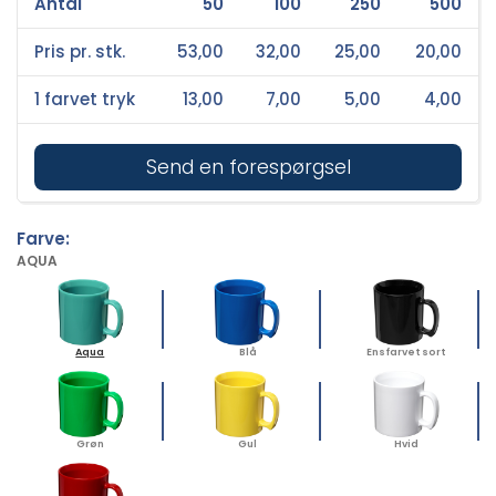
Antal
50
100
250
500
Pris pr. stk.
53,00
32,00
25,00
20,00
1 farvet tryk
13,00
7,00
5,00
4,00
Send en forespørgsel
Farve:
AQUA
Aqua
Blå
Ensfarvet sort
Grøn
Gul
Hvid