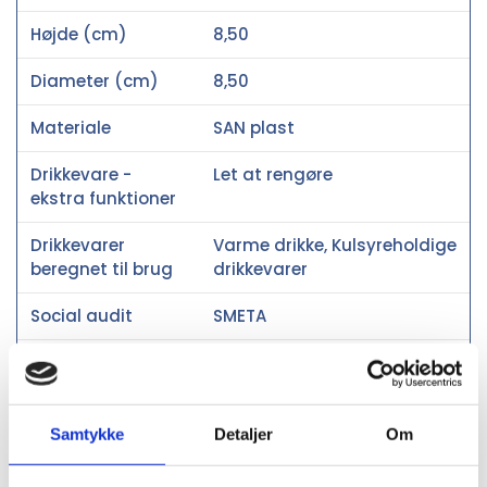
Højde (cm)
8,50
Diameter (cm)
8,50
Materiale
SAN plast
Drikkevare -
Let at rengøre
ekstra funktioner
Drikkevarer
Varme drikke, Kulsyreholdige
beregnet til brug
drikkevarer
Social audit
SMETA
Oprindelsesland
UK
PMS farve
7466C, 2935C, 7481C, 120C,
2035C
Samtykke
Detaljer
Om