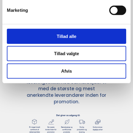
Marketing
Stærke 
leverandører

Tillad alle
giver større 
Tillad valgte
udvalg
Afvis
For at sikre høj kvalitet og stor
leveringssikkerhed samarbejder vi
med de største og mest
anerkendte leverandører inden for
promotion.