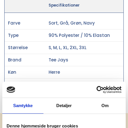
Specifikationer
Farve
Sort, Grå, Grøn, Navy
Type
90% Polyester / 10% Elastan
Størrelse
S, M, L, XL, 2XL, 3XL
Brand
Tee Jays
Køn
Herre
Vægt i gram
235
Materiale
Polyester
Samtykke
Detaljer
Om
Få vores nyhedsbrev med
Denne hjemmeside bruger cookies