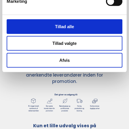
Stærke 
Marketing
leverandører

giver større 
Tillad alle
udvalg
Tillad valgte
For at sikre høj kvalitet og stor
Afvis
leveringssikkerhed samarbejder vi
med de største og mest
anerkendte leverandører inden for
promotion.
Kun et lille udvalg vises på