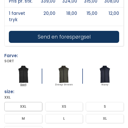
Pris pr. stk.
339,00
324,00
315,00
308,00
1 farvet
20,00
18,00
15,00
12,00
tryk
Send en forespørgsel
Farve:
SORT
Sort
Deep Green
Navy
size:
XXL
XXL
XS
S
M
L
XL