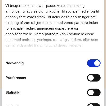
information om tilbud, nye varer og
Vi bruger cookies til at tilpasse vores indhold og
annoncer, til at vise dig funktioner til sociale medier og til
andet godt
at analysere vores trafik. Vi deler også oplysninger om
Kæmpe udvalg i klassiske og nyskabende gaveidéer
din brug af vores hjemmeside med vores partnere inden
til din virksomhed. Vi kan det der med firmagaver, og
for sociale medier, annonceringspartnere og
har ydet god personlig service til en
analysepartnere. Vores partnere kan kombinere disse
konkurrencedygtig pris siden 1991.
data med andre oplysninger, du har givet dem, eller som
de har indsamlet fra din brug af deres tjenester.
Samtykkevalg
Nødvendig
Tilmeld
Præferencer
Statistik