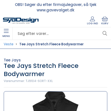
OBS! Søger du efter firmajulegaver, så tjek
www.gavevalget.dk
LOG IND
KURV
MENU
Veste
Tee Jays Stretch Fleece Bodywarmer
Tee Jays
Tee Jays Stretch Fleece
Bodywarmer
Varenummer:
TJ9104-SORT-XXL