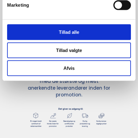
Marketing
Stærke 
leverandører

Tillad alle
giver større 
udvalg
Tillad valgte
For at sikre høj kvalitet og stor
Afvis
leveringssikkerhed samarbejder vi
med de største og mest
anerkendte leverandører inden for
promotion.