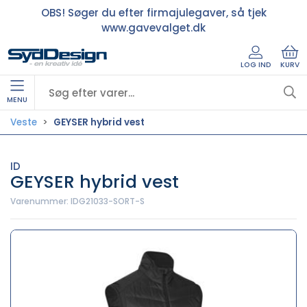
OBS! Søger du efter firmajulegaver, så tjek
www.gavevalget.dk
LOG IND
KURV
MENU
Veste
GEYSER hybrid vest
ID
GEYSER hybrid vest
Varenummer:
IDG21033-SORT-S