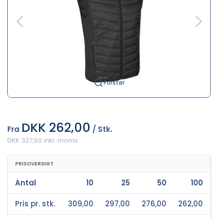
Forstør
DKK 262,00
Fra
/ Stk.
DKK 327,50 inkl. moms
PRISOVERSIGT
Antal
10
25
50
100
Pris pr. stk.
309,00
297,00
276,00
262,00