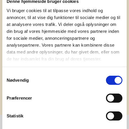
Denne hjemmeside bruger cookies
Få vores nyhedsbrev med
Vi bruger cookies til at tilpasse vores indhold og
information om tilbud, nye varer og
annoncer, til at vise dig funktioner til sociale medier og til
andet godt
at analysere vores trafik. Vi deler også oplysninger om
Kæmpe udvalg i klassiske og nyskabende gaveidéer
din brug af vores hjemmeside med vores partnere inden
til din virksomhed. Vi kan det der med firmagaver, og
for sociale medier, annonceringspartnere og
har ydet god personlig service til en
analysepartnere. Vores partnere kan kombinere disse
konkurrencedygtig pris siden 1991.
data med andre oplysninger, du har givet dem, eller som
de har indsamlet fra din brug af deres tjenester.
Samtykkevalg
Nødvendig
Tilmeld
Præferencer
Statistik