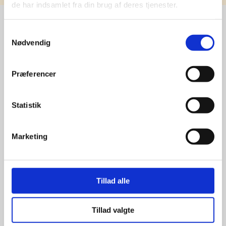
de har indsamlet fra din brug af deres tjenester.
Samtykkevalg
Nødvendig
Stærke 
leverandører

Præferencer
giver større 
Statistik
udvalg
Marketing
For at sikre høj kvalitet og stor
leveringssikkerhed samarbejder vi
med de største og mest
anerkendte leverandører inden for
Tillad alle
promotion.
Tillad valgte