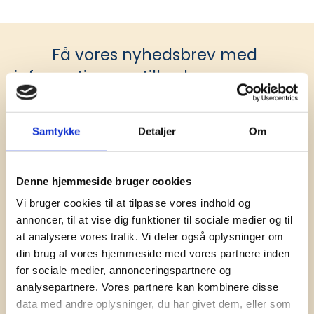
Få vores nyhedsbrev med
information om tilbud, nye varer og
andet godt
Kæmpe udvalg i klassiske og nyskabende gaveidéer
til din virksomhed. Vi kan det der med firmagaver, og
Samtykke
Detaljer
Om
har ydet god personlig service til en
konkurrencedygtig pris siden 1991.
Denne hjemmeside bruger cookies
Vi bruger cookies til at tilpasse vores indhold og
annoncer, til at vise dig funktioner til sociale medier og til
at analysere vores trafik. Vi deler også oplysninger om
din brug af vores hjemmeside med vores partnere inden
for sociale medier, annonceringspartnere og
Tilmeld
analysepartnere. Vores partnere kan kombinere disse
data med andre oplysninger, du har givet dem, eller som