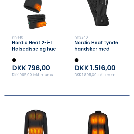
nh4401
nh3240
Nordic Heat 2-i-1
Nordic Heat tynde
Halsedisse og hue
handsker med
varme
DKK 796,00
DKK 1.516,00
DKK 995,00 inkl. moms
DKK 1.895,00 inkl. moms