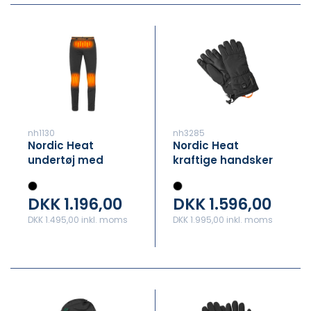
nh1130
nh3285
Nordic Heat
Nordic Heat
undertøj med
kraftige handsker
varme – BUND
med varme
DKK 1.196,00
DKK 1.596,00
DKK 1.495,00 inkl. moms
DKK 1.995,00 inkl. moms