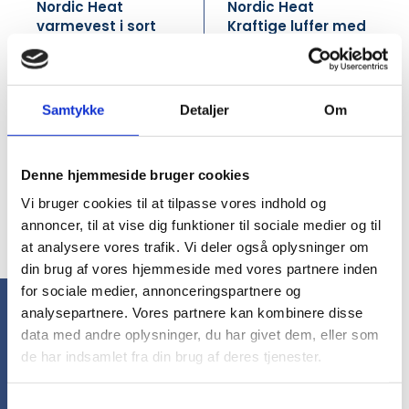
Nordic Heat
Nordic Heat
varmevest i sort
Kraftige luffer med
quilt - Herre
varme
DKK 1.596,00
DKK 1.596,00
DKK 1.995,00 inkl. moms
DKK 1.995,00 inkl. moms
Samtykke
Detaljer
Om
Denne hjemmeside bruger cookies
Vi bruger cookies til at tilpasse vores indhold og
1
2
annoncer, til at vise dig funktioner til sociale medier og til
••• 1 ••• 20 ••• 24
20
at analysere vores trafik. Vi deler også oplysninger om
din brug af vores hjemmeside med vores partnere inden
for sociale medier, annonceringspartnere og
analysepartnere. Vores partnere kan kombinere disse
data med andre oplysninger, du har givet dem, eller som
FAQ - Arbejdstøj
de har indsamlet fra din brug af deres tjenester.
Ofte stillede 
Samtykkevalg