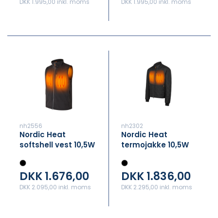
DKK 1.995,00 inkl. moms
DKK 1.995,00 inkl. moms
nh2556
nh2302
Nordic Heat
Nordic Heat
softshell vest 10,5W
termojakke 10,5W
med XL varme
med XL varme
DKK 1.676,00
DKK 1.836,00
DKK 2.095,00 inkl. moms
DKK 2.295,00 inkl. moms