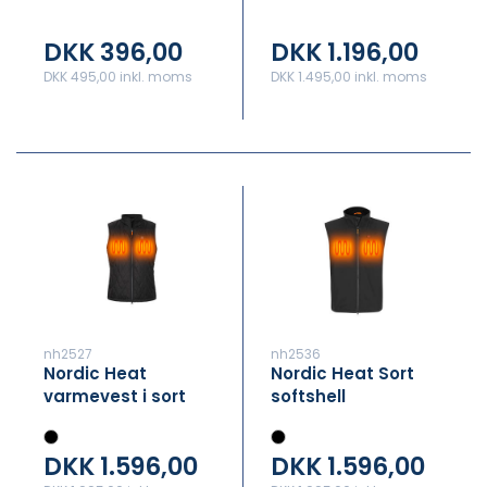
powerbank –
indbygget varme
5000mAh
teknologi
DKK 396,00
DKK 1.196,00
DKK 495,00 inkl. moms
DKK 1.495,00 inkl. moms
nh2527
nh2536
Nordic Heat
Nordic Heat Sort
varmevest i sort
softshell
quilt - Dame
varmevest - Herre
DKK 1.596,00
DKK 1.596,00