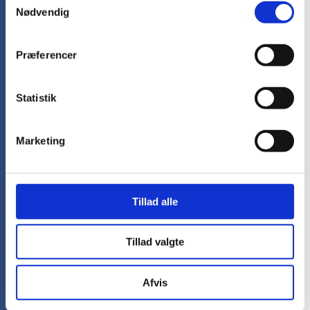
Nødvendig
spørgsmål
Præferencer
Hvilke typer arbejdstøj kan I få med
logo?
Statistik
Hos SydDesign kan I få mange typer
arbejdstøj med logo, blandt andet jakker,
veste, bukser, overalls, T-shirts, poloer,
Marketing
skjorter, sweatshirts, sikkerhedssko, varmetøj
og tilbehør.
Vi hjælper med arbejdstøj til både mænd og
Tillad alle
kvinder og kan finde løsninger, der passer til
forskellige brancher, arbejdsopgaver og
budgetter.
Tillad valgte
Kan I lave tryk og broderi på
arbejdstøj?
Afvis
Ja, vi kan lave både tryk og broderi på