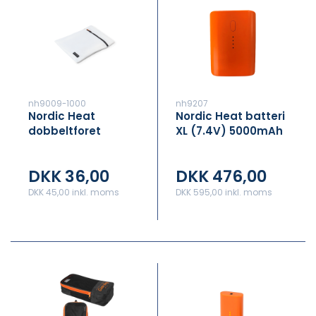
nh9009-1000
nh9207
Nordic Heat
Nordic Heat batteri
dobbeltforet
XL (7.4V) 5000mAh
vaskepose med
V7
lynlåslukning
DKK 36,00
DKK 476,00
DKK 45,00 inkl. moms
DKK 595,00 inkl. moms