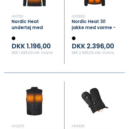
nh1720
nh2830
Nordic Heat
Nordic Heat 3i1
undertøj med
jakke med varme -
varme - TOP
Herre
DKK 1.196,00
DKK 2.396,00
DKK 1.495,00 inkl. moms
DKK 2.995,00 inkl. moms
nh2370
nh3425