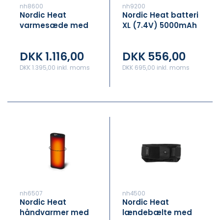
nh8600
nh9200
Nordic Heat
Nordic Heat batteri
varmesæde med
XL (7.4V) 5000mAh
rygstøtte i praktisk
V7
bære-taske
DKK 1.116,00
DKK 556,00
DKK 1.395,00 inkl. moms
DKK 695,00 inkl. moms
nh6507
nh4500
Nordic Heat
Nordic Heat
håndvarmer med
lændebælte med