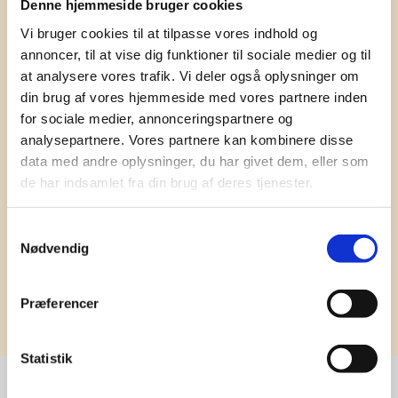
Denne hjemmeside bruger cookies
Få vores nyhedsbrev med
Vi bruger cookies til at tilpasse vores indhold og
information om tilbud, nye varer og
annoncer, til at vise dig funktioner til sociale medier og til
andet godt
at analysere vores trafik. Vi deler også oplysninger om
Kæmpe udvalg i klassiske og nyskabende gaveidéer
din brug af vores hjemmeside med vores partnere inden
til din virksomhed. Vi kan det der med firmagaver, og
for sociale medier, annonceringspartnere og
har ydet god personlig service til en
analysepartnere. Vores partnere kan kombinere disse
konkurrencedygtig pris siden 1991.
data med andre oplysninger, du har givet dem, eller som
de har indsamlet fra din brug af deres tjenester.
Samtykkevalg
Nødvendig
Tilmeld
Præferencer
Statistik