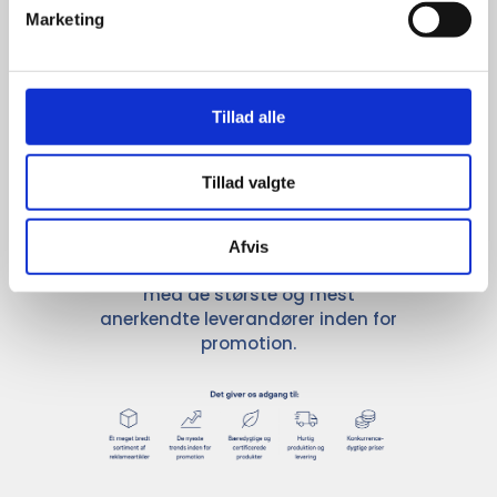
Marketing
Stærke 
leverandører

Tillad alle
giver større 
udvalg
Tillad valgte
For at sikre høj kvalitet og stor
Afvis
leveringssikkerhed samarbejder vi
med de største og mest
anerkendte leverandører inden for
promotion.