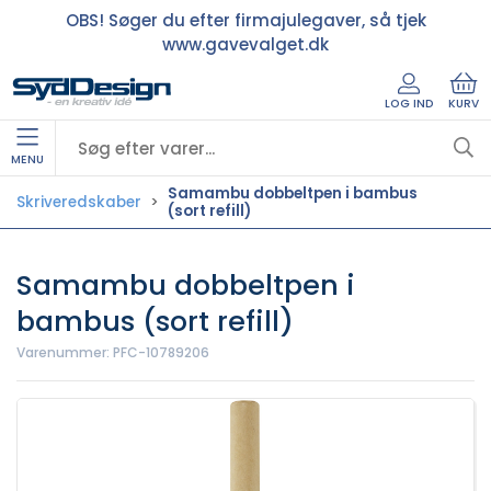
OBS! Søger du efter firmajulegaver, så tjek
www.gavevalget.dk
LOG IND
KURV
MENU
Samambu dobbeltpen i bambus
Skriveredskaber
(sort refill)
Samambu dobbeltpen i
bambus (sort refill)
Varenummer:
PFC-10789206