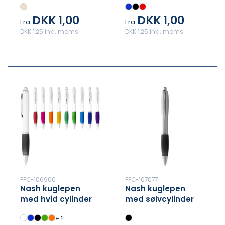
refill)
DKK 1,00
DKK 1,00
Fra
Fra
DKK 1,25 inkl. moms
DKK 1,25 inkl. moms
PFC-106900
PFC-107077
Nash kuglepen
Nash kuglepen
med hvid cylinder
med sølvcylinder
og farvet greb (blå
og farvet greb (blå
+ 1
refill)
refill)