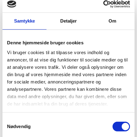
Samtykke
Detaljer
Om
Denne hjemmeside bruger cookies
Vi bruger cookies til at tilpasse vores indhold og
PFC-106371
PFC-107078
annoncer, til at vise dig funktioner til sociale medier og til
Nash kuglepen
Nash kuglepen
at analysere vores trafik. Vi deler også oplysninger om
med hvid krop og
med farvet cylinder
din brug af vores hjemmeside med vores partnere inden
farvet greb (sort
og farvet greb (blå
for sociale medier, annonceringspartnere og
+ 4
+ 3
refill)
refill)
DKK 1,00
DKK 1,00
analysepartnere. Vores partnere kan kombinere disse
Fra
Fra
data med andre oplysninger, du har givet dem, eller som
DKK 1,25 inkl. moms
DKK 1,25 inkl. moms
de har indsamlet fra din brug af deres tjenester.
Samtykkevalg
Nødvendig