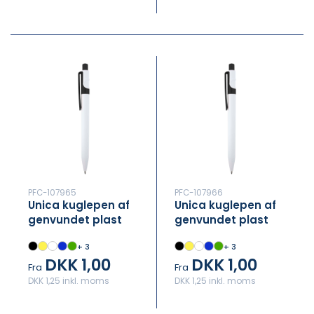
PFC-107965
PFC-107966
Unica kuglepen af
Unica kuglepen af
genvundet plast
genvundet plast
(blå refill)
(sort refill)
+ 3
+ 3
DKK 1,00
DKK 1,00
Fra
Fra
DKK 1,25 inkl. moms
DKK 1,25 inkl. moms