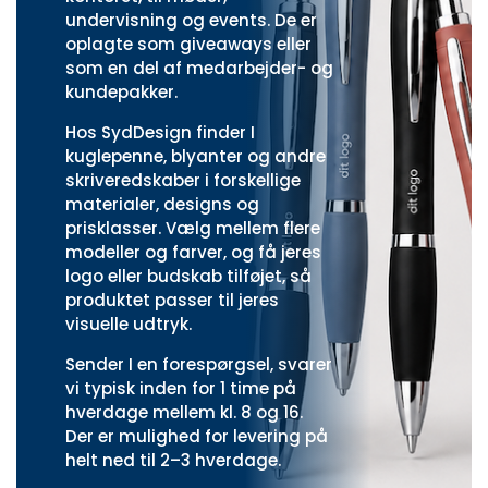
undervisning og events. De er
oplagte som giveaways eller
som en del af medarbejder- og
kundepakker.
Hos SydDesign finder I
kuglepenne, blyanter og andre
skriveredskaber i forskellige
materialer, designs og
prisklasser. Vælg mellem flere
modeller og farver, og få jeres
logo eller budskab tilføjet, så
produktet passer til jeres
visuelle udtryk.
Sender I en forespørgsel, svarer
vi typisk inden for 1 time på
hverdage mellem kl. 8 og 16.
Der er mulighed for levering på
helt ned til 2–3 hverdage.