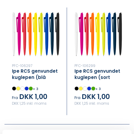
PFC-106297
PFC-106299
Ipe RCS genvundet
Ipe RCS genvundet
kuglepen (blå
kuglepen (sort
blæk)
blæk)
+ 3
+ 3
DKK 1,00
DKK 1,00
Fra
Fra
DKK 1,25 inkl. moms
DKK 1,25 inkl. moms