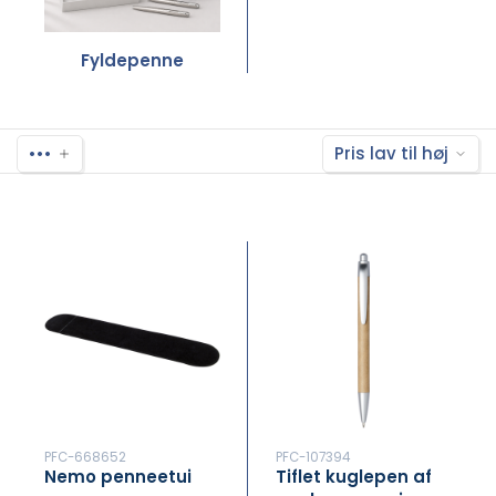
Fyldepenne
•••
Pris lav til høj
PFC-668652
PFC-107394
Nemo penneetui
Tiflet kuglepen af