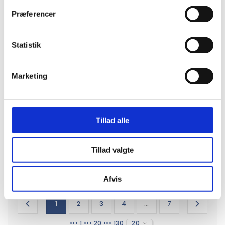
Præferencer
Statistik
Marketing
PFC-106296
PFC-107380
Nash kuglepen i
Asilah kuglepen af
genvundet plast
genbrugspapir (blå
med sorte kanter
refill)
Tillad alle
+ 4
(sort blæk)
DKK 1,00
DKK 2,00
Fra
Fra
DKK 1,25 inkl. moms
DKK 2,50 inkl. moms
Tillad valgte
Afvis
1
2
3
4
...
7
••• 1 ••• 20 ••• 130
20