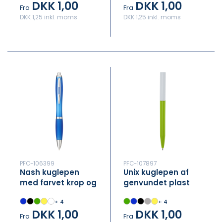
DKK 1,00
DKK 1,00
Fra
Fra
DKK 1,25 inkl. moms
DKK 1,25 inkl. moms
PFC-106399
PFC-107897
Nash kuglepen
Unix kuglepen af
med farvet krop og
genvundet plast
farvet greb (sort
(sort refill)
+ 4
+ 4
refill)
DKK 1,00
DKK 1,00
Fra
Fra