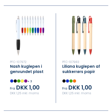
PFC-107972
PFC-107983
Nash kuglepen i
Liliana kuglepen af
genvundet plast
sukkerrørs papir
(sort refill)
(blå blæk)
+ 3
DKK 1,00
DKK 1,00
Fra
Fra
DKK 1,25 inkl. moms
DKK 1,25 inkl. moms