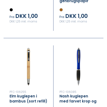
genbrugspapir
(sort refill)
DKK 1,00
DKK 1,00
Fra
Fra
DKK 1,25 inkl. moms
DKK 1,25 inkl. moms
PFC-106255
PFC-106085
Elm kuglepen i
Nash kuglepen
bambus (sort refill)
med farvet krop og
sort greb (sort