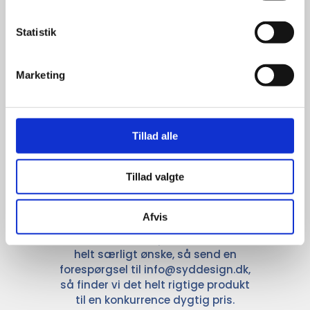
anerkendte leverandører inden for
promotion.
Statistik
Marketing
Tillad alle
Kun et lille udvalg vises på
hjemmesiden
Tillad valgte
Produkterne på hjemmesiden er
kun et lille udpluk af de
reklameartikler, vi kan skaffe.
Afvis
Udvalget er langt større, så har I en
idé til et konkret produkt, eller et
helt særligt ønske, så send en
forespørgsel til
info@syddesign.dk
,
så finder vi det helt rigtige produkt
til en konkurrence dygtig pris.