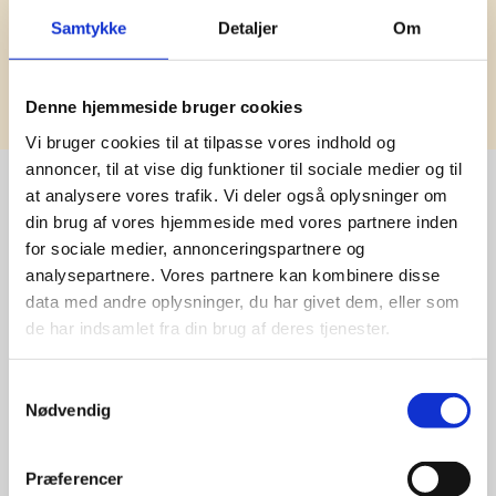
Samtykke
Detaljer
Om
Tilmeld
Denne hjemmeside bruger cookies
Vi bruger cookies til at tilpasse vores indhold og
annoncer, til at vise dig funktioner til sociale medier og til
at analysere vores trafik. Vi deler også oplysninger om
din brug af vores hjemmeside med vores partnere inden
Stærke 
for sociale medier, annonceringspartnere og
analysepartnere. Vores partnere kan kombinere disse
leverandører

data med andre oplysninger, du har givet dem, eller som
giver større 
de har indsamlet fra din brug af deres tjenester.
udvalg
Samtykkevalg
Nødvendig
For at sikre høj kvalitet og stor
leveringssikkerhed samarbejder vi
Præferencer
med de største og mest