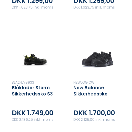
DKK 1.299,00
DKK 1.299,00
DKK 1.623,75 inkl. moms
DKK 1.623,75 inkl. moms
BLA24779933
NEWLOGICW
Blåkläder Storm
New Balance
Sikkerhedssko S3
Sikkerhedssko
Dame Logic Black
DKK 1.749,00
DKK 1.700,00
DKK 2.186,25 inkl. moms
DKK 2.125,00 inkl. moms