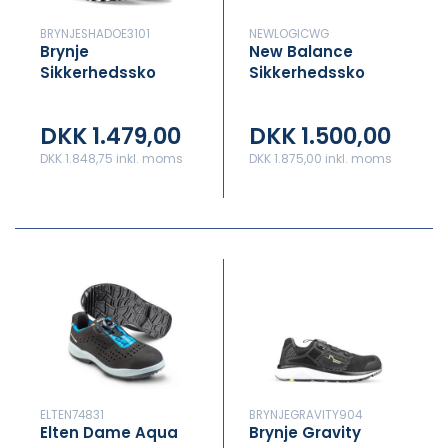
BRYNJESHADOE3101
NEWLOGICWG
Brynje
New Balance
Sikkerhedssko
Sikkerhedssko
Dame Logic Grey
DKK 1.479,00
DKK 1.500,00
DKK 1.848,75 inkl. moms
DKK 1.875,00 inkl. moms
ELTEN74831
BRYNJEGRAVITY904
Elten Dame Aqua
Brynje Gravity