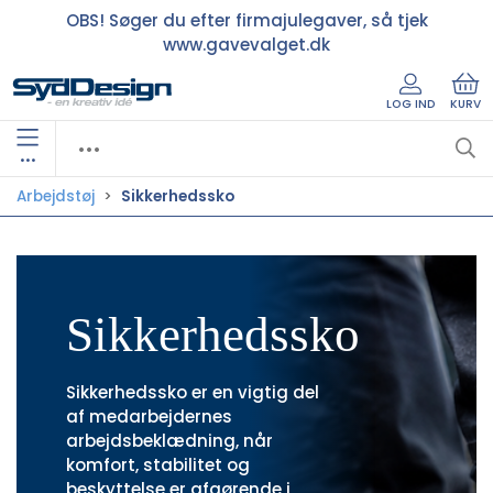
OBS! Søger du efter firmajulegaver, så tjek
www.gavevalget.dk
LOG IND
KURV
•••
Arbejdstøj
Sikkerhedssko
Sikkerhedssko
Sikkerhedssko er en vigtig del
af medarbejdernes
arbejdsbeklædning, når
komfort, stabilitet og
beskyttelse er afgørende i