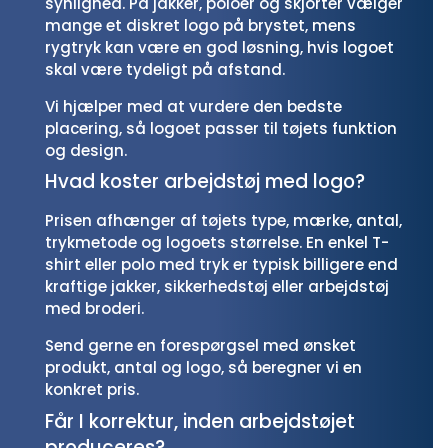
synlighed. På jakker, poloer og skjorter vælger
mange et diskret logo på brystet, mens
rygtryk kan være en god løsning, hvis logoet
skal være tydeligt på afstand.
Vi hjælper med at vurdere den bedste
placering, så logoet passer til tøjets funktion
og design.
Hvad koster arbejdstøj med logo?
Prisen afhænger af tøjets type, mærke, antal,
trykmetode og logoets størrelse. En enkel T-
shirt eller polo med tryk er typisk billigere end
kraftige jakker, sikkerhedstøj eller arbejdstøj
med broderi.
Send gerne en forespørgsel med ønsket
produkt, antal og logo, så beregner vi en
konkret pris.
Får I korrektur, inden arbejdstøjet
produceres?