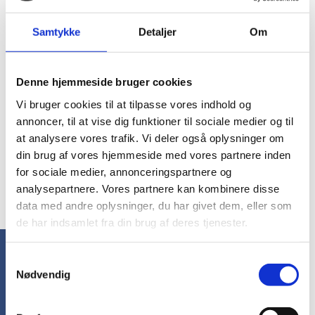
SIKA-908
BLA2439900
Sika Footwear 908
Elite
Samtykke
Detaljer
Om
Helium
Sikkerhedsstøvler
S3 Med Vandtæt
Membran
DKK 1.399,00
DKK 1.299,00
Denne hjemmeside bruger cookies
DKK 1.748,75 inkl. moms
DKK 1.623,75 inkl. moms
Vi bruger cookies til at tilpasse vores indhold og
annoncer, til at vise dig funktioner til sociale medier og til
at analysere vores trafik. Vi deler også oplysninger om
din brug af vores hjemmeside med vores partnere inden
for sociale medier, annonceringspartnere og
1
2
3
analysepartnere. Vores partnere kan kombinere disse
••• 1 ••• 20 ••• 58
20
data med andre oplysninger, du har givet dem, eller som
de har indsamlet fra din brug af deres tjenester.
Samtykkevalg
Nødvendig
FAQ - Arbejdstøj
Ofte stillede 