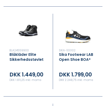
BLA24559900
SIKA-100102
Blåkläder Elite
Sika Footwear LAB
Sikkerhedsstøvlet
Open Shoe BOA®
S3
DKK 1.449,00
DKK 1.799,00
DKK 1.811,25 inkl. moms
DKK 2.248,75 inkl. moms