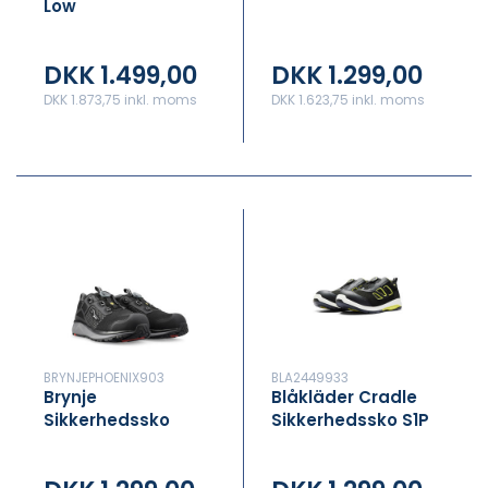
Low
DKK 1.499,00
DKK 1.299,00
DKK 1.873,75 inkl. moms
DKK 1.623,75 inkl. moms
BRYNJEPHOENIX903
BLA2449933
Brynje
Blåkläder Cradle
Sikkerhedssko
Sikkerhedssko S1P
Phoenix