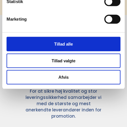
Statistik
Marketing
Stærke 
Tillad alle
leverandører

giver større 
Tillad valgte
udvalg
Afvis
For at sikre høj kvalitet og stor
leveringssikkerhed samarbejder vi
med de største og mest
anerkendte leverandører inden for
promotion.