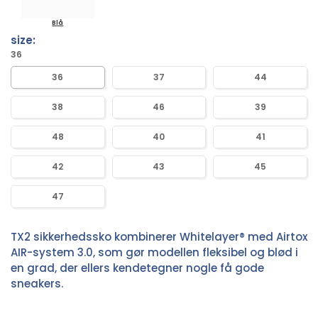
Blå
size:
36
36
37
44
38
46
39
48
40
41
42
43
45
47
TX2 sikkerhedssko kombinerer Whitelayer® med Airtox
AIR-system 3.0, som gør modellen fleksibel og blød i
en grad, der ellers kendetegner nogle få gode
sneakers.