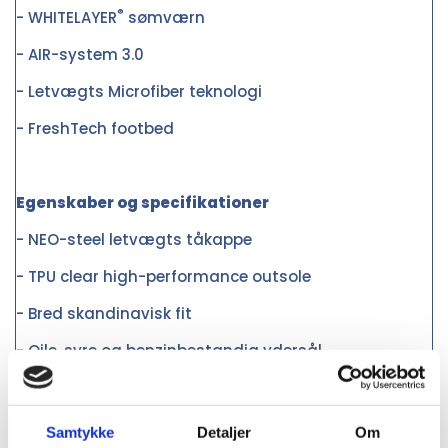
®
- WHITELAYER
sømværn
- AIR-system 3.0
- Letvægts Microfiber teknologi
- FreshTech footbed
Egenskaber og specifikationer
- NEO-steel letvægts tåkappe
- TPU clear high-performance outsole
- Bred skandinavisk fit
- Oile, syre og benzinbestandig ydersål
- Varmebestandig up to 150°C for ydersål
- Godkendelse: EN ISO 20345 S3 SRC ESD
Samtykke
Detaljer
Om