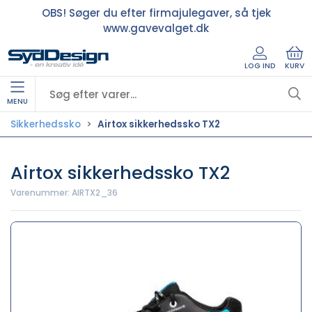
OBS! Søger du efter firmajulegaver, så tjek
www.gavevalget.dk
LOG IND
KURV
MENU
Sikkerhedssko
Airtox sikkerhedssko TX2
Airtox sikkerhedssko TX2
Varenummer:
AIRTX2_36