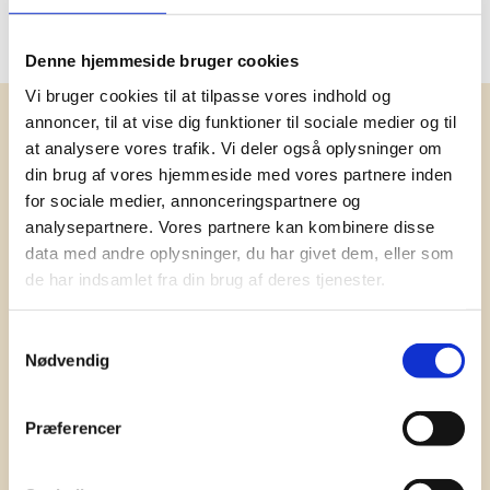
Denne hjemmeside bruger cookies
Vi bruger cookies til at tilpasse vores indhold og
annoncer, til at vise dig funktioner til sociale medier og til
Få vores nyhedsbrev med
at analysere vores trafik. Vi deler også oplysninger om
information om tilbud, nye varer og
din brug af vores hjemmeside med vores partnere inden
andet godt
for sociale medier, annonceringspartnere og
analysepartnere. Vores partnere kan kombinere disse
Kæmpe udvalg i klassiske og nyskabende gaveidéer
til din virksomhed. Vi kan det der med firmagaver, og
data med andre oplysninger, du har givet dem, eller som
har ydet god personlig service til en
de har indsamlet fra din brug af deres tjenester.
konkurrencedygtig pris siden 1991.
Samtykkevalg
Nødvendig
Præferencer
Tilmeld