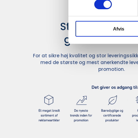
Stærke leverand
Afvis
giver større u
For at sikre høj kvalitet og stor leveringss
med de største og mest anerkendte leve
promotion.