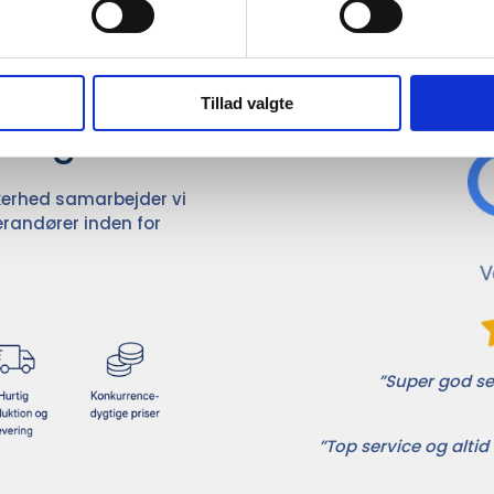
Det 
ører

Tillad valgte
dvalg
ikkerhed samarbejder vi
randører inden for
”Super god ser
”Top service og altid 