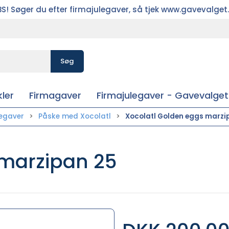
S! Søger du efter firmajulegaver, så tjek www.gavevalget
Søg
ler
Firmagaver
Firmajulegaver - Gavevalget
egaver
Påske med Xocolatl
Xocolatl Golden eggs marzi
 marzipan 25