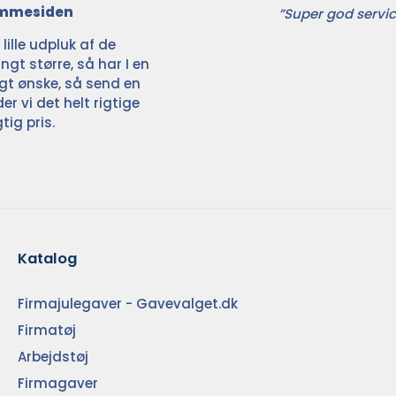
jemmesiden
”Super god servic
ille udpluk af de
ngt større, så har I en
ligt ønske, så send en
der vi det helt rigtige
tig pris.
Katalog
Firmajulegaver - Gavevalget.dk
Firmatøj
Arbejdstøj
Firmagaver