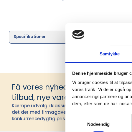
Specifikationer
Brand
Samtykke
Denne hjemmeside bruger c
Vi bruger cookies til at tilpas
Få vores nyhedsbrev med infor
vores trafik. Vi deler også 
tilbud, nye varer og andet godt
annonceringspartnere og anal
dem, eller som de har indsaml
Kæmpe udvalg i klassiske og nyskabende gaveidéer t
det der med firmagaver, og har ydet god personlig s
Samtykkevalg
konkurrencedygtig pris siden 1991.
Nødvendig