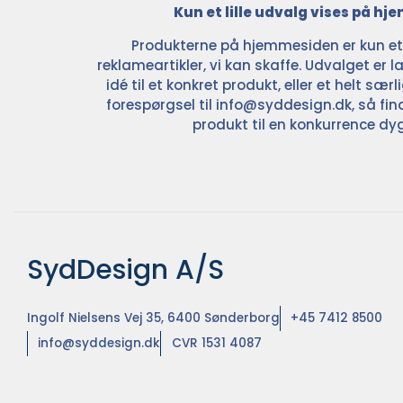
Kun et lille udvalg vises på h
Produkterne på hjemmesiden er kun et l
reklameartikler, vi kan skaffe. Udvalget er la
idé til et konkret produkt, eller et helt sær
forespørgsel til
info@syddesign.dk
, så fin
produkt til en konkurrence dyg
SydDesign A/S
Ingolf Nielsens Vej 35, 6400 Sønderborg
+45 7412 8500
info@syddesign.dk
CVR 1531 4087