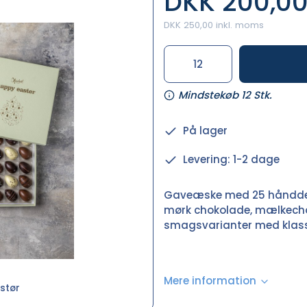
DKK 200,0
DKK 250,00 inkl. moms
Mindstekøb 12 Stk.
På lager
Levering: 1-2 dage
Gaveæske med 25 hånddek
mørk chokolade, mælkechok
smagsvarianter med klass
Mere information
stør