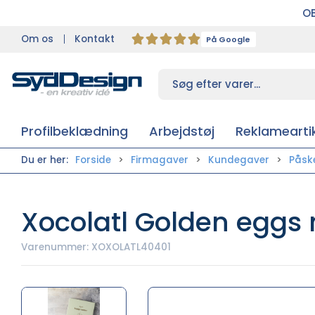
OB
Om os
Kontakt
På Google
Profilbeklædning
Arbejdstøj
Reklameartik
Du er her:
Forside
Firmagaver
Kundegaver
Påsk
Xocolatl Golden eggs
Varenummer:
XOXOLATL40401