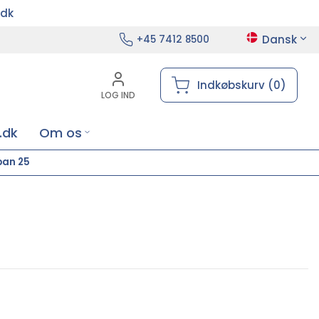
.dk
Dansk
+45 7412 8500
Indkøbskurv (0)
LOG IND
.dk
Om os
pan 25