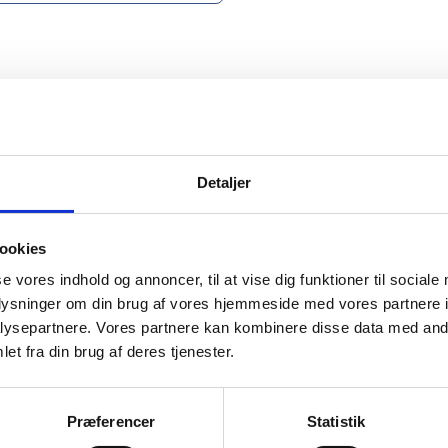
Xocolatl
Detaljer
ookies
se vores indhold og annoncer, til at vise dig funktioner til sociale
mation om
oplysninger om din brug af vores hjemmeside med vores partnere i
ysepartnere. Vores partnere kan kombinere disse data med andr
et fra din brug af deres tjenester.
il din virksomhed. Vi kan
ervice til en
Præferencer
Statistik