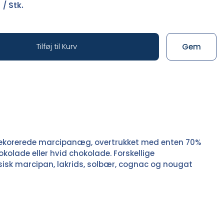
0
/ Stk.
Tilføj til Kurv
Gem
orerede marcipanæg, overtrukket med enten 70%
olade eller hvid chokolade. Forskellige
isk marcipan, lakrids, solbær, cognac og nougat