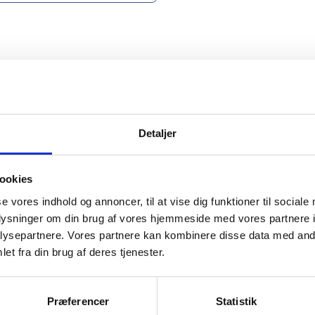
Xocolatl
Detaljer
ookies
se vores indhold og annoncer, til at vise dig funktioner til sociale
mation om
oplysninger om din brug af vores hjemmeside med vores partnere i
ysepartnere. Vores partnere kan kombinere disse data med andr
et fra din brug af deres tjenester.
il din virksomhed. Vi kan
ervice til en
Præferencer
Statistik