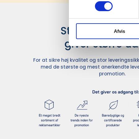
Stærke leverand
Afvis
giver større u
For at sikre høj kvalitet og stor leveringss
med de største og mest anerkendte leve
promotion.