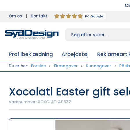
OB
Om os
Kontakt
På Google
Profilbeklædning
Arbejdstøj
Reklameartik
Du er her:
Forside
Firmagaver
Kundegaver
Påsk
Xocolatl Easter gift se
Varenummer:
XOXOLATL40532