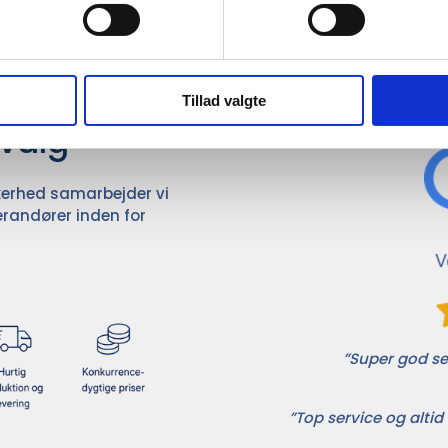
Det 
ører

Tillad valgte
dvalg
ikkerhed samarbejder vi
randører inden for
”Super god ser
”Top service og altid 