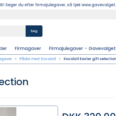
S! Søger du efter firmajulegaver, så tjek www.gavevalget
Søg
ler
Firmagaver
Firmajulegaver - Gavevalget
egaver
Påske med Xocolatl
Xocolatl Easter gift selectio
lection