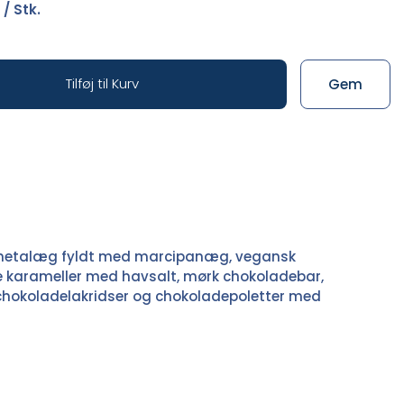
/ Stk.
Tilføj til Kurv
Gem
metalæg fyldt med marcipanæg, vegansk
 karameller med havsalt, mørk chokoladebar,
 chokoladelakridser og chokoladepoletter med