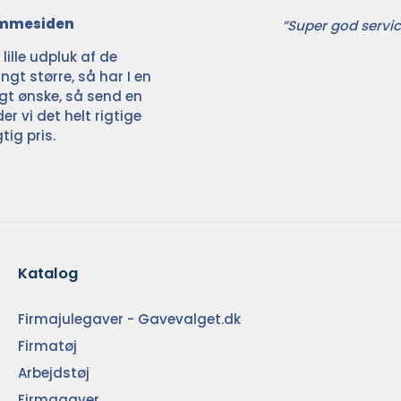
jemmesiden
”Super god servic
ille udpluk af de
ngt større, så har I en
ligt ønske, så send en
der vi det helt rigtige
tig pris.
Katalog
Firmajulegaver - Gavevalget.dk
Firmatøj
Arbejdstøj
Firmagaver