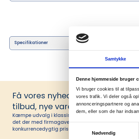
Specifikationer
Brand
Samtykke
Denne hjemmeside bruger c
Vi bruger cookies til at tilpas
Få vores nyhedsbrev med infor
vores trafik. Vi deler også 
tilbud, nye varer og andet godt
annonceringspartnere og anal
dem, eller som de har indsaml
Kæmpe udvalg i klassiske og nyskabende gaveidéer t
det der med firmagaver, og har ydet god personlig s
Samtykkevalg
konkurrencedygtig pris siden 1991.
Nødvendig