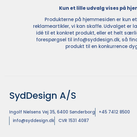
Kun et lille udvalg vises på h
Produkterne på hjemmesiden er kun et l
reklameartikler, vi kan skaffe. Udvalget er la
idé til et konkret produkt, eller et helt sær
forespørgsel til
info@syddesign.dk
, så fin
produkt til en konkurrence dyg
SydDesign A/S
Ingolf Nielsens Vej 35, 6400 Sønderborg
+45 7412 8500
info@syddesign.dk
CVR 1531 4087