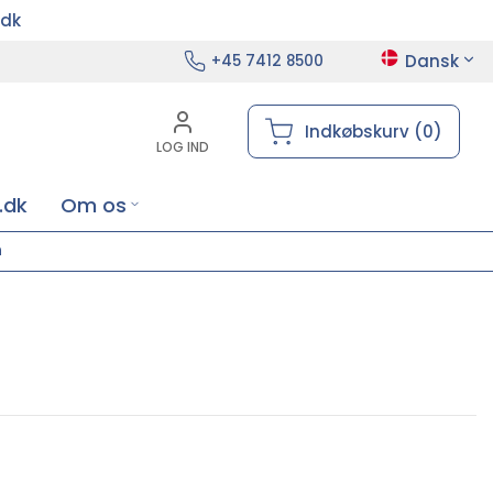
.dk
Dansk
+45 7412 8500
Indkøbskurv (0)
LOG IND
.dk
Om os
n