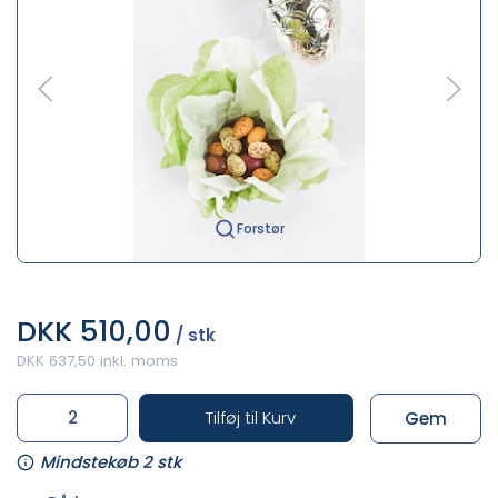
Forstør
DKK 510,00
/ stk
DKK 637,50 inkl. moms
Tilføj til Kurv
Gem
Mindstekøb 2 stk