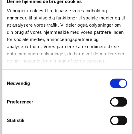
Denne hjemmeside bruger cookies
Stærke 
Vi bruger cookies til at tilpasse vores indhold og
annoncer, til at vise dig funktioner til sociale medier og til
leverandører

at analysere vores trafik. Vi deler også oplysninger om
din brug af vores hjemmeside med vores partnere inden
giver større 
for sociale medier, annonceringspartnere og
udvalg
analysepartnere. Vores partnere kan kombinere disse
data med andre oplysninger, du har givet dem, eller som
de har indsamlet fra din brug af deres tjenester.
For at sikre høj kvalitet og stor
leveringssikkerhed samarbejder vi
Samtykkevalg
med de største og mest
Nødvendig
anerkendte leverandører inden for
promotion.
Præferencer
Statistik