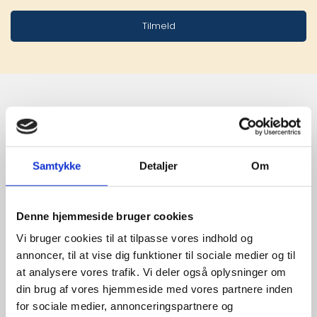
Tilmeld
Stærke 
leverandører

Samtykke
Detaljer
Om
giver større 
Denne hjemmeside bruger cookies
udvalg
Vi bruger cookies til at tilpasse vores indhold og
annoncer, til at vise dig funktioner til sociale medier og til
For at sikre høj kvalitet og stor
at analysere vores trafik. Vi deler også oplysninger om
leveringssikkerhed samarbejder vi
din brug af vores hjemmeside med vores partnere inden
med de største og mest
for sociale medier, annonceringspartnere og
anerkendte leverandører inden for