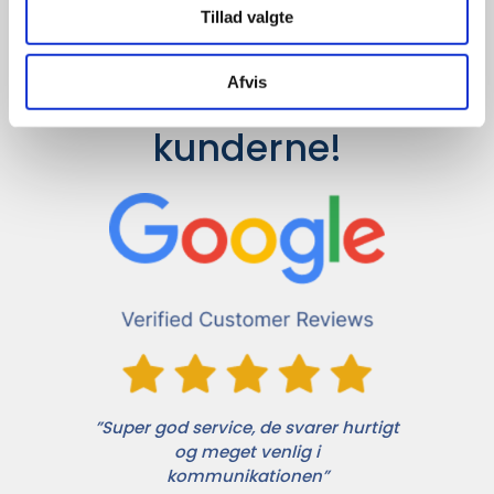
Tillad valgte
Afvis
Det siger 
kunderne!
”Super god service, de svarer hurtigt
og meget venlig i
kommunikationen”