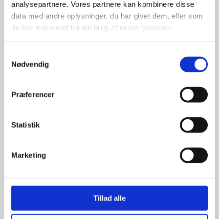
analysepartnere. Vores partnere kan kombinere disse
promotion.
data med andre oplysninger, du har givet dem, eller som
de har indsamlet fra din brug af deres tjenester.
Samtykkevalg
Nødvendig
Kun et lille udvalg vises på
hjemmesiden
Præferencer
Produkterne på hjemmesiden er
kun et lille udpluk af de
Statistik
reklameartikler, vi kan skaffe.
Udvalget er langt større, så har I en
idé til et konkret produkt, eller et
Marketing
helt særligt ønske, så send en
forespørgsel til
info@syddesign.dk
,
så finder vi det helt rigtige produkt
til en konkurrence dygtig pris.
Tillad alle