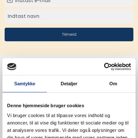
Tilmeld
Stærke 
Samtykke
Detaljer
Om
leverandører

giver større 
Denne hjemmeside bruger cookies
Vi bruger cookies til at tilpasse vores indhold og
udvalg
annoncer, til at vise dig funktioner til sociale medier og til
at analysere vores trafik. Vi deler også oplysninger om
For at sikre høj kvalitet og stor
din brug af vores hjemmeside med vores partnere inden