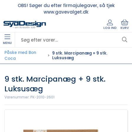
OBS! Søger du efter firmajulegaver, så tjek
www.gavevalget.dk
LOG IND
KURV
MENU
Påske med Bon
9 stk. Marcipanæg + 9 stk.
Luksusæg
Coca
9 stk. Marcipanæg + 9 stk.
Luksusæg
Varenummer:
PK-2010-2601