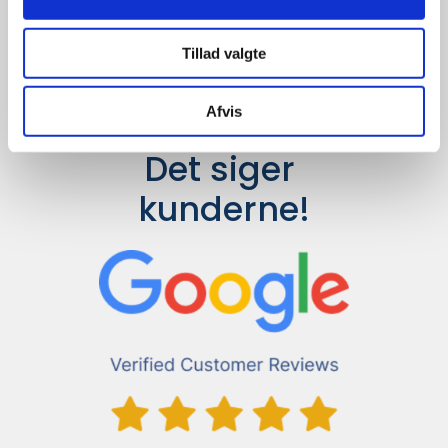
så finder vi det helt rigtige produkt
til en konkurrence dygtig pris.
Tillad valgte
Afvis
Det siger 
kunderne!