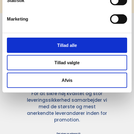
Statistik
Marketing
Stærke 
Tillad alle
leverandører

giver større 
Tillad valgte
udvalg
Afvis
For at sikre høj kvalitet og stor
leveringssikkerhed samarbejder vi
med de største og mest
anerkendte leverandører inden for
promotion.