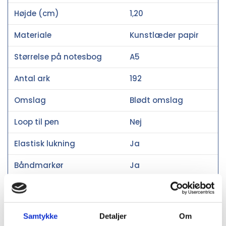
Højde (cm)
1,20
Materiale
Kunstlæder papir
Størrelse på notesbog
A5
Antal ark
192
Omslag
Blødt omslag
Loop til pen
Nej
Elastisk lukning
Ja
Båndmarkør
Ja
Social audit
SMETA
Miljøcertificeringer
FSC®
Samtykke
Detaljer
Om