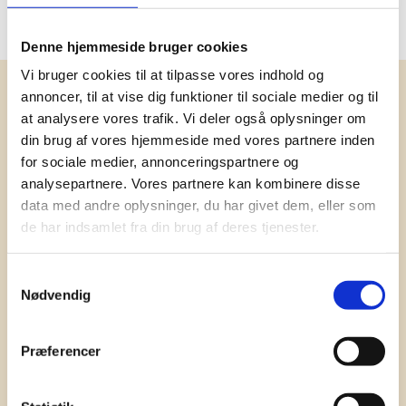
Oprindelsesland
Kina
Denne hjemmeside bruger cookies
Vi bruger cookies til at tilpasse vores indhold og
Få vores nyhedsbrev med
annoncer, til at vise dig funktioner til sociale medier og til
at analysere vores trafik. Vi deler også oplysninger om
information om tilbud, nye varer og
din brug af vores hjemmeside med vores partnere inden
andet godt
for sociale medier, annonceringspartnere og
Kæmpe udvalg i klassiske og nyskabende gaveidéer
analysepartnere. Vores partnere kan kombinere disse
til din virksomhed. Vi kan det der med firmagaver, og
data med andre oplysninger, du har givet dem, eller som
har ydet god personlig service til en
de har indsamlet fra din brug af deres tjenester.
konkurrencedygtig pris siden 1991.
Samtykkevalg
Nødvendig
Præferencer
Tilmeld