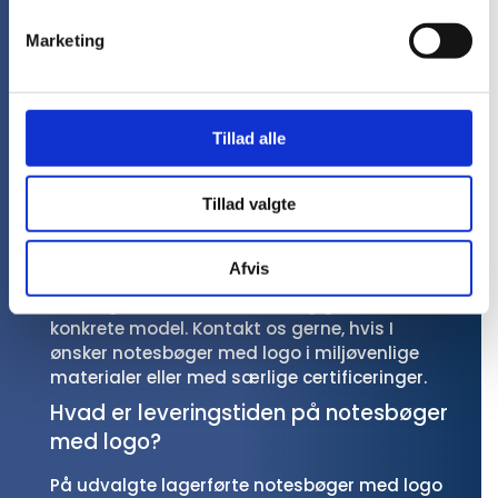
A5 er topselleren, da den er nem at have med
Marketing
i tasken. Vi fører dog også størrelser fra A6 til
A4.
Kan I levere bæredygtige notesbøger
med logotryk?
Tillad alle
Ja, vi tilbyder flere notesbøger med logo, hvor
Tillad valgte
der er fokus på mere ansvarlige materialer
og dokumentation. Mange modeller fås
eksempelvis med FSC-certificeret papir, og
Afvis
nogle produkter er produceret under
ordninger som SMETA, afhængigt af den
konkrete model. Kontakt os gerne, hvis I
ønsker notesbøger med logo i miljøvenlige
materialer eller med særlige certificeringer.
Hvad er leveringstiden på notesbøger
med logo?
På udvalgte lagerførte notesbøger med logo