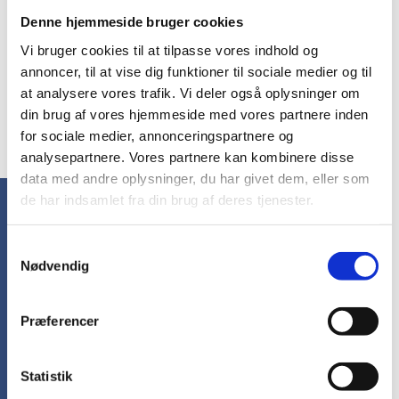
DKK 8,75 inkl. moms
DKK 8,75 inkl. moms
Denne hjemmeside bruger cookies
Vi bruger cookies til at tilpasse vores indhold og
annoncer, til at vise dig funktioner til sociale medier og til
at analysere vores trafik. Vi deler også oplysninger om
1
2
3
4
...
10
din brug af vores hjemmeside med vores partnere inden
for sociale medier, annonceringspartnere og
••• 1 ••• 20 ••• 195
20
analysepartnere. Vores partnere kan kombinere disse
data med andre oplysninger, du har givet dem, eller som
de har indsamlet fra din brug af deres tjenester.
FAQ - Notesbøger med logo
Samtykkevalg
Nødvendig
Ofte stillede 
Præferencer
spørgsmål
Statistik
Hvilken størrelse er mest populær?