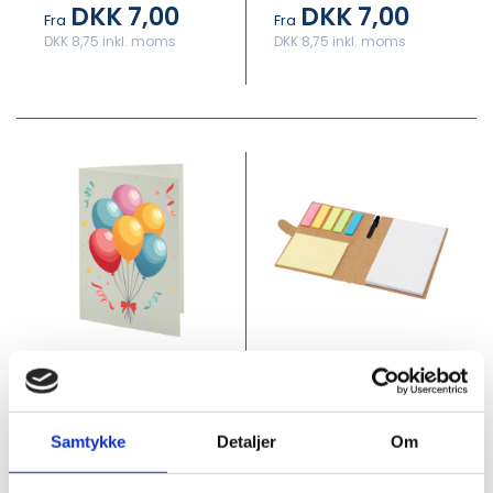
DKK 7,00
DKK 7,00
Fra
Fra
DKK 8,75 inkl. moms
DKK 8,75 inkl. moms
PFC-210751
PFC-107989
Herald
Swift hæfte med
lykønskningskort i
sticky notes og
A5
kuglepen (sort
Samtykke
Detaljer
Om
refill)
DKK 7,00
DKK 7,00
Fra
Fra