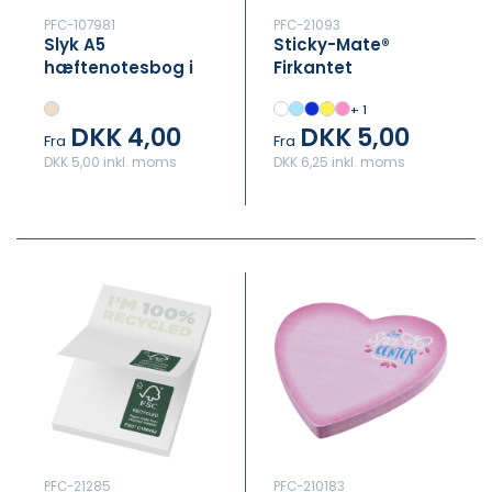
PFC-107981
PFC-21093
Slyk A5
Sticky-Mate®
hæftenotesbog i
Firkantet
kraftpapir med
memoblok
+ 1
linjerede sider
75x75mm
DKK 4,00
DKK 5,00
Fra
Fra
DKK 5,00 inkl. moms
DKK 6,25 inkl. moms
PFC-21285
PFC-210183