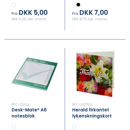
noter af
DKK 5,00
DKK 7,00
genbrugspapir
Fra
Fra
med afrundede
DKK 6,25 inkl. moms
DKK 8,75 inkl. moms
hjørner
PFC-21204
PFC-210753
Desk-Mate® A6
Herald firkantet
notesblok
lykønskningskort