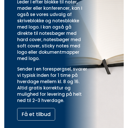
Leder I efter blokke til noter,
møder eller konferencer, kan I
også se vores udvalg af
skriveblokke og notesblokke
med logo
. I kan også gå
direkte til
notesbøger med
hard cover
,
notesbøger med
soft cover
,
sticky notes med
logo
eller
dokumentmapper
med logo
.
Sender I en forespørgsel, svarer
vi typisk inden for 1 time på
hverdage mellem kl. 8 og 16.
Altid gratis korrektur og
mulighed for levering på helt
ned til 2–3 hverdage.
Få et tilbud