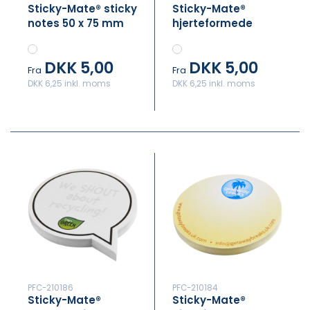
Sticky-Mate® sticky
Sticky-Mate®
notes 50 x 75 mm
hjerteformede
genbrugspapir
selvklæbende
noter af
DKK 5,00
DKK 5,00
genbrugspapir
Fra
Fra
DKK 6,25 inkl. moms
DKK 6,25 inkl. moms
PFC-210186
PFC-210184
Sticky-Mate®
Sticky-Mate®