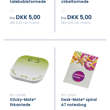
talebobleformede
cirkelformede
selvklæbende
selvklæbende
noter af
noter af
DKK 5,00
DKK 5,00
genbrugspapir
genbrugspapir
Fra
Fra
DKK 6,25 inkl. moms
DKK 6,25 inkl. moms
PFC-210185
PFC-21253
Sticky-Mate®
Desk-Mate® spiral
firkantede
A7 notesbog
selvklæbende