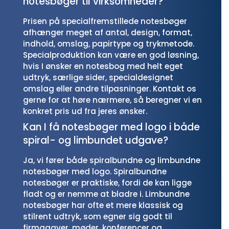
notesbøger til virksomheder?
Prisen på specialfremstillede notesbøger
afhænger meget af antal, design, format,
indhold, omslag, papirtype og trykmetode.
Specialproduktion kan være en god løsning,
hvis I ønsker en notesbog med helt eget
udtryk, særlige sider, specialdesignet
omslag eller andre tilpasninger. Kontakt os
gerne for at høre nærmere, så beregner vi en
konkret pris ud fra jeres ønsker.
Kan I få notesbøger med logo i både
spiral- og limbundet udgave?
Ja, vi fører både spiralbundne og limbundne
notesbøger med logo. Spiralbundne
notesbøger er praktiske, fordi de kan ligge
fladt og er nemme at bladre i. Limbundne
notesbøger har ofte et mere klassisk og
stilrent udtryk, som egner sig godt til
firmagaver, møder, konferencer og