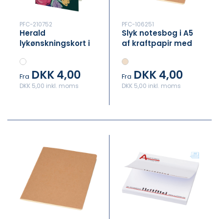
PFC-210752
PFC-106251
Herald
Slyk notesbog i A5
lykønskningskort i
af kraftpapir med
A6
prikkede sider
DKK 4,00
DKK 4,00
Fra
Fra
DKK 5,00 inkl. moms
DKK 5,00 inkl. moms