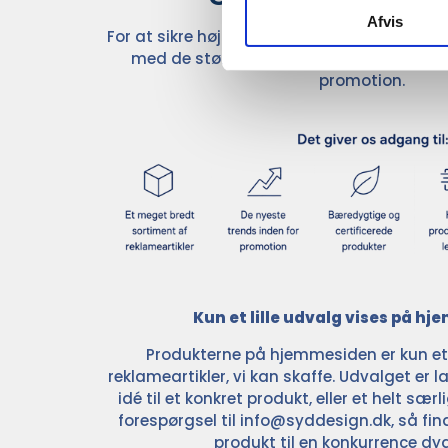
Afvis
For at sikre høj kvalitet og stor leveringss
med de største og mest anerkendte leve
promotion.
Kun et lille udvalg vises på h
Produkterne på hjemmesiden er kun et l
reklameartikler, vi kan skaffe. Udvalget er la
idé til et konkret produkt, eller et helt sær
forespørgsel til
info@syddesign.dk
, så fin
produkt til en konkurrence dyg