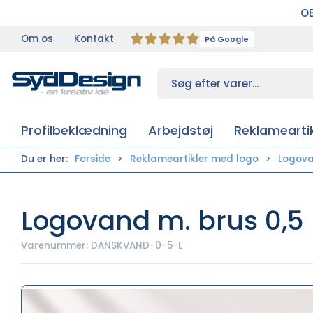
OB
Om os
Kontakt
På Google
Profilbeklædning
Arbejdstøj
Reklameartik
Du er her:
Forside
Reklameartikler med logo
Logov
Logovand m. brus 0,5 
Varenummer:
DANSKVAND-0-5-L