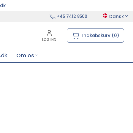
.dk
Dansk
+45 7412 8500
Indkøbskurv (0)
LOG IND
.dk
Om os