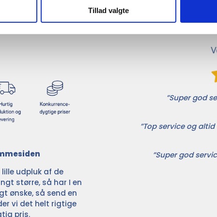
Tillad valgte
ikkerhed samarbejder vi
randører inden for
”Super god ser
”Top service og altid 
jemmesiden
”Super god servic
ille udpluk af de
ngt større, så har I en
ligt ønske, så send en
der vi det helt rigtige
tig pris.