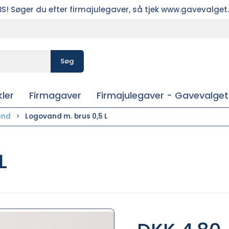
S! Søger du efter firmajulegaver, så tjek www.gavevalget
Søg
ler
Firmagaver
Firmajulegaver - Gavevalget
and
Logovand m. brus 0,5 L
L