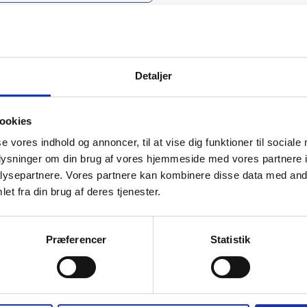
Detaljer
mation om
ookies
se vores indhold og annoncer, til at vise dig funktioner til sociale
il din virksomhed. Vi kan
oplysninger om din brug af vores hjemmeside med vores partnere i
ervice til en
ysepartnere. Vores partnere kan kombinere disse data med andr
et fra din brug af deres tjenester.
Præferencer
Statistik
Det 
ører

dvalg