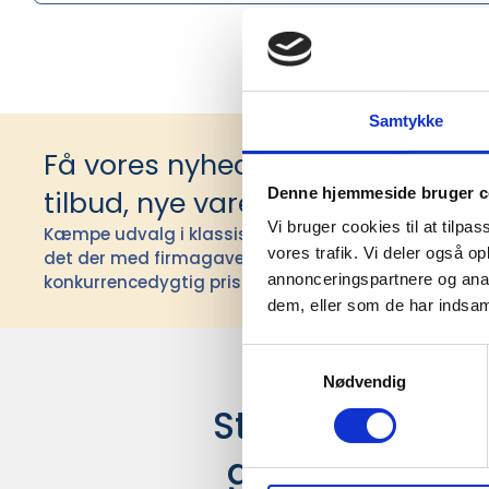
Samtykke
Få vores nyhedsbrev med infor
Denne hjemmeside bruger c
tilbud, nye varer og andet godt
Vi bruger cookies til at tilpas
Kæmpe udvalg i klassiske og nyskabende gaveidéer t
vores trafik. Vi deler også 
det der med firmagaver, og har ydet god personlig s
annonceringspartnere og anal
konkurrencedygtig pris siden 1991.
dem, eller som de har indsaml
Samtykkevalg
Nødvendig
Stærke leverand
giver større u