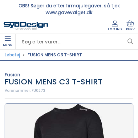
OBS! Søger du efter firmajulegaver, så tjek
www.gavevalget.dk
LOG IND
KURV
MENU
Løbetøj
FUSION MENS C3 T-SHIRT
Fusion
FUSION MENS C3 T-SHIRT
Varenummer:
FU0273