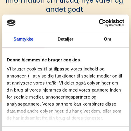
information om tilbud, nye varer og
andet godt
Kæmpe udvalg i klassiske og nyskabende gaveidéer
til din virksomhed. Vi kan det der med firmagaver, og
har ydet god personlig service til en
konkurrencedygtig pris siden 1991.
Samtykke
Detaljer
Om
Denne hjemmeside bruger cookies
Vi bruger cookies til at tilpasse vores indhold og
annoncer, til at vise dig funktioner til sociale medier og til
Tilmeld
at analysere vores trafik. Vi deler også oplysninger om
din brug af vores hjemmeside med vores partnere inden
for sociale medier, annonceringspartnere og
analysepartnere. Vores partnere kan kombinere disse
data med andre oplysninger, du har givet dem, eller som
de har indsamlet fra din brug af deres tjenester.
Stærke 