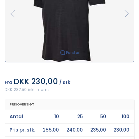
Forstør
DKK 230,00
Fra
/ stk
DKK 287,50 inkl. moms
PRISOVERSIGT
Antal
10
25
50
100
Pris pr. stk.
255,00
240,00
235,00
230,00