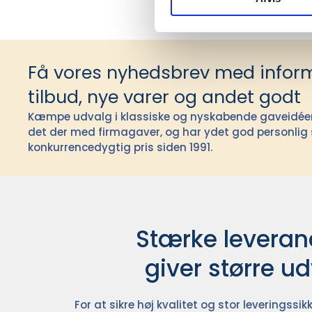
Få vores nyhedsbrev med infor
tilbud, nye varer og andet godt
Kæmpe udvalg i klassiske og nyskabende gaveidéer t
det der med firmagaver, og har ydet god personlig s
konkurrencedygtig pris siden 1991.
Stærke leverand
giver større u
For at sikre høj kvalitet og stor leveringss