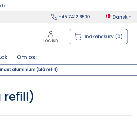
.dk
Dansk
+45 7412 8500
Indkøbskurv (0)
LOG IND
.dk
Om os
ndet aluminium (blå refill)
efill)