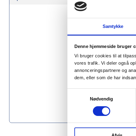
Køn
Længde 
Samtykke
Diameter
Denne hjemmeside bruger c
Materiale
Vi bruger cookies til at tilpas
vores trafik. Vi deler også 
Blækfarv
annonceringspartnere og anal
Social au
dem, eller som de har indsaml
Miljøcerti
Samtykkevalg
Nødvendig
Oprindel
PMS farv
Afvis