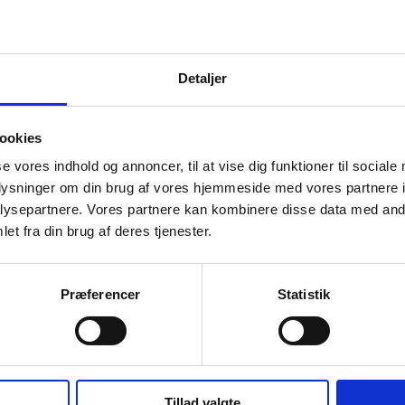
Unisex
(cm)
13,90
Detaljer
 (cm)
1,02
ookies
Recycled aluminium
se vores indhold og annoncer, til at vise dig funktioner til sociale
oplysninger om din brug af vores hjemmeside med vores partnere i
e
Blå
ysepartnere. Vores partnere kan kombinere disse data med andr
dit
BSCI
et fra din brug af deres tjenester.
ficeringer
FSC®
Præferencer
Statistik
sesland
Kina
e
2756C
Tillad valgte