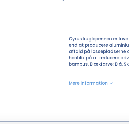
Cyrus kuglepennen er lave
end at producere alumini
affald på lossepladserne 
henblik på at reducere dri
bambus. Blækfarve: Blå. Sk
Mere information
Ensfarvet sort, Hvid, Marineblå, Sølv