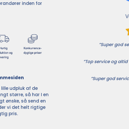
randører inden for
”Super god ser
”Top service og altid 
jemmesiden
”Super god servic
ille udpluk af de
ngt større, så har I en
ligt ønske, så send en
der vi det helt rigtige
tig pris.