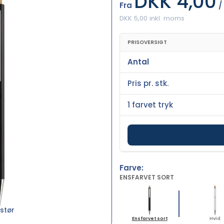
DKK 4,00
Fra
/
DKK 5,00 inkl. moms
PRISOVERSIGT
Antal
Pris pr. stk.
1 farvet tryk
Farve:
ENSFARVET SORT
stør
Ensfarvet sort
Hvid