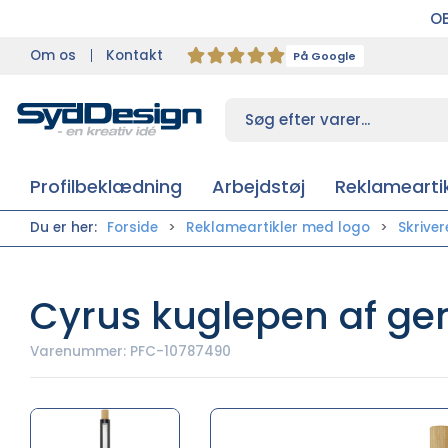
OB
Om os
Kontakt
På Google
Profilbeklædning
Arbejdstøj
Reklameartik
Du er her:
Forside
Reklameartikler med logo
Skrive
Cyrus kuglepen af gen
Varenummer:
PFC-10787490