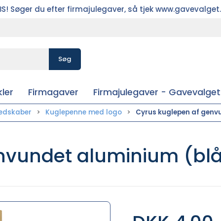
S! Søger du efter firmajulegaver, så tjek www.gavevalget
Søg
ler
Firmagaver
Firmajulegaver - Gavevalget
redskaber
Kuglepenne med logo
Cyrus kuglepen af genvu
vundet aluminium (blå r