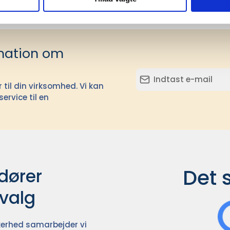
mation om
il din virksomhed. Vi kan
ervice til en
Det 
ører

dvalg
ikkerhed samarbejder vi