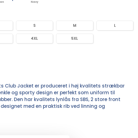
een
Navy
S
M
L
4XL
5XL
s Club Jacket er produceret i høj kvalitets strækbar
nkle og sporty design er perfekt som uniform til
lubber. Den har kvalitets lynlås fra SBS, 2 store front
designet med en praktisk rib ved linning og