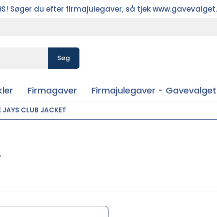
S! Søger du efter firmajulegaver, så tjek www.gavevalget
Søg
ler
Firmagaver
Firmajulegaver - Gavevalget
E JAYS CLUB JACKET
T