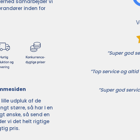
ikkerhed samarbejder vi
randører inden for
”Super god ser
”Top service og altid 
jemmesiden
”Super god servic
ille udpluk af de
ngt større, så har I en
ligt ønske, så send en
der vi det helt rigtige
tig pris.