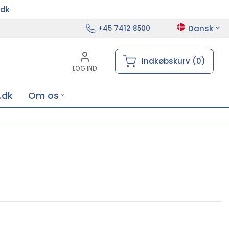
.dk
Dansk
+45 7412 8500
Indkøbskurv (0)
LOG IND
.dk
Om os