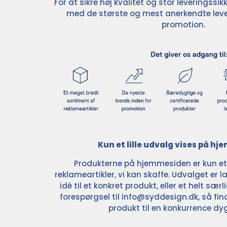
For at sikre høj kvalitet og stor leveringss
med de største og mest anerkendte leve
promotion.
Kun et lille udvalg vises på h
Produkterne på hjemmesiden er kun et l
reklameartikler, vi kan skaffe. Udvalget er la
idé til et konkret produkt, eller et helt sær
forespørgsel til
info@syddesign.dk
, så fin
produkt til en konkurrence dyg