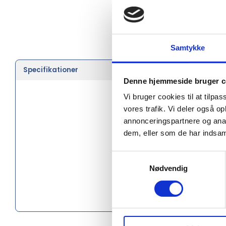
Samtykke
Specifikationer
Farve
Denne hjemmeside bruger c
Type
Vi bruger cookies til at tilpas
vores trafik. Vi deler også 
Størrelse
annonceringspartnere og anal
dem, eller som de har indsaml
Brand
Køn
Samtykkevalg
Nødvendig
Vægt i g
Materiale