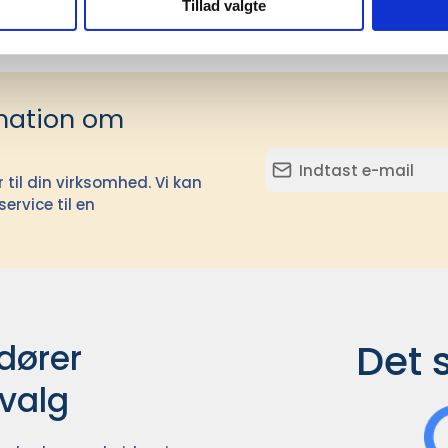
Tillad valgte
mation om
il din virksomhed. Vi kan
ervice til en
Det 
ører

dvalg