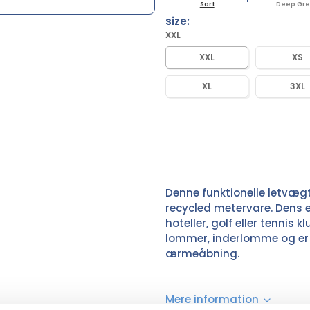
Sort
Deep Gr
size:
XXL
XXL
XS
XL
3XL
Denne funktionelle letvægt
recycled metervare. Dens e
hoteller, golf eller tennis k
lommer, inderlomme og er 
ærmeåbning.
Mere information