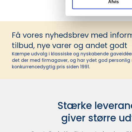
Afvis
Få vores nyhedsbrev med infor
tilbud, nye varer og andet godt
Kæmpe udvalg i klassiske og nyskabende gaveidéer t
det der med firmagaver, og har ydet god personlig s
konkurrencedygtig pris siden 1991.
Stærke leverand
giver større u