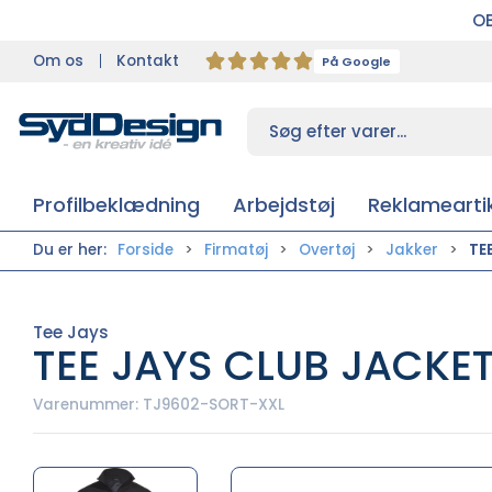
OB
Om os
Kontakt
På Google
Profilbeklædning
Arbejdstøj
Reklameartik
Du er her:
Forside
Firmatøj
Overtøj
Jakker
TE
Tee Jays
TEE JAYS CLUB JACKE
Varenummer:
TJ9602-SORT-XXL