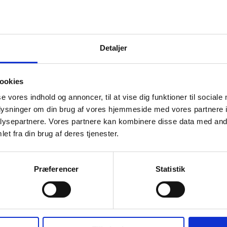
Detaljer
Sort, Grå, Grøn, Navy, Rød
ookies
90% recycled polyester / 10% elastan med 100% nyl
se vores indhold og annoncer, til at vise dig funktioner til sociale
oplysninger om din brug af vores hjemmeside med vores partnere i
XS, S, M, L, XL, 2XL, 3XL, 4XL, 5XL
ysepartnere. Vores partnere kan kombinere disse data med andr
et fra din brug af deres tjenester.
Tee Jays
Herre
Præferencer
Statistik
ram
210
Polyester