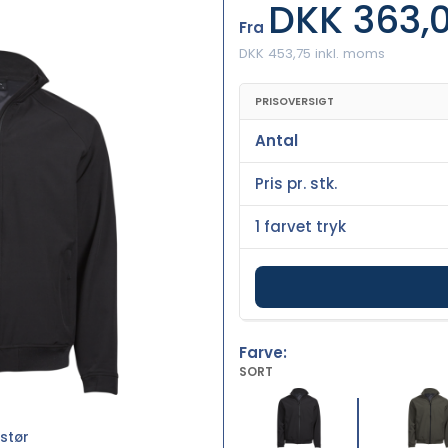
DKK 363,
Fra
DKK 453,75 inkl. moms
PRISOVERSIGT
Antal
Pris pr. stk.
1 farvet tryk
Farve:
SORT
stør