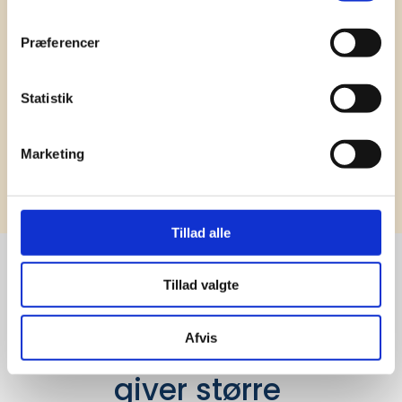
har ydet god personlig service til en
konkurrencedygtig pris siden 1991.
Præferencer
Statistik
Marketing
Tilmeld
Tillad alle
Tillad valgte
Stærke 
Afvis
leverandører

giver større 