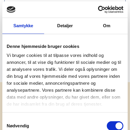
Vindtæt
Nej
Social audit
SMETA
Samtykke
Detaljer
Om
Miljøcertificeringer
OEKO-TEX®
Oprindelsesland
Bangladesh
Denne hjemmeside bruger cookies
Vi bruger cookies til at tilpasse vores indhold og
PMS farve
Black, 4209 C, 2133 C, 2380 C,
annoncer, til at vise dig funktioner til sociale medier og til
427 C, 186 C
at analysere vores trafik. Vi deler også oplysninger om
din brug af vores hjemmeside med vores partnere inden
for sociale medier, annonceringspartnere og
analysepartnere. Vores partnere kan kombinere disse
Få vores nyhedsbrev med
data med andre oplysninger, du har givet dem, eller som
information om tilbud, nye varer og
de har indsamlet fra din brug af deres tjenester.
andet godt
Samtykkevalg
Kæmpe udvalg i klassiske og nyskabende gaveidéer
Nødvendig
til din virksomhed. Vi kan det der med firmagaver, og