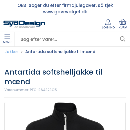
OBS! Søger du efter firmajulegaver, så tjek
www.gavevalget.dk
LOG IND
KURV
MENU
Jakker
Antartida softshelljakke til mænd
Antartida softshelljakke til
mænd
Varenummer:
PFC-R64323O5