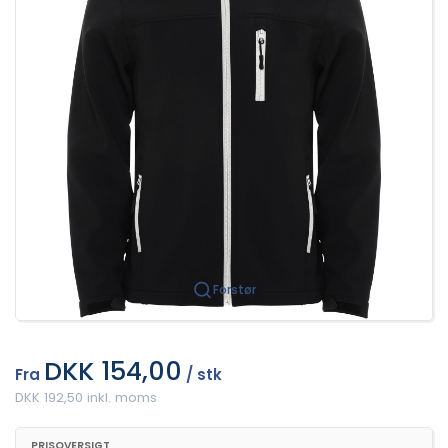
Forstør
DKK 154,00
Fra
/ stk
DKK 192,50 inkl. moms
PRISOVERSIGT