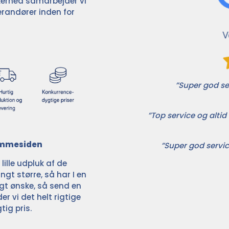
ikkerhed samarbejder vi
randører inden for
”Super god ser
”Top service og altid 
jemmesiden
”Super god servic
ille udpluk af de
ngt større, så har I en
ligt ønske, så send en
der vi det helt rigtige
tig pris.