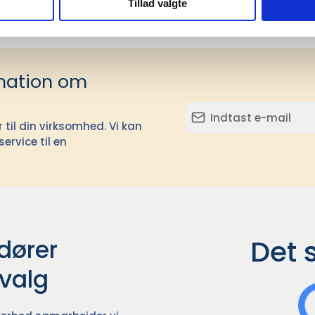
Tillad valgte
mation om
il din virksomhed. Vi kan
ervice til en
Det 
ører

dvalg