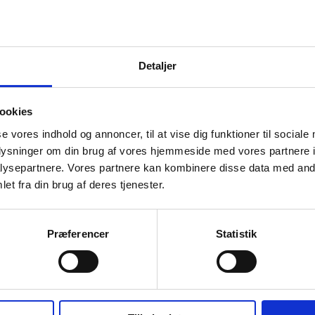
Hvid, Oliven, Navy, Sort
Detaljer
100% Polyester
ookies
S, M, L, XL, 2XL, 3XL
se vores indhold og annoncer, til at vise dig funktioner til sociale
oplysninger om din brug af vores hjemmeside med vores partnere i
Herre
ysepartnere. Vores partnere kan kombinere disse data med andr
et fra din brug af deres tjenester.
ram
340
Polyester
Præferencer
Statistik
Fitted
er
OEKO-TEX®