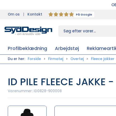
OB
Om os
Kontakt
På Google
Profilbeklædning
Arbejdstøj
Reklameartik
Du er her:
Forside
Firmatøj
Overtøj
Fleece jakker
ID PILE FLEECE JAKKE 
Varenummer:
ID0828-900008