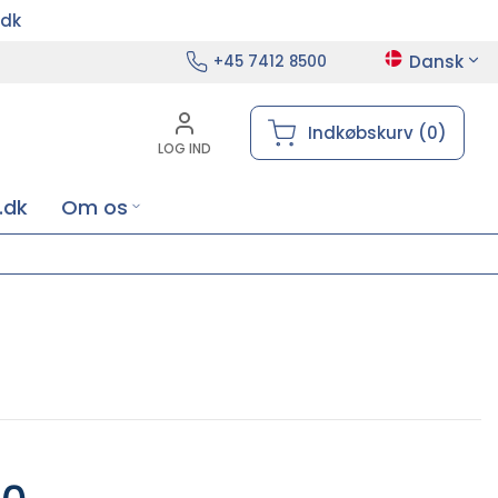
.dk
Dansk
+45 7412 8500
Indkøbskurv (0)
LOG IND
.dk
Om os