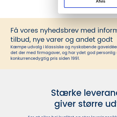
Afvis
Få vores nyhedsbrev med infor
tilbud, nye varer og andet godt
Kæmpe udvalg i klassiske og nyskabende gaveidéer t
det der med firmagaver, og har ydet god personlig s
konkurrencedygtig pris siden 1991.
Stærke leverand
giver større u