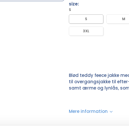
size:
S
S
M
3XL
Blød teddy feece jakke me
til overgangsjakke til efte
samt ærme og lynlås, som
Mere information