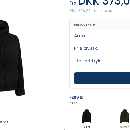
DKK 373,
Fra
DKK 466,25 inkl. moms
PRISOVERSIGT
Antal
Pris pr. stk.
1 farvet tryk
Farve:
SORT
stør
Sort
Oliven