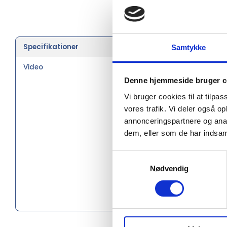
Specifikationer
Farve
Samtykke
Video
Type
Denne hjemmeside bruger c
Størrelse
Vi bruger cookies til at tilpas
vores trafik. Vi deler også 
Køn
annonceringspartnere og anal
dem, eller som de har indsaml
Vægt i g
Materiale
Samtykkevalg
Nødvendig
Fit
Certifikat