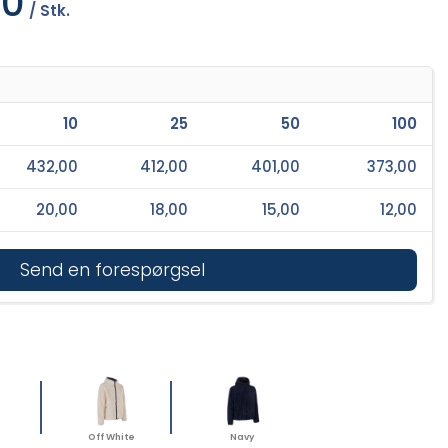
00
/ Stk.
10
25
50
100
432,00
412,00
401,00
373,00
20,00
18,00
15,00
12,00
Send en forespørgsel
Off White
Navy