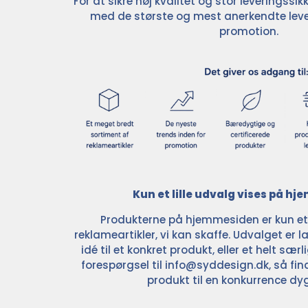
For at sikre høj kvalitet og stor leveringss
med de største og mest anerkendte leve
promotion.
Kun et lille udvalg vises på h
Produkterne på hjemmesiden er kun et l
reklameartikler, vi kan skaffe. Udvalget er la
idé til et konkret produkt, eller et helt sær
forespørgsel til
info@syddesign.dk
, så fin
produkt til en konkurrence dyg