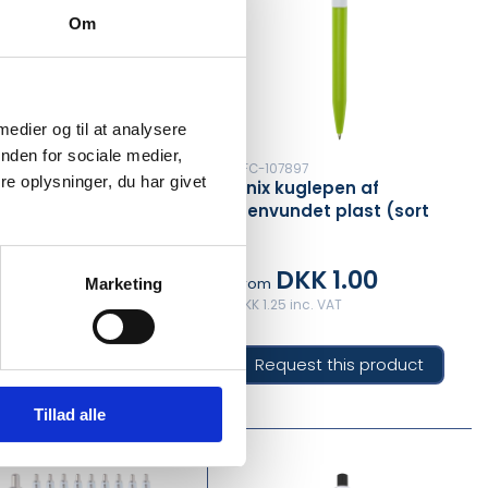
Om
 medier og til at analysere
nden for sociale medier,
-107896
PFC-107897
e oplysninger, du har givet
x kuglepen af
Unix kuglepen af
vundet plast (blå
genvundet plast (sort
ll)
refill)
DKK 1.00
DKK 1.00
m
From
Marketing
1.25 inc. VAT
DKK 1.25 inc. VAT
equest this product
Request this product
Tillad alle