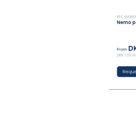
PFC-6686
Nemo p
DK
From
DKK 1.25 i
Reque