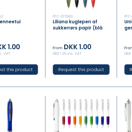
52
PFC-107983
PFC
enneetui
Liliana kuglepen af
Uni
sukkerrørs papir (blå
gen
blæk)
refi
K 1.00
DKK 1.00
From
Fro
nc. VAT
DKK 1.25 inc. VAT
DKK 
st this product
Request this product
R