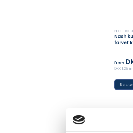
PFC-1060
Nash k
farvet 
(sort ref
DK
From
DKK 1.25 i
Reque