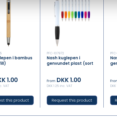
5
PFC-107972
PFC-
lepen i bambus
Nash kuglepen i
Nas
ill)
genvundet plast (sort
gen
refill)
refi
K 1.00
DKK 1.00
From
Fro
nc. VAT
DKK 1.25 inc. VAT
DKK 
st this product
Request this product
R