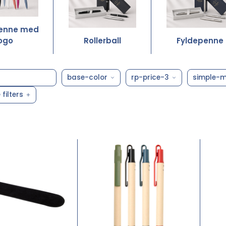
enne med
logo
Rollerball
Fyldepenne
base-color
rp-price-3
simple-m
filters