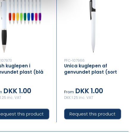
107973
PFC-107966
h kuglepen i
Unica kuglepen af
vundet plast (blå
genvundet plast (sort
ll)
refill)
DKK 1.00
DKK 1.00
m
From
1.25 inc. VAT
DKK 1.25 inc. VAT
equest this product
Request this product