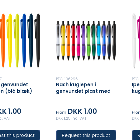
7
PFC-106296
PFC
 genvundet
Nash kuglepen i
Ip
n (blå blæk)
genvundet plast med
kug
sorte kanter (sort
blæk)
K 1.00
DKK 1.00
From
Fro
nc. VAT
DKK 1.25 inc. VAT
DKK 
st this product
Request this product
R