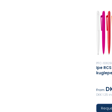
PFC-10629
Ipe RCS
kuglepe
DK
From
DKK 1.25 i
Reque