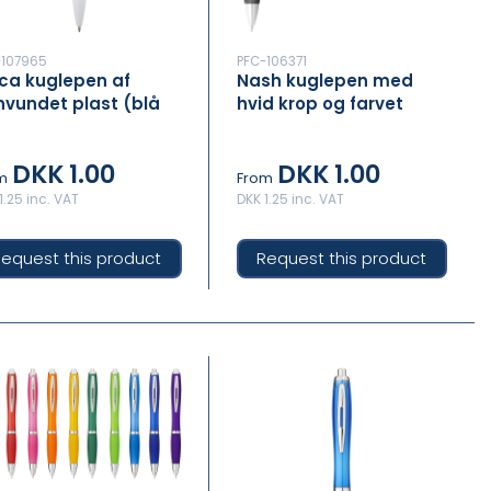
-107965
PFC-106371
ca kuglepen af
Nash kuglepen med
vundet plast (blå
hvid krop og farvet
ll)
greb (sort refill)
DKK 1.00
DKK 1.00
m
From
1.25 inc. VAT
DKK 1.25 inc. VAT
equest this product
Request this product