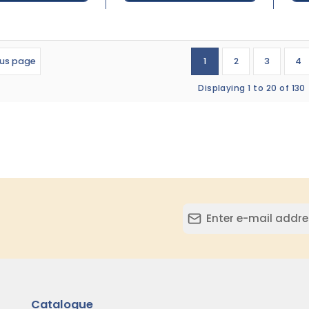
ous page
1
2
3
4
Displaying 1 to 20 of 130
Catalogue