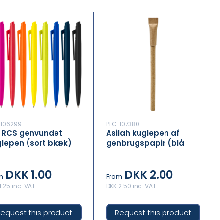
-106299
PFC-107380
e RCS genvundet
Asilah kuglepen af
lepen (sort blæk)
genbrugspapir (blå
refill)
DKK 1.00
DKK 2.00
m
From
1.25 inc. VAT
DKK 2.50 inc. VAT
equest this product
Request this product