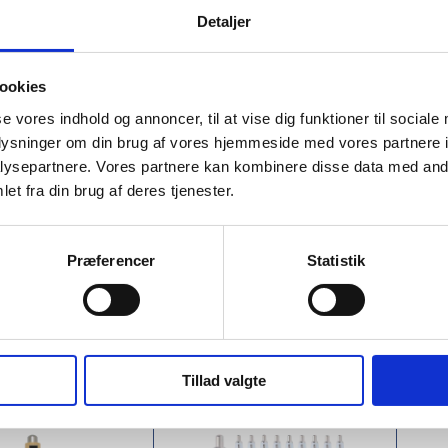
Detaljer
ookies
se vores indhold og annoncer, til at vise dig funktioner til sociale
oplysninger om din brug af vores hjemmeside med vores partnere i
4
PFC-107077
PFC
ysepartnere. Vores partnere kan kombinere disse data med andr
uglepen af
Nash kuglepen med
Uni
et fra din brug af deres tjenester.
spapir (sort
sølvcylinder og farvet
gen
greb (blå refill)
refi
K 1.00
DKK 1.00
From
Fro
Præferencer
Statistik
nc. VAT
DKK 1.25 inc. VAT
DKK 
st this product
Request this product
R
Tillad valgte