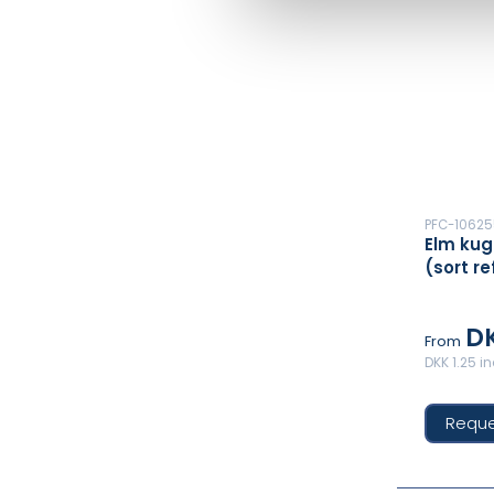
PFC-10625
Elm kug
(sort ref
DK
From
DKK 1.25 i
Reque