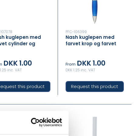
-107078
PFC-106399
sh kuglepen med
Nash kuglepen med
vet cylinder og
farvet krop og farvet
vet greb (blå refill)
greb (sort refill)
DKK 1.00
DKK 1.00
m
From
1.25 inc. VAT
DKK 1.25 inc. VAT
equest this product
Request this product