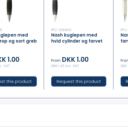
85
PFC-106900
PFC
uglepen med
Nash kuglepen med
Na
krop og sort greb
hvid cylinder og farvet
far
ill)
greb (blå refill)
far
K 1.00
DKK 1.00
From
Fro
nc. VAT
DKK 1.25 inc. VAT
DKK 
st this product
Request this product
R