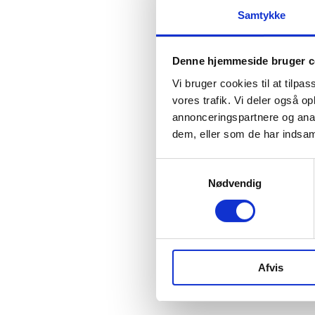
Samtykke
Denne hjemmeside bruger c
Vi bruger cookies til at tilpas
vores trafik. Vi deler også 
PFC-10739
annonceringspartnere og anal
Tiflet k
dem, eller som de har indsaml
genbrug
refill)
Samtykkevalg
DK
From
Nødvendig
DKK 1.25 i
Reque
Afvis