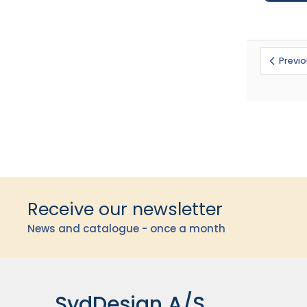
Previ
Receive our newsletter
News and catalogue - once a month
SydDesign A/S