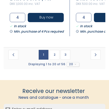
DKK 1,000.00 inc. VAT
DKK 500.00 inc. VAT
Buy now
B
In stock
In stock
Min. purchase of 4 Pcs required
Min. purchase of 
1
2
3
Displaying 1 to 20 of 56
20
Receive our newsletter
News and catalogue - once a month