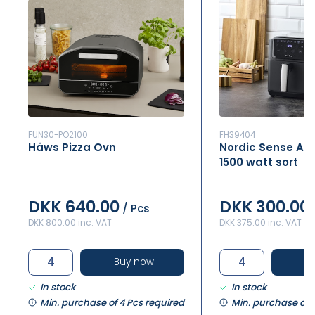
FUN30-PO2100
FH39404
Hâws Pizza Ovn
Nordic Sense Airfr
1500 watt sort
DKK 640.00
DKK 300.00
/ Pcs
DKK 800.00 inc. VAT
DKK 375.00 inc. VAT
Buy now
B
In stock
In stock
Min. purchase of 4 Pcs required
Min. purchase of 