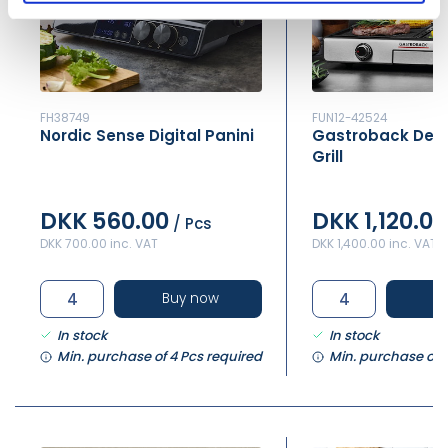
FH38749
FUN12-42524
Nordic Sense Digital Panini
Gastroback Desi
Grill
DKK 560.00
DKK 1,120.00
/ Pcs
DKK 700.00 inc. VAT
DKK 1,400.00 inc. VAT
Buy now
B
In stock
In stock
Min. purchase of 4 Pcs required
Min. purchase of 