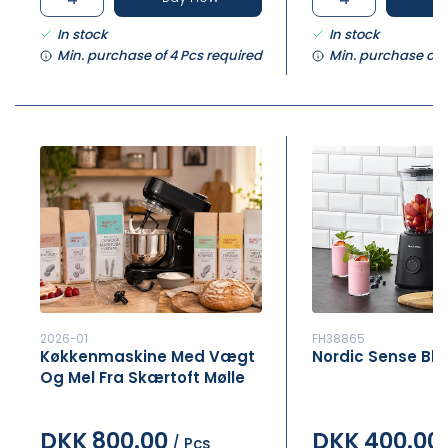
In stock
In stock
Min. purchase of 4 Pcs required
Min. purchase of 
2026-01
FH38865
Køkkenmaskine Med Vægt
Nordic Sense Blen
Og Mel Fra Skærtoft Mølle
DKK 800.00
DKK 400.00
/ Pcs