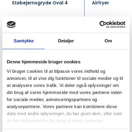
Støbejernsgryde Oval 4
Airfryer
Liter
DKK 300.00
DKK 800.00
/ Pcs
DKK 375.00 inc. VAT
DKK 1,000.00 inc. VAT
Samtykke
Detaljer
Om
Buy now
B
In stock
In stock
Min. purchase of 4 Pcs required
Min. purchase of 
Denne hjemmeside bruger cookies
Vi bruger cookies til at tilpasse vores indhold og
annoncer, til at vise dig funktioner til sociale medier og til
at analysere vores trafik. Vi deler også oplysninger om
din brug af vores hjemmeside med vores partnere inden
for sociale medier, annonceringspartnere og
analysepartnere. Vores partnere kan kombinere disse
data med andre oplysninger, du har givet dem, eller som
de har indsamlet fra din brug af deres tjenester.