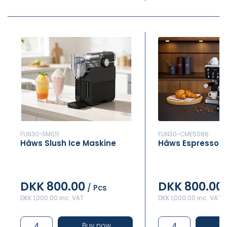
FUN30-SM011
FUN30-CME5086
Hâws Slush Ice Maskine
Hâws Espresso M
DKK 800.00
DKK 800.00
/ Pcs
DKK 1,000.00 inc. VAT
DKK 1,000.00 inc. VAT
Buy now
B