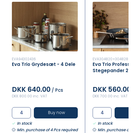
EVA94302436
EVA304820+304828
Eva Trio Grydesæt - 4 Dele
Eva Trio Professi
Stegepander 20
Cm
DKK 640.00
DKK 560.00
/ Pcs
DKK 800.00 inc. VAT
DKK 700.00 inc. VAT
Buy now
B
In stock
In stock
Min. purchase of 4 Pcs required
Min. purchase of 