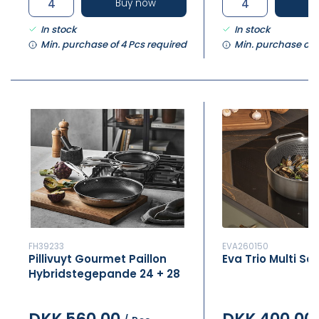
Buy now
B
In stock
In stock
Min. purchase of 4 Pcs required
Min. purchase of 
FH39233
EVA260150
Pillivuyt Gourmet Paillon
Eva Trio Multi S
Hybridstegepande 24 + 28
cm