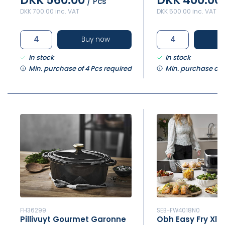
DKK 560.00
DKK 400.00
/ Pcs
DKK 700.00 inc. VAT
DKK 500.00 inc. VAT
Buy now
B
In stock
In stock
Min. purchase of 4 Pcs required
Min. purchase of 
FH36299
SEB-FW4018N0
Pillivuyt Gourmet Garonne
Obh Easy Fry Xl 