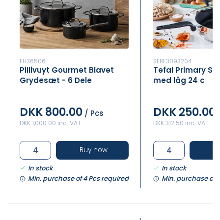
FH36506
SEBE3093204
Pillivuyt Gourmet Blavet
Tefal Primary S
Grydesæt - 6 Dele
med låg 24 c
DKK 800.00
DKK 250.00
/ Pcs
DKK 1,000.00 inc. VAT
DKK 312.50 inc. VAT
Buy now
B
In stock
In stock
Min. purchase of 4 Pcs required
Min. purchase of 