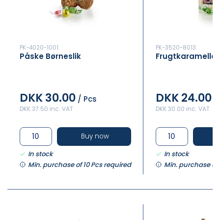
PK-4020-1001
PK-3520-8013
Påske Børneslik
Frugtkarameller
DKK 30.00
DKK 24.00
/ Pcs
/
DKK 37.50 inc. VAT
DKK 30.00 inc. VAT
Buy now
In stock
In stock
Min. purchase of 10 Pcs required
Min. purchase of 