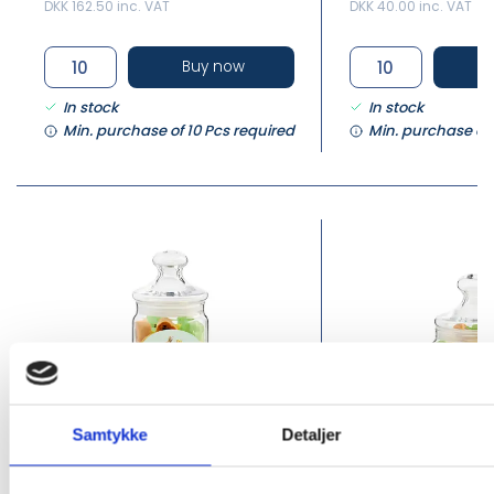
DKK 162.50 inc. VAT
DKK 40.00 inc. VAT
Buy now
In stock
In stock
Min. purchase of 10 Pcs required
Min. purchase of 
Samtykke
Detaljer
PK-6510-2501
PK-6510-2502
Glas - Påskerox Mix 175 g.
Glas - Påskerox 