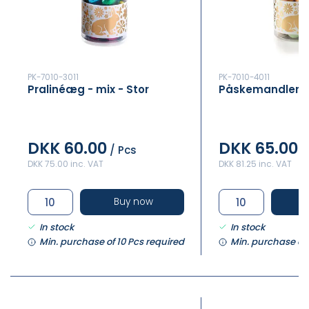
PK-7010-3011
PK-7010-4011
Pralinéæg - mix - Stor
Påskemandler -
DKK 60.00
DKK 65.00
/ Pcs
/
DKK 75.00 inc. VAT
DKK 81.25 inc. VAT
Buy now
In stock
In stock
Min. purchase of 10 Pcs required
Min. purchase of 