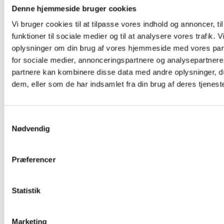
Denne hjemmeside bruger cookies
Vi bruger cookies til at tilpasse vores indhold og annoncer, til
DKK 60.00
DKK 90.00
/ Pcs
/
funktioner til sociale medier og til at analysere vores trafik. 
DKK 75.00 inc. VAT
DKK 112.50 inc. VAT
oplysninger om din brug af vores hjemmeside med vores par
for sociale medier, annonceringspartnere og analysepartnere
Buy now
partnere kan kombinere disse data med andre oplysninger, du
dem, eller som de har indsamlet fra din brug af deres tjeneste
In stock
In stock
Min. purchase of 10 Pcs required
Min. purchase of 
Samtykkevalg
Nødvendig
Præferencer
Statistik
Marketing