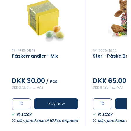
PK-4510-2501
PK-4020-1003
Påskemandler - Mix
Stor - Påske Bør
DKK 30.00
DKK 65.00
/ Pcs
/
DKK 37.50 inc. VAT
DKK 81.25 inc. VAT
Buy now
In stock
In stock
Min. purchase of 10 Pcs required
Min. purchase of 