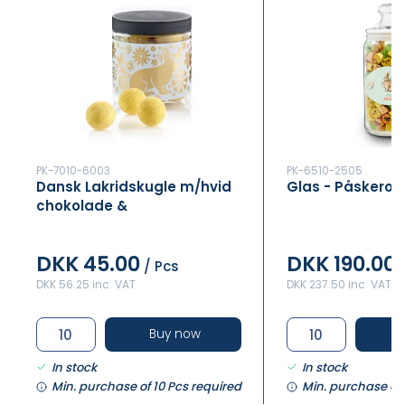
PK-7010-6003
PK-6510-2505
Dansk Lakridskugle m/hvid
Glas - Påskerox 
chokolade &
passionspulver
DKK 45.00
DKK 190.00
/ Pcs
DKK 56.25 inc. VAT
DKK 237.50 inc. VAT
Buy now
In stock
In stock
Min. purchase of 10 Pcs required
Min. purchase of 