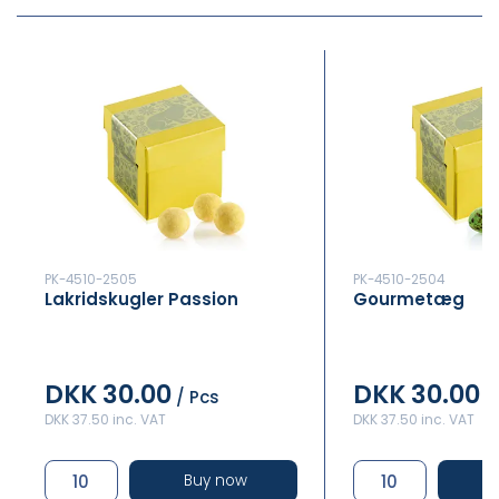
PK-4510-2505
PK-4510-2504
Lakridskugler Passion
Gourmetæg
DKK 30.00
DKK 30.00
/ Pcs
/
DKK 37.50 inc. VAT
DKK 37.50 inc. VAT
Buy now