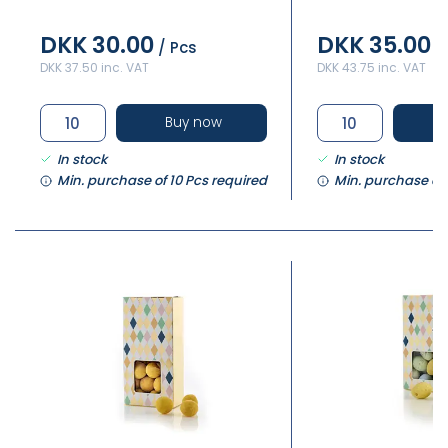
DKK 30.00
DKK 35.00
/ Pcs
/
DKK 37.50 inc. VAT
DKK 43.75 inc. VAT
Buy now
In stock
In stock
Min. purchase of 10 Pcs required
Min. purchase of 