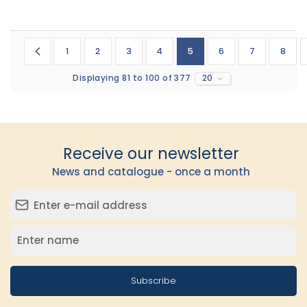
1
2
3
4
5
6
7
8
Displaying 81 to 100 of 377
20
Receive our newsletter
News and catalogue - once a month
Subscribe