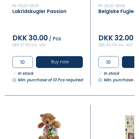
PK-3520-2505
PK-3520-2506
Lakridskugler Passion
Belgiske Fugle
DKK 30.00
DKK 32.00
/ Pcs
/
DKK 37.50 inc. VAT
DKK 40.00 inc. VAT
Buy now
In stock
In stock
Min. purchase of 10 Pcs required
Min. purchase of 