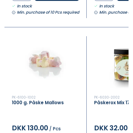
In stock
In stock
Min. purchase of 10 Pcs required
Min. purchase of 
PK-6100-1002
PK-6030-2002
1000 g. Påske Mallows
Påskerox Mix 170
DKK 130.00
DKK 32.00
/ Pcs
/