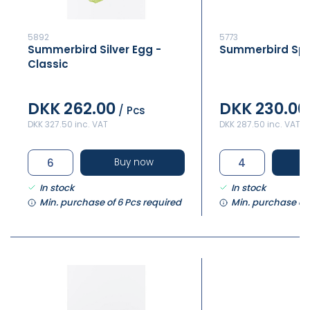
5892
5773
Summerbird Silver Egg -
Summerbird Spr
Classic
DKK 262.00
DKK 230.00
/ Pcs
DKK 327.50 inc. VAT
DKK 287.50 inc. VAT
Buy now
In stock
In stock
Min. purchase of 6 Pcs required
Min. purchase of 