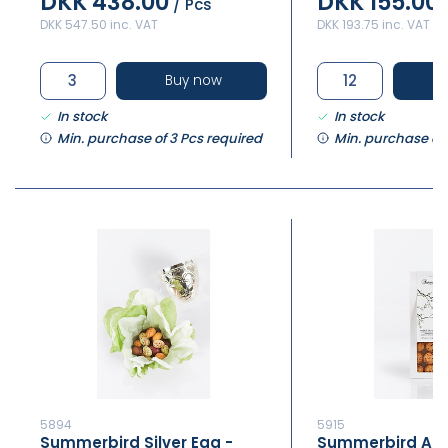
DKK 438.00
DKK 155.00
/ Pcs
DKK 547.50 inc. VAT
DKK 193.75 inc. VAT
Buy now
In stock
In stock
Min. purchase of 3 Pcs required
Min. purchase of 
5894
5915
Summerbird Silver Egg -
Summerbird Amb