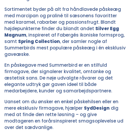
Sortimentet byder på alt fra håndlavede påskeæg
med marcipan og praliné til sæsonens favoritter
med karamel, rabarber og passionsfrugt. Blandt
højdepunkterne finder du blandt andet
Silver Egg
Magnum
, inspireret af Fabergés ikoniske formsprog,
samt
Spring Collection
, der samler nogle af
Summerbirds mest populære påskeæg i én eksklusiv
gaveæske.
En påskegave med Summerbird er en stilfuld
firmagave, der signalerer kvalitet, omtanke og
æstetisk sans. De nøje udvalgte råvarer og det
elegante udtryk gør gaven ideel til både
medarbejdere, kunder og samarbejdspartnere.
Uanset om du ønsker en enkel påskehilsen eller en
mere eksklusiv firmagave, hjælper
SydDesign
dig
med at finde den rette løsning – og give
modtageren en forårsinspireret smagsoplevelse ud
over det sædvanlige.