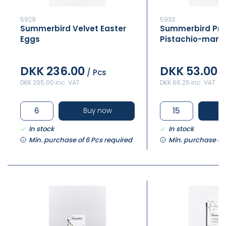
5929
5933
Summerbird Velvet Easter
Summerbird Pra
Eggs
Pistachio-mand
DKK 236.00
DKK 53.00
/ Pcs
/
DKK 295.00 inc. VAT
DKK 66.25 inc. VAT
Buy now
In stock
In stock
Min. purchase of 6 Pcs required
Min. purchase of 