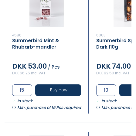
4586
6003
Summerbird Mint &
Summerbird Spr
Rhubarb-mandler
Dark 110g
DKK 53.00
DKK 74.00
/ Pcs
/
DKK 66.25 inc. VAT
DKK 92.50 inc. VAT
Buy now
In stock
In stock
Min. purchase of 15 Pcs required
Min. purchase of 