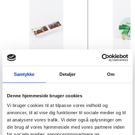
5896
5977
Summerbird 8 Eggs
Summerbird Lux
Pistachio Eggs
Samtykke
Detaljer
Om
DKK 222.00
DKK 118.00
/ Pcs
/
Denne hjemmeside bruger cookies
DKK 277.50 inc. VAT
DKK 147.50 inc. VAT
Vi bruger cookies til at tilpasse vores indhold og
Buy now
annoncer, til at vise dig funktioner til sociale medier og til
at analysere vores trafik. Vi deler også oplysninger om
In stock
In stock
din brug af vores hjemmeside med vores partnere inden
Min. purchase of 9 Pcs required
Min. purchase of 
for sociale medier, annonceringspartnere og