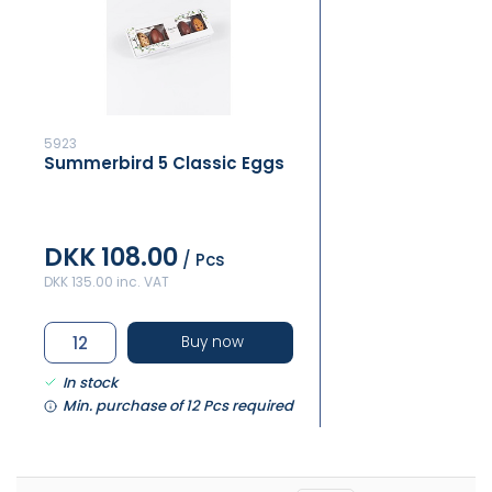
5923
Summerbird 5 Classic Eggs
DKK 108.00
/ Pcs
DKK 135.00 inc. VAT
Buy now
In stock
Min. purchase of 12 Pcs required