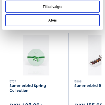
Buy now
Tillad valgte
In stock
In stock
Min. purchase of 10 Pcs required
Min. purchase of 
Afvis
5757
5898
Summerbird Spring
Summerbird 9 C
Collection