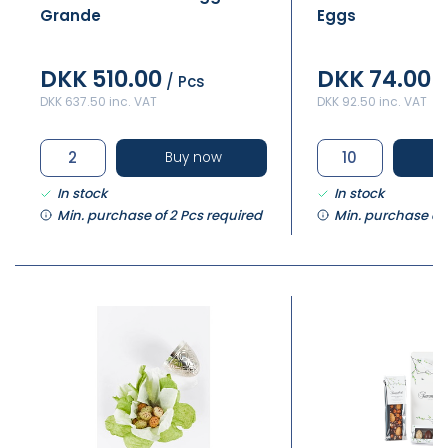
Grande
Eggs
DKK 510.00
DKK 74.00
/ Pcs
/
DKK 637.50 inc. VAT
DKK 92.50 inc. VAT
Buy now
In stock
In stock
Min. purchase of 2 Pcs required
Min. purchase of 