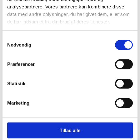
analysepartnere. Vores partnere kan kombinere disse
data med andre oplysninger, du har givet dem, eller som
de har indsamlet fra din brug af deres tjenester.
Samtykkevalg
Nødvendig
Præferencer
Statistik
5937
5917
Summerbird Lemon &
Summerbird Pral
Pistachio Quail Eggs
Eggs
Marketing
DKK 74.00
DKK 74.00
/ Pcs
/
DKK 92.50 inc. VAT
DKK 92.50 inc. VAT
Tillad alle