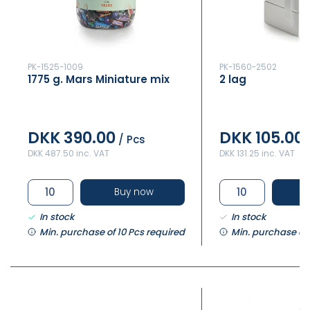
PK-1525-1009
PK-1560-2502
1775 g. Mars Miniature mix
2 lag
DKK 390.00
DKK 105.00
/ Pcs
DKK 487.50 inc. VAT
DKK 131.25 inc. VAT
Buy now
In stock
In stock
Min. purchase of 10 Pcs required
Min. purchase of 