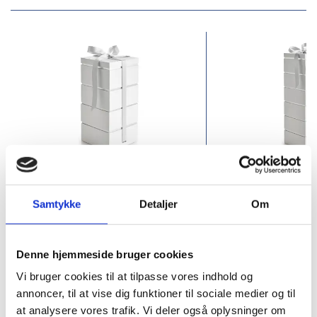
PK-1560-2504
PK-1560-2506
4 lag
6-lag
Samtykke
Detaljer
Om
DKK 195.00
DKK 285.00
/ Pcs
Denne hjemmeside bruger cookies
DKK 243.75 inc. VAT
DKK 356.25 inc. VAT
Vi bruger cookies til at tilpasse vores indhold og
annoncer, til at vise dig funktioner til sociale medier og til
Buy now
at analysere vores trafik. Vi deler også oplysninger om