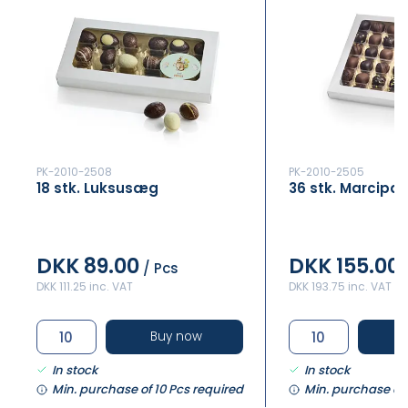
PK-2010-2508
PK-2010-2505
18 stk. Luksusæg
36 stk. Marcip
DKK 89.00
DKK 155.00
/ Pcs
DKK 111.25 inc. VAT
DKK 193.75 inc. VAT
Buy now
In stock
In stock
Min. purchase of 10 Pcs required
Min. purchase of 