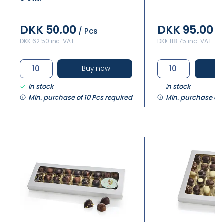
DKK 50.00
DKK 95.00
/ Pcs
/
DKK 62.50 inc. VAT
DKK 118.75 inc. VAT
Buy now
In stock
In stock
Min. purchase of 10 Pcs required
Min. purchase of 