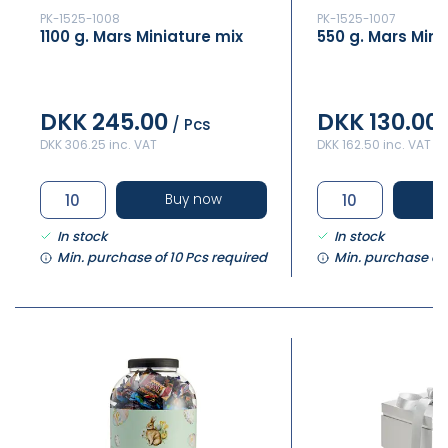
PK-1525-1008
PK-1525-1007
1100 g. Mars Miniature mix
550 g. Mars Mini
DKK 245.00
DKK 130.00
/ Pcs
DKK 306.25 inc. VAT
DKK 162.50 inc. VAT
Buy now
In stock
In stock
Min. purchase of 10 Pcs required
Min. purchase of 