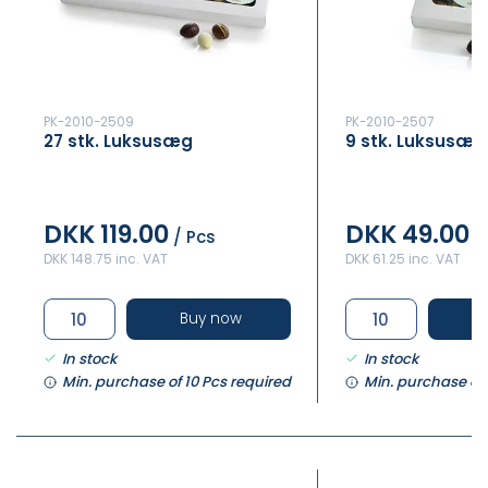
PK-2010-2509
PK-2010-2507
27 stk. Luksusæg
9 stk. Luksusæg
DKK 119.00
DKK 49.00
/ Pcs
/
DKK 148.75 inc. VAT
DKK 61.25 inc. VAT
Buy now
In stock
In stock
Min. purchase of 10 Pcs required
Min. purchase of 