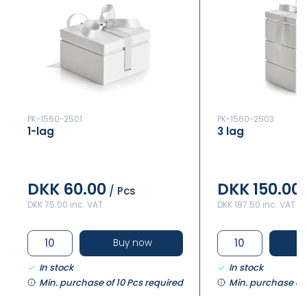
PK-1560-2501
PK-1560-2503
1-lag
3 lag
DKK 60.00
DKK 150.00
/ Pcs
DKK 75.00 inc. VAT
DKK 187.50 inc. VAT
Buy now
In stock
In stock
Min. purchase of 10 Pcs required
Min. purchase of 