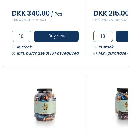
DKK 340.00
DKK 215.00
/ Pcs
DKK 425.00 inc. VAT
DKK 268.75 inc. VAT
Buy now
In stock
In stock
Min. purchase of 10 Pcs required
Min. purchase of 