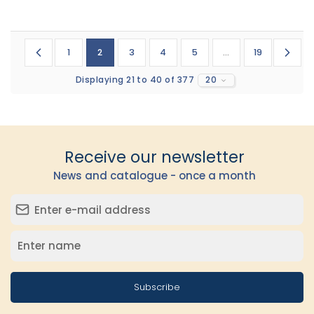
1
2
3
4
5
...
19
Displaying 21 to 40 of 377
20
Receive our newsletter
News and catalogue - once a month
Subscribe