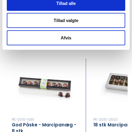
DKK 300.00 inc. VAT
DKK 40.00 inc. VAT
Tillad alle
Buy now
Tillad valgte
In stock
In stock
Min. purchase of 10 Pcs required
Min. purchase of 
Afvis
PK-2010-1081
PK-2010-2503
God Påske - Marcipanæg -
18 stk Marcipa
8 stk.