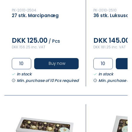
PK-2010-2504
PK-2010-2510
27 stk. Marcipanæg
36 stk. Luksusæ
DKK 125.00
DKK 145.00
/ Pcs
DKK 156.25 inc. VAT
DKK 181.25 inc. VAT
Buy now
In stock
In stock
Min. purchase of 10 Pcs required
Min. purchase of 