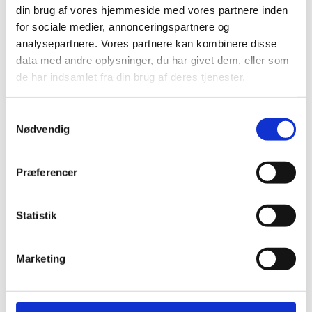
din brug af vores hjemmeside med vores partnere inden
In stock
In stock
for sociale medier, annonceringspartnere og
Min. purchase of 10 Pcs required
Min. purchase of 
analysepartnere. Vores partnere kan kombinere disse
data med andre oplysninger, du har givet dem, eller som
de har indsamlet fra din brug af deres tjenester.
Samtykkevalg
Nødvendig
Præferencer
Statistik
PK-1560-2505
PK-2010-2501
5-lag
5 stk. Marcipa
Marketing
DKK 240.00
DKK 32.00
/ Pcs
/