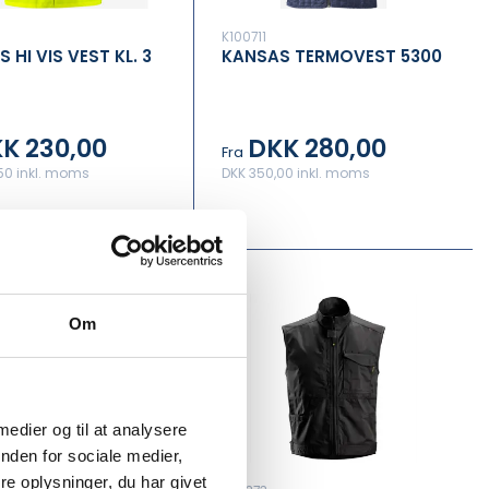
K100711
 HI VIS VEST KL. 3
KANSAS TERMOVEST 5300
K 230,00
DKK 280,00
Fra
50 inkl. moms
DKK 350,00 inkl. moms
Om
 medier og til at analysere
nden for sociale medier,
e oplysninger, du har givet