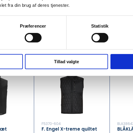
BLA38512516
K113532
E
BLÅKLÄDER SOFTSHELL
KANSA
et fra din brug af deres tjenester.
T, HERRE
VEST DAME
DAME
Præferencer
Statistik
,00
DKK 340,00
DK
Fra
Fra
moms
DKK 425,00 inkl. moms
DKK 425,
Tillad valgte
F5370-604
BLA3864
tæt
F. Engel X-treme quiltet
BLÅKL