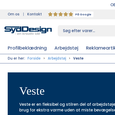
OB
Om os
Kontakt
På Google
Profilbeklædning
Arbejdstøj
Reklameartik
Du er her:
Forside
Arbejdstøj
Veste
Veste
Veste er en fleksibel og stilren del af arbejdst
brug for ekstra varme uden at miste bevægelse