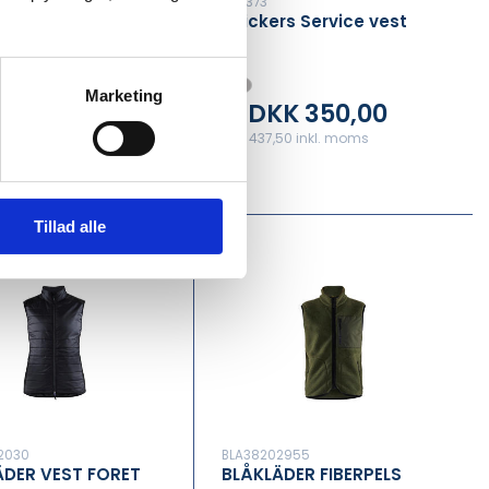
SN4373
S SOFTSHELL VEST
Snickers Service vest
Marketing
K 340,00
DKK 350,00
Fra
00 inkl. moms
DKK 437,50 inkl. moms
Tillad alle
2030
BLA38202955
ÄDER VEST FORET
BLÅKLÄDER FIBERPELS