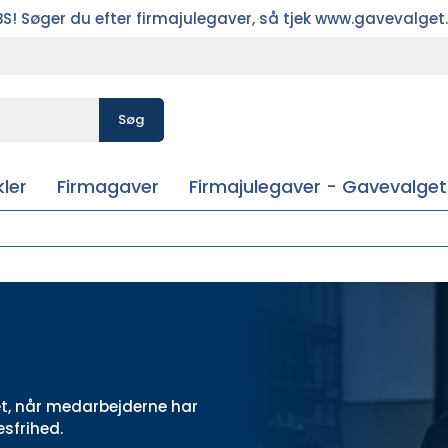
S! Søger du efter firmajulegaver, så tjek www.gavevalget
Søg
ler
Firmagaver
Firmajulegaver - Gavevalget
øjet, når medarbejderne har
sfrihed.