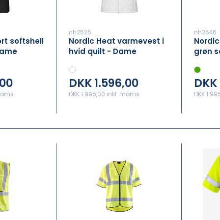
nh2526
nh2546
rt softshell
Nordic Heat varmevest i
Nordic
Dame
hvid quilt - Dame
grøn s
,00
DKK 1.596,00
DKK 
 moms
DKK 1.995,00 inkl. moms
DKK 1.99