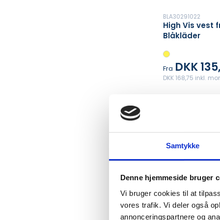
BLA30291022
High Vis vest f
Blåkläder
DKK 135
Fra
DKK 168,75 inkl. m
Samtykke
Denne hjemmeside bruger c
Vi bruger cookies til at tilpas
vores trafik. Vi deler også 
annonceringspartnere og anal