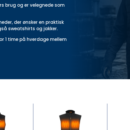
rs brug og er velegnede som
eder, der ønsker en praktisk
også
sweatshirts
og
jakker
.
 for 1 time på hverdage mellem