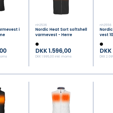
nh2536
nh2556
armevest i
Nordic Heat Sort softshell
Nordic
ame
varmevest - Herre
vest 1
,00
DKK 1.596,00
DKK 
 moms
DKK 1.995,00 inkl. moms
DKK 2.09