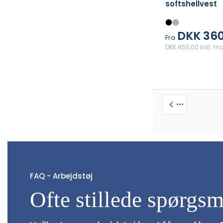
softshellvest
DKK 360
Fra
DKK 450,00 inkl. 
•••
FAQ - Arbejdstøj
Ofte stillede spørgsm