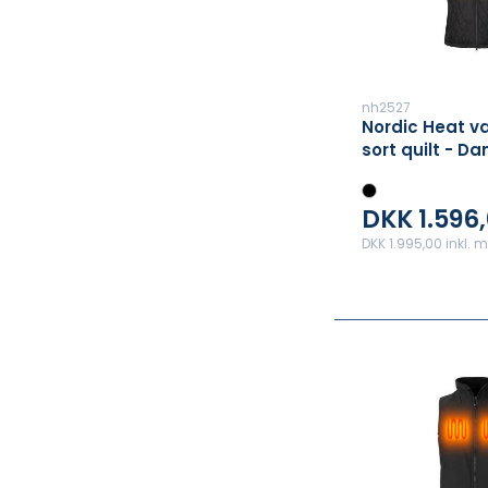
nh2527
Nordic Heat v
sort quilt - D
DKK 1.596
DKK 1.995,00 inkl.