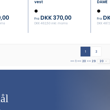
vest
DAME
,00
DKK 370,00
DK
Fra
Fra
moms
DKK 462,50 inkl. moms
DKK 487,
1
2
••• 1 ••• 20 ••• 29
20
ål