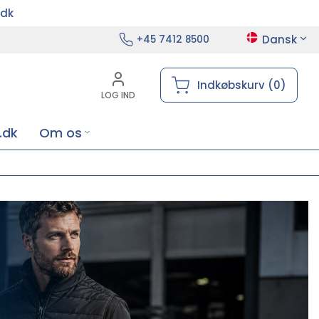
.dk
Dansk
+45 7412 8500
Indkøbskurv (0)
LOG IND
.dk
Om os