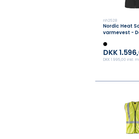
nh2528
Nordic Heat So
varmevest - 
DKK 1.596
DKK 1.995,00 inkl.