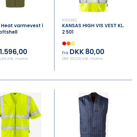
K100382
 Heat varmevest i
KANSAS HIGH VIS VEST KL.
oftshell
2 501
1.596,00
DKK 80,00
Fra
5,00 inkl. moms
DKK 100,00 inkl. moms