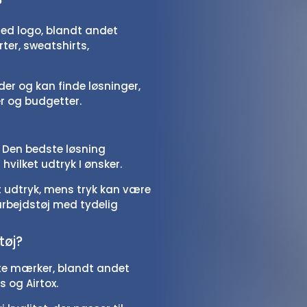
?
ed logo, blandt andet
orter, sweatshirts,
er og kan finde løsninger,
er og budgetter.
. Den bedste løsning
hvilket udtryk I ønsker.
kt udtryk, mens tryk kan være
 arbejdstøj med tydelig
tøj?
dte mærker, blandt andet
s og Airtox.