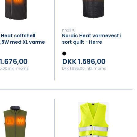
nh2370
 Heat softshell
Nordic Heat varmevest i
0,5W med XL varme
sort quilt - Herre
1.676,00
DKK 1.596,00
5,00 inkl. moms
DKK 1.995,00 inkl. moms