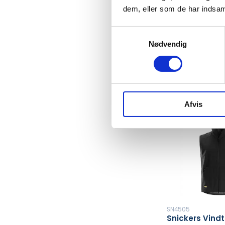
K113531
KANSAS ACOD
dem, eller som de har indsaml
SOFTSHELL VES
Samtykkevalg
Nødvendig
DKK 340
Fra
DKK 425,00 inkl. 
Afvis
SN4505
Snickers Vind