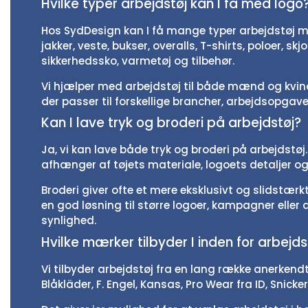
Hvilke typer arbejdstøj kan I få med logo
Hos SydDesign kan I få mange typer arbejdstøj m
jakker, veste, bukser, overalls, T-shirts, poloer, skj
sikkerhedssko, varmetøj og tilbehør.
Vi hjælper med arbejdstøj til både mænd og kvind
der passer til forskellige brancher, arbejdsopgav
Kan I lave tryk og broderi på arbejdstøj?
Ja, vi kan lave både tryk og broderi på arbejdstøj
afhænger af tøjets materiale, logoets detaljer og 
Broderi giver ofte et mere eksklusivt og slidstær
en god løsning til større logoer, kampagner eller
synlighed.
Hvilke mærker tilbyder I inden for arbejds
Vi tilbyder arbejdstøj fra en lang række anerken
Blåkläder, F. Engel, Kansas, Pro Wear fra ID, Snicker