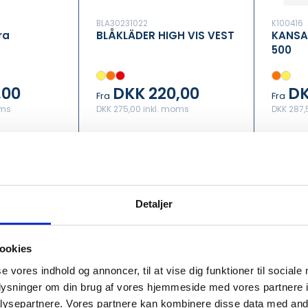
BLA30231022
K100416
ra
BLÅKLÄDER HIGH VIS VEST
KANSAS
500
,00
DKK 220,00
DK
Fra
Fra
oms
DKK 275,00 inkl. moms
DKK 287,
Detaljer
ookies
se vores indhold og annoncer, til at vise dig funktioner til sociale
oplysninger om din brug af vores hjemmeside med vores partnere i
ysepartnere. Vores partnere kan kombinere disse data med andr